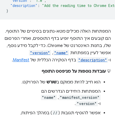
"version"
:
"1.0"
,
"description"
:
"Add the reading time to Chrome Ext
}
המפתחות האלה מכילים מטא-נתונים בסיסיים של התוסף.
הם קובעים איך התוסף יופיע בדף התוספים, ואחרי הפרסום
שלו, בחנות האינטרנט של Chrome. כדי לקבל מידע נוסף,
אפשר לעיין במפתחות
"name"
,
"version"
ו-
"description"
בדף הסקירה הכללית של
Manifest
.
💡
עובדות נוספות על מניפסט התוסף
הוא חייב להיות ממוקם ב
שורש
של הפרויקט.
המפתחות היחידים הנדרשים הם
"manifest_version"
,‏
"name"
ו-
"version"
.
אפשר להוסיף תגובות (
//
) במהלך הפיתוח,