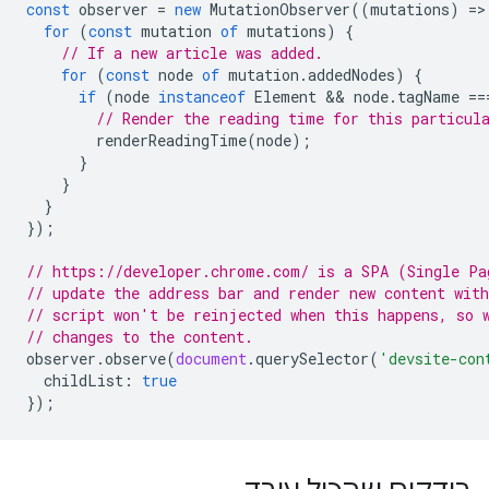
const
observer
=
new
MutationObserver
((
mutations
)
=
>
for
(
const
mutation
of
mutations
)
{
// If a new article was added.
for
(
const
node
of
mutation
.
addedNodes
)
{
if
(
node
instanceof
Element
 && 
node
.
tagName
==
// Render the reading time for this particul
renderReadingTime
(
node
);
}
}
}
});
// https://developer.chrome.com/ is a SPA (Single Pa
// update the address bar and render new content wit
// script won't be reinjected when this happens, so 
// changes to the content.
observer
.
observe
(
document
.
querySelector
(
'devsite-con
childList
:
true
});