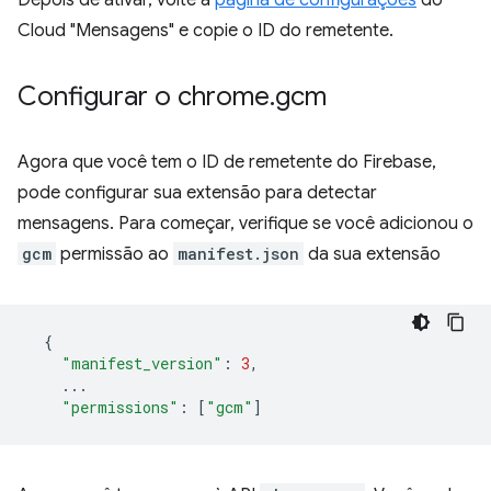
Cloud "Mensagens" e copie o ID do remetente.
Configurar o chrome
.
gcm
Agora que você tem o ID de remetente do Firebase,
pode configurar sua extensão para detectar
mensagens. Para começar, verifique se você adicionou o
gcm
permissão ao
manifest.json
da sua extensão
{
"manifest_version"
:
3
,
...
"permissions"
:
[
"gcm"
]