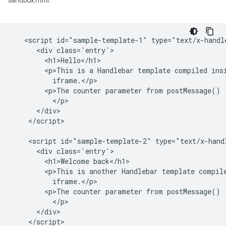
sandbox.html:
   <script id="sample-template-1" type="text/x-handle
      <div class='entry'>

        <h1>Hello</h1>

        <p>This is a Handlebar template compiled insi
          iframe.</p>

        <p>The counter parameter from postMessage() 
          </p>

      </div>

    </script>

    <script id="sample-template-2" type="text/x-handl
      <div class='entry'>

        <h1>Welcome back</h1>

        <p>This is another Handlebar template compile
          iframe.</p>

        <p>The counter parameter from postMessage() 
          </p>

      </div>
