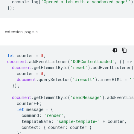
console
.
log
(
'Opened a tab with a sandboxed page!'
)
});
extension-page.js:
let
counter
=
0
;
document
.
addEventListener
(
'DOMContentLoaded'
,
()
=
>
document
.
getElementById
(
'reset'
).
addEventListener
(
counter
=
0
;
document
.
querySelector
(
'#result'
).
innerHTML
=
'
});
document
.
getElementById
(
'sendMessage'
).
addEventLis
counter
++
;
let
message
=
{
command
:
'render'
,
templateName
:
'sample-template-'
+
counter
,
context
:
{
counter
:
counter
}
};