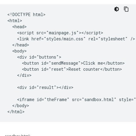
<!DOCTYPE html>

<html>

  <head>

    <script src="mainpage.js"></script>

    <link href="styles/main.css" rel="stylesheet" />

  </head>

  <body>

    <div id="buttons">

      <button id="sendMessage">Click me</button>

      <button id="reset">Reset counter</button>

    </div>

    <div id="result"></div>

    <iframe id="theFrame" src="sandbox.html" style="
  </body>
