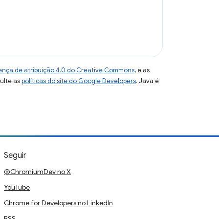
ença de atribuição 4.0 do Creative Commons
, e as
sulte as
políticas do site do Google Developers
. Java é
Seguir
@ChromiumDev no X
YouTube
Chrome for Developers no LinkedIn
RSS