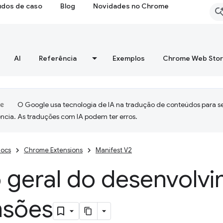
udos de caso
Blog
Novidades no Chrome
AI
Referência
Exemplos
Chrome Web Sto
O Google usa tecnologia de IA na tradução de conteúdos para s
ncia. As traduções com IA podem ter erros.
ocs
Chrome Extensions
Manifest V2
o geral do desenvolv
nsões