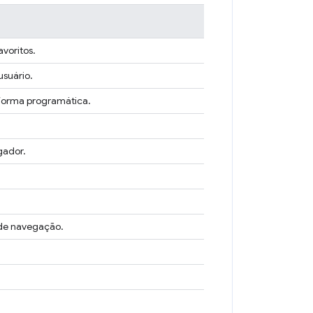
voritos.
usuário.
 forma programática.
gador.
 de navegação.