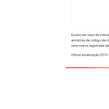
Exceto em caso de indica
amostras de código são 
uma marca registrada da 
Última atualização 2012
Contribuir
Registre um bug
Veja as questões em aberto