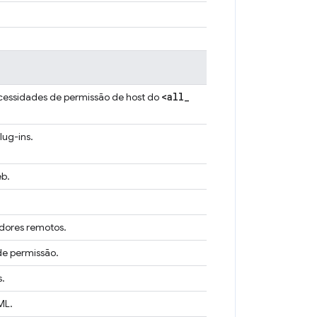
<all
_
cessidades de permissão de host do
lug-ins.
eb.
idores remotos.
de permissão.
s.
ML.