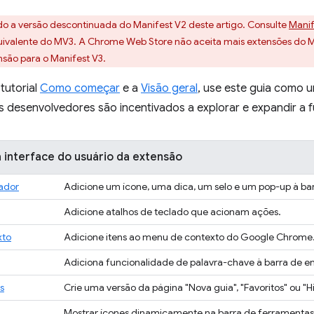
do a versão descontinuada do Manifest V2 deste artigo. Consulte
Manif
uivalente do MV3. A Chrome Web Store não aceita mais extensões do M
nsão para o Manifest V3.
tutorial
Como começar
e a
Visão geral
, use este guia como
s desenvolvedores são incentivados a explorar e expandir a 
a interface do usuário da extensão
ador
Adicione um ícone, uma dica, um selo e um pop-up à ba
Adicione atalhos de teclado que acionam ações.
xto
Adicione itens ao menu de contexto do Google Chrome
Adiciona funcionalidade de palavra-chave à barra de e
s
Crie uma versão da página "Nova guia", "Favoritos" ou "Hi
a
Mostrar ícones dinamicamente na barra de ferramentas