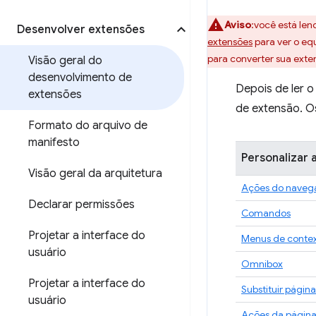
Aviso
:você está len
Desenvolver extensões
extensões
para ver o eq
para converter sua exte
Visão geral do
desenvolvimento de
Depois de ler o 
extensões
de extensão. O
Formato do arquivo de
manifesto
Personalizar 
Visão geral da arquitetura
Ações do naveg
Declarar permissões
Comandos
Projetar a interface do
Menus de conte
usuário
Omnibox
Projetar a interface do
Substituir página
usuário
Ações da págin