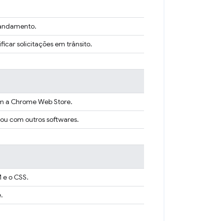
 andamento.
icar solicitações em trânsito.
m a Chrome Web Store.
 ou com outros softwares.
 e o CSS.
.