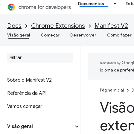
Documentos
Est
Docs
Chrome Extensions
Manifest V2
Visão geral
Começar
Desenvolver
Como fazer
idioma de preferê
Sobre o Manifest V2
Página inicial
D
Referência da API
Visã
Vamos começar
exte
Visão geral