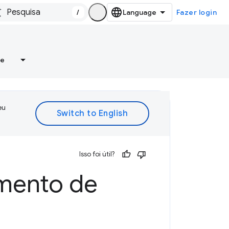
/
Fazer login
re
eu
Isso foi útil?
imento de