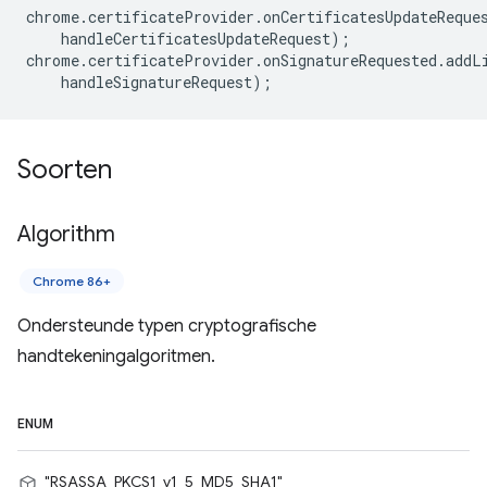
chrome
.
certificateProvider
.
onCertificatesUpdateReque
handleCertificatesUpdateRequest
);
chrome
.
certificateProvider
.
onSignatureRequested
.
addL
handleSignatureRequest
);
Soorten
Algorithm
Chrome 86+
Ondersteunde typen cryptografische
handtekeningalgoritmen.
ENUM
"RSASSA_PKCS1_v1_5_MD5_SHA1"