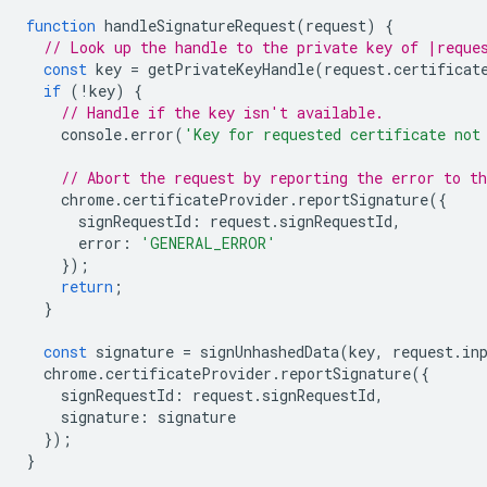
function
handleSignatureRequest
(
request
)
{
// Look up the handle to the private key of |reque
const
key
=
getPrivateKeyHandle
(
request
.
certificat
if
(
!
key
)
{
// Handle if the key isn't available.
console
.
error
(
'Key for requested certificate not
// Abort the request by reporting the error to t
chrome
.
certificateProvider
.
reportSignature
({
signRequestId
:
request
.
signRequestId
,
error
:
'GENERAL_ERROR'
});
return
;
}
const
signature
=
signUnhashedData
(
key
,
request
.
in
chrome
.
certificateProvider
.
reportSignature
({
signRequestId
:
request
.
signRequestId
,
signature
:
signature
});
}