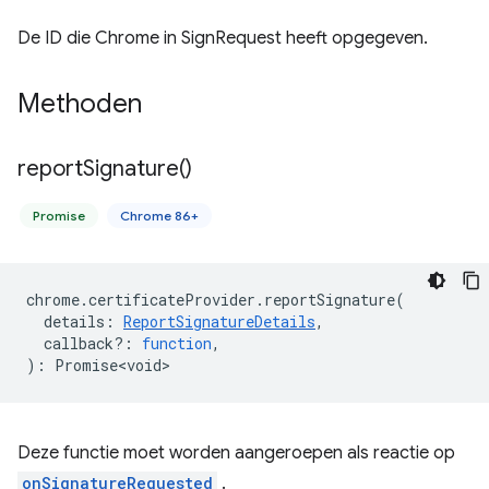
De ID die Chrome in SignRequest heeft opgegeven.
Methoden
report
Signature(
)
Promise
Chrome 86+
chrome
.
certificateProvider
.
reportSignature
(
details
:
ReportSignatureDetails
,
callback?
:
function
,
)
:
Promise<void>
Deze functie moet worden aangeroepen als reactie op
onSignatureRequested
.