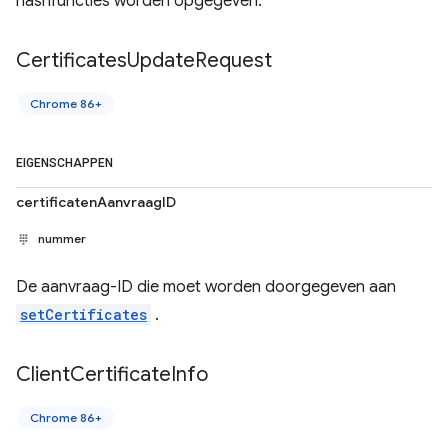
hashfuncties worden opgegeven.
Certificates
Update
Request
Chrome 86+
EIGENSCHAPPEN
certificatenAanvraagID
nummer
De aanvraag-ID die moet worden doorgegeven aan
setCertificates
.
Client
Certificate
Info
Chrome 86+