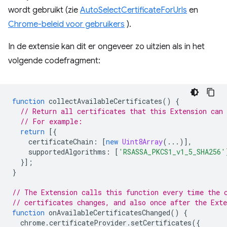
wordt gebruikt (zie
AutoSelectCertificateForUrls
en
Chrome-beleid voor gebruikers
).
In de extensie kan dit er ongeveer zo uitzien als in het
volgende codefragment:
function
collectAvailableCertificates
()
{
// Return all certificates that this Extension can 
// For example:
return
[{
certificateChain
:
[
new
Uint8Array
(...)],
supportedAlgorithms
:
[
'RSASSA_PKCS1_v1_5_SHA256'
}];
}
// The Extension calls this function every time the 
// certificates changes, and also once after the Ext
function
onAvailableCertificatesChanged
()
{
chrome
.
certificateProvider
.
setCertificates
({