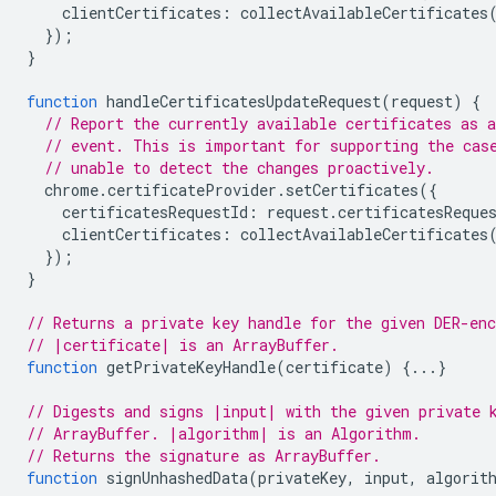
clientCertificates
:
collectAvailableCertificates
});
}
function
handleCertificatesUpdateRequest
(
request
)
{
// Report the currently available certificates as a
// event. This is important for supporting the cas
// unable to detect the changes proactively.
chrome
.
certificateProvider
.
setCertificates
({
certificatesRequestId
:
request
.
certificatesReque
clientCertificates
:
collectAvailableCertificates
});
}
// Returns a private key handle for the given DER-enc
// |certificate| is an ArrayBuffer.
function
getPrivateKeyHandle
(
certificate
)
{...}
// Digests and signs |input| with the given private 
// ArrayBuffer. |algorithm| is an Algorithm.
// Returns the signature as ArrayBuffer.
function
signUnhashedData
(
privateKey
,
input
,
algorit