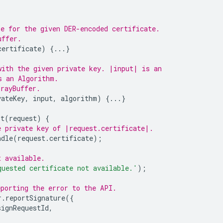
le for the given DER-encoded certificate.
uffer.
certificate
)
{...}
with the given private key. |input| is an
s an Algorithm.
rrayBuffer.
vateKey
,
input
,
algorithm
)
{...}
st
(
request
)
{
e private key of |request.certificate|.
ndle
(
request
.
certificate
);
t available.
quested certificate not available.'
);
eporting the error to the API.
r
.
reportSignature
({
signRequestId
,