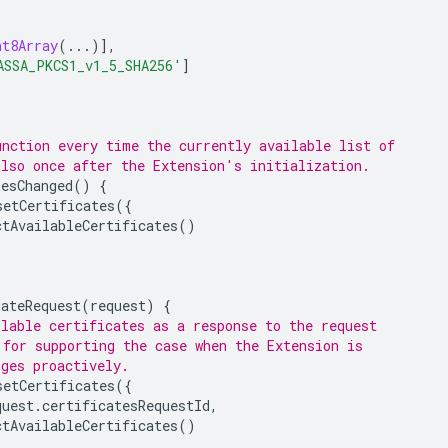
nt8Array
(...)],
ASSA_PKCS1_v1_5_SHA256'
]
unction every time the currently available list of
also once after the Extension's initialization.
tesChanged
()
{
setCertificates
({
ctAvailableCertificates
()
dateRequest
(
request
)
{
ilable certificates as a response to the request
 for supporting the case when the Extension is
nges proactively.
setCertificates
({
quest
.
certificatesRequestId
,
ctAvailableCertificates
()