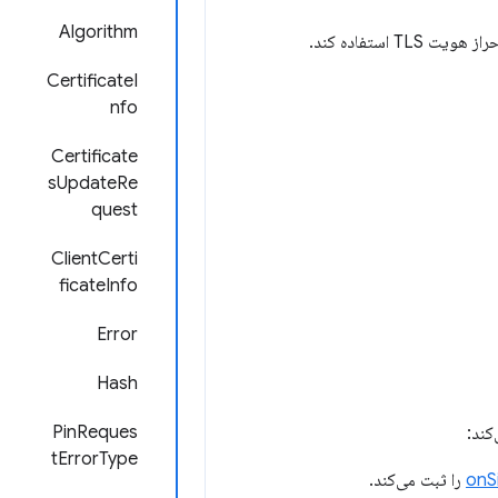
Algorithm
CertificateI
nfo
Certificate
sUpdateRe
quest
ClientCerti
ficateInfo
Error
Hash
PinReques
tErrorType
onS
را ثبت می‌کند.