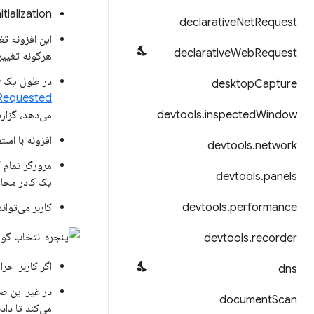
tialization.
declarative
Net
Request
این افزونه ت
declarative
Web
Request
هرگونه تغییر
در طول یک TLS handshake، مرورگر یک درخواست گواهی کلاینت دریافت می‌کند. با رویداد
desktop
Capture
Requested
Window
inspected
.
devtools
می‌دهد، گزار
افزونه با است
devtools
.
network
مرورگر تمام 
devtools
.
panels
یک کادر محاور
performance
.
devtools
کاربر می‌توان
devtools
.
recorder
اگر کاربر احرا
dns
در غیر این صو
document
Scan
می‌کند تا داده‌ها را برای ادامه‌ی ake