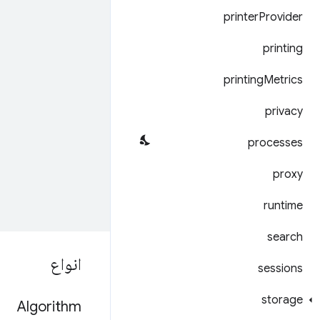
printer
Provider
printing
printing
Metrics
privacy
processes
proxy
runtime
search
انواع
sessions
storage
Algorithm