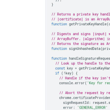
}
// Returns a private key hand
// |certificate| is an ArrayB
function
getPrivateKeyHandle
(
// Digests and signs |input| 
// ArrayBuffer. |algorithm| i
// Returns the signature as A
function
signUnhashedData
(
pri
function
handleSignatureReque
// Look up the handle to th
const
key
=
getPrivateKeyHa
if
(
!
key
)
{
// Handle if the key isn'
console
.
error
(
'Key for re
// Abort the request by r
chrome
.
certificateProvide
signRequestId
:
request
.
error
:
'GENERAL_ERROR'