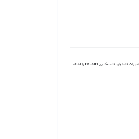
الگوریتم امضای RSASSA PKCS#1 v1.5 را با هشینگ MD5-SHA-1 مشخص می‌کند. افزونه نباید پیشوند DigestInfo را اضافه کند، بلکه فقط باید فاصله‌گذاری PKCS#1 را اضافه