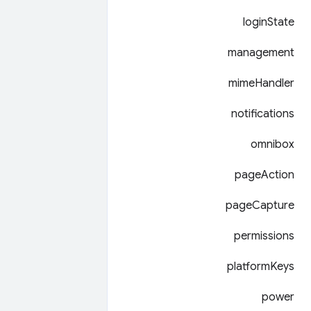
login
State
management
mime
Handler
notifications
omnibox
page
Action
page
Capture
permissions
platform
Keys
power