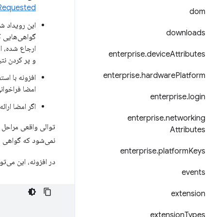
Requested
dom
این رویداد شا
downloads
گواهی‌هایی ک
enterprise
.
device
Attributes
و پر کردن نت
enterprise
.
hardware
Platform
افزونه با است
امضا فراخوان
enterprise
.
login
اگر امضا ارائه شده باشد
enterprise
.
networking
توالی واقعی مراحل م
Attributes
نمی‌شود که گواهی را
enterprise
.
platform
Keys
در افزونه، این می‌ت
events
extension
extension
Types