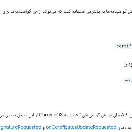
certif
دن
+
 می‌کند:
ویدادهای
onCertificatesUpdateRequested
و
ignatureRequested