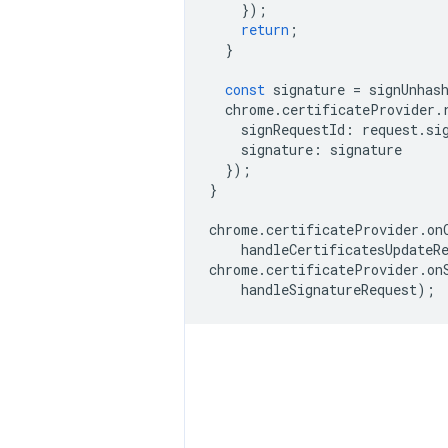
});
return
;
}
const
signature
=
signUnhas
chrome
.
certificateProvider
.
signRequestId
:
request
.
si
signature
:
signature
});
}
chrome
.
certificateProvider
.
on
handleCertificatesUpdateR
chrome
.
certificateProvider
.
on
handleSignatureRequest
);