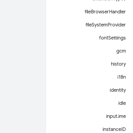
file
Browser
Handler
file
System
Provider
font
Settings
gcm
history
i18n
identity
idle
input
.
ime
instance
ID