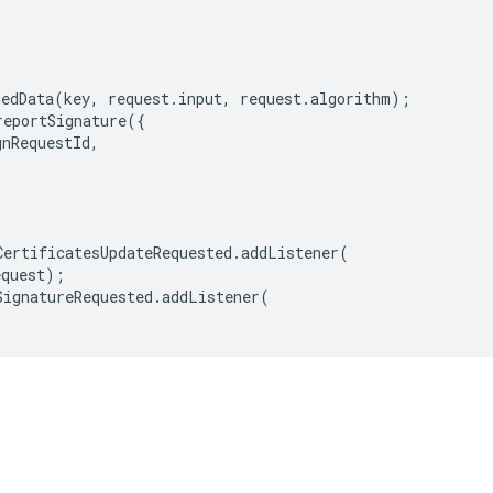
hedData
(
key
,
request
.
input
,
request
.
algorithm
);
reportSignature
({
gnRequestId
,
CertificatesUpdateRequested
.
addListener
(
equest
);
SignatureRequested
.
addListener
(