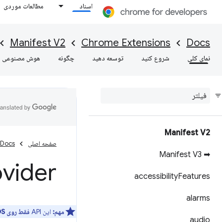
اسناد
مطالعات موردی
Manifest V2
Chrome Extensions
Docs
نمای کلی
شروع کنید
توسعه دهید
چگونه
هوش مصنوعی
Manifest V2
صفحه اصلی
Docs
➡ Manifest V3
ovider
accessibility
Features
alarms
مهم:
این API
فقط روی ChromeOS
audio