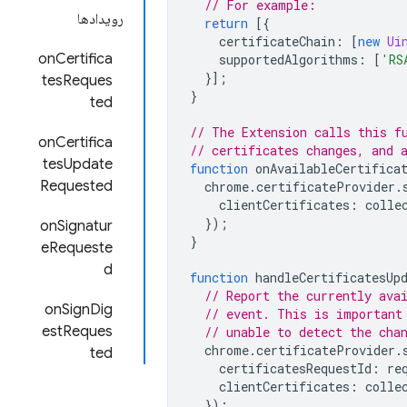
// For example:
رویدادها
return
[{
certificateChain
:
[
new
Ui
onCertifica
supportedAlgorithms
:
[
'RS
}];
tesReques
}
ted
// The Extension calls this f
onCertifica
// certificates changes, and 
tesUpdate
function
onAvailableCertifica
Requested
chrome
.
certificateProvider
.
clientCertificates
:
colle
});
onSignatur
}
eRequeste
d
function
handleCertificatesUp
// Report the currently ava
onSignDig
// event. This is important
estReques
// unable to detect the cha
chrome
.
certificateProvider
.
ted
certificatesRequestId
:
re
clientCertificates
:
colle
});