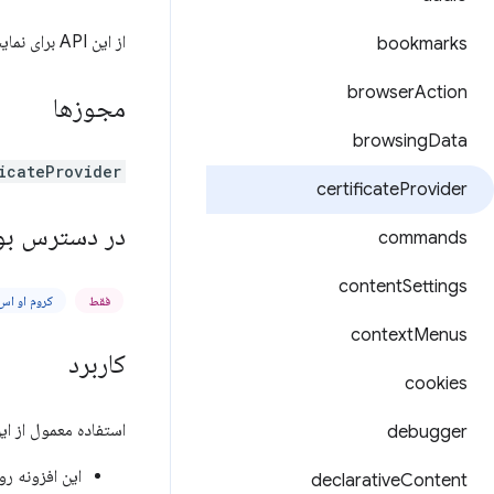
از این API برای نمایش گواهینامه‌ها به پلتفرمی استفاده کنید که می‌تواند از این گواهینامه‌ها برای احراز هویت TLS استفاده کند.
bookmarks
browser
Action
مجوزها
browsing
Data
icateProvider
certificate
Provider
در دسترس بو
commands
content
Settings
فقط
کروم او اس ۴۶
context
Menus
کاربرد
cookies
استفاده معمول از این API برای نمایش گواهی‌های کلاینت به ChromeOS از این مراحل پیروی
debugger
این افزونه ر
declarative
Content