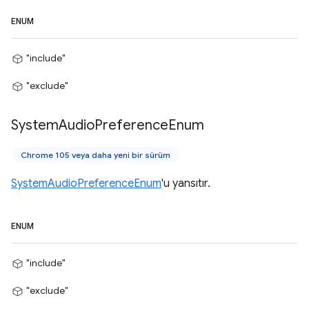
ENUM
"include"
"exclude"
System
Audio
Preference
Enum
Chrome 105 veya daha yeni bir sürüm
SystemAudioPreferenceEnum
'u yansıtır.
ENUM
"include"
"exclude"