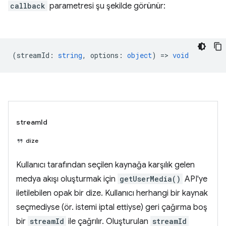
callback
parametresi şu şekilde görünür:
(
streamId
:
string
,
options
:
object
) =>
void
streamId
dize
Kullanıcı tarafından seçilen kaynağa karşılık gelen
medya akışı oluşturmak için
getUserMedia()
API'ye
iletilebilen opak bir dize. Kullanıcı herhangi bir kaynak
seçmediyse (ör. istemi iptal ettiyse) geri çağırma boş
bir
streamId
ile çağrılır. Oluşturulan
streamId