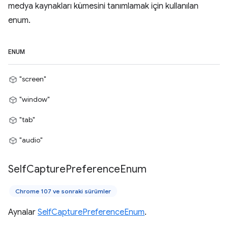
medya kaynakları kümesini tanımlamak için kullanılan
enum.
ENUM
"screen"
"window"
"tab"
"audio"
Self
Capture
Preference
Enum
Chrome 107 ve sonraki sürümler
Aynalar
SelfCapturePreferenceEnum
.