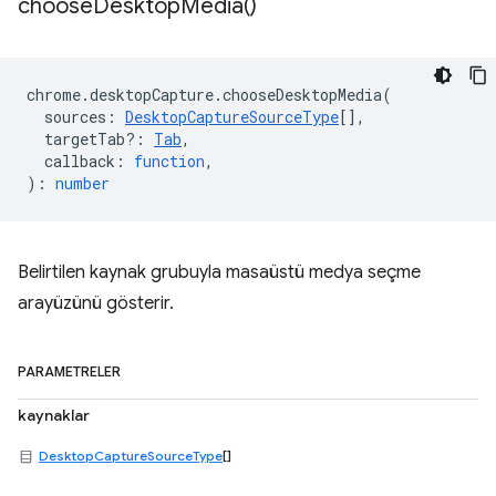
choose
Desktop
Media(
)
chrome
.
desktopCapture
.
chooseDesktopMedia
(
sources
:
DesktopCaptureSourceType
[],
targetTab?
:
Tab
,
callback
:
function
,
)
:
number
Belirtilen kaynak grubuyla masaüstü medya seçme
arayüzünü gösterir.
PARAMETRELER
kaynaklar
DesktopCaptureSourceType
[]