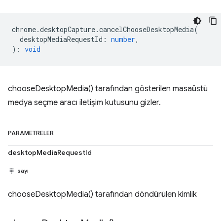
chrome
.
desktopCapture
.
cancelChooseDesktopMedia
(
desktopMediaRequestId
:
number
,
)
:
void
chooseDesktopMedia() tarafından gösterilen masaüstü
medya seçme aracı iletişim kutusunu gizler.
PARAMETRELER
desktopMediaRequestId
sayı
chooseDesktopMedia() tarafından döndürülen kimlik