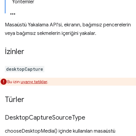
Yöntemler
Masaüstü Yakalama API'si, ekranın, bağımsız pencerelerin
veya bağımsız sekmelerin içeriğini yakalar.
İzinler
desktopCapture
Bu izin
uyarıyı tetikler
.
Türler
Desktop
Capture
Source
Type
chooseDesktopMedia() içinde kullanılan masaüstü