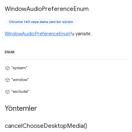
Window
Audio
Preference
Enum
Chrome 140 veya daha yeni bir sürüm
WindowAudioPreferenceEnum
'u yansıtır.
ENUM
"system"
"window"
"exclude"
Yöntemler
cancel
Choose
Desktop
Media(
)