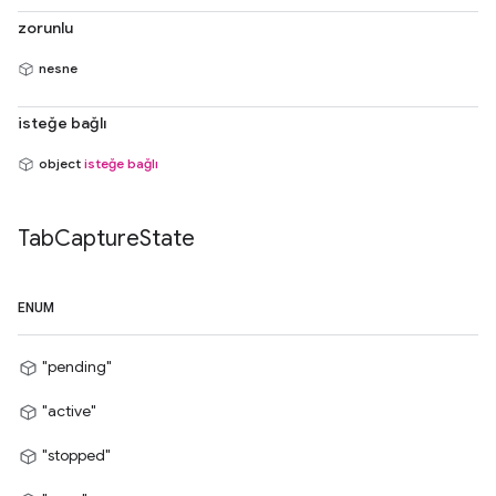
zorunlu
nesne
isteğe bağlı
object
isteğe bağlı
Tab
Capture
State
ENUM
"pending"
"active"
"stopped"