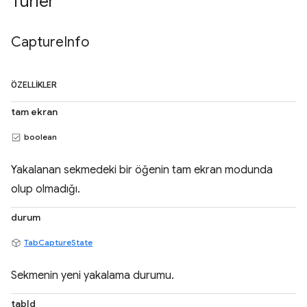
Türler
Capture
Info
ÖZELLIKLER
tam ekran
boolean
Yakalanan sekmedeki bir öğenin tam ekran modunda
olup olmadığı.
durum
TabCaptureState
Sekmenin yeni yakalama durumu.
tabId