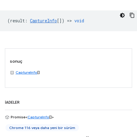
(
result
:
CaptureInfo
[]) =>
void
sonuç
CaptureInfo
[]
İADELER
Promise<
CaptureInfo
[]>
Chrome 116 veya daha yeni bir sürüm