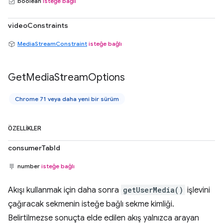
boolean
isteğe bağlı
videoConstraints
MediaStreamConstraint
isteğe bağlı
Get
Media
Stream
Options
Chrome 71 veya daha yeni bir sürüm
ÖZELLIKLER
consumerTabId
number
isteğe bağlı
Akışı kullanmak için daha sonra
getUserMedia()
işlevini
çağıracak sekmenin isteğe bağlı sekme kimliği.
Belirtilmezse sonuçta elde edilen akış yalnızca arayan