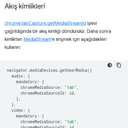
Akış kimlikleri
chrome.tabCapture.getMediaStreamId
işlevi
çağrıldığında bir akış kimliği döndürülür. Daha sonra
kimlikten
MediaStream
'e erişmek için aşağıdakileri
kullanın:
navigator
.
mediaDevices
.
getUserMedia
({
audio
:
{
mandatory
:
{
chromeMediaSource
:
"tab"
,
chromeMediaSourceId
:
id
,
},
},
video
:
{
mandatory
:
{
chromeMediaSource
:
"tab"
,
chromeMediaSourceId
:
id
,