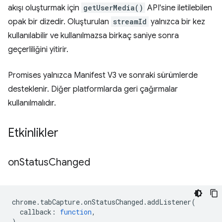
akışı oluşturmak için
getUserMedia()
API'sine iletilebilen
opak bir dizedir. Oluşturulan
streamId
yalnızca bir kez
kullanılabilir ve kullanılmazsa birkaç saniye sonra
geçerliliğini yitirir.
Promises yalnızca Manifest V3 ve sonraki sürümlerde
desteklenir. Diğer platformlarda geri çağırmalar
kullanılmalıdır.
Etkinlikler
on
Status
Changed
chrome
.
tabCapture
.
onStatusChanged
.
addListener
(
callback
:
function
,
)