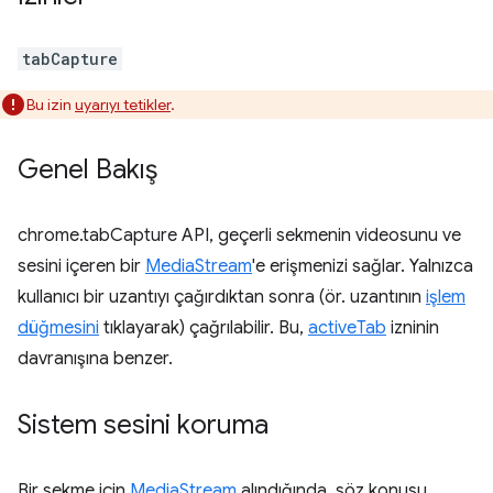
tabCapture
Bu izin
uyarıyı tetikler
.
Genel Bakış
chrome.tabCapture API, geçerli sekmenin videosunu ve
sesini içeren bir
MediaStream
'e erişmenizi sağlar. Yalnızca
kullanıcı bir uzantıyı çağırdıktan sonra (ör. uzantının
işlem
düğmesini
tıklayarak) çağrılabilir. Bu,
activeTab
izninin
davranışına benzer.
Sistem sesini koruma
Bir sekme için
MediaStream
alındığında, söz konusu