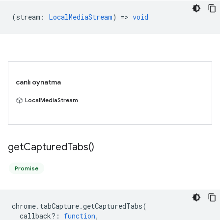
(
stream
:
LocalMediaStream
) =>
void
canlı oynatma
LocalMediaStream
get
Captured
Tabs(
)
Promise
chrome
.
tabCapture
.
getCapturedTabs
(
callback?
:
function
,