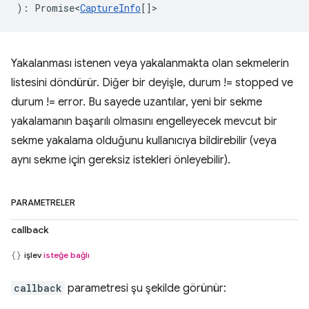
)
:
Promise<
CaptureInfo
[]
>
Yakalanması istenen veya yakalanmakta olan sekmelerin
listesini döndürür. Diğer bir deyişle, durum != stopped ve
durum != error. Bu sayede uzantılar, yeni bir sekme
yakalamanın başarılı olmasını engelleyecek mevcut bir
sekme yakalama olduğunu kullanıcıya bildirebilir (veya
aynı sekme için gereksiz istekleri önleyebilir).
PARAMETRELER
callback
işlev
isteğe bağlı
callback
parametresi şu şekilde görünür: