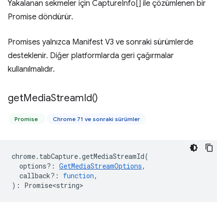
Yakalanan sekmeler için CaptureInfo[] ile çözümlenen bir
Promise döndürür.
Promises yalnızca Manifest V3 ve sonraki sürümlerde
desteklenir. Diğer platformlarda geri çağırmalar
kullanılmalıdır.
get
Media
Stream
Id(
)
Promise
Chrome 71 ve sonraki sürümler
chrome
.
tabCapture
.
getMediaStreamId
(
options?
:
GetMediaStreamOptions
,
callback?
:
function
,
)
:
Promise<string>