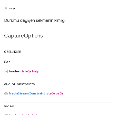
sayı
Durumu değişen sekmenin kimliği.
Capture
Options
ÖZELLIKLER
Ses
boolean
isteğe bağlı
audioConstraints
MediaStreamConstraint
isteğe bağlı
video