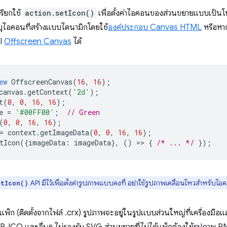
รียกใช้
action.setIcon()
เพื่อตั้งค่าไอคอนของส่วนขยายแบบเป็นโ
ะบุไอคอนที่สร้างแบบไดนามิกโดยใช้
องค์ประกอบ Canvas HTML
หรือหาก
PI
Offscreen Canvas
ได้
ew
OffscreenCanvas
(
16
,
16
);
canvas
.
getContext
(
'2d'
);
t
(
0
,
0
,
16
,
16
);
e
=
'#00FF00'
;
// Green
(
0
,
0
,
16
,
16
);
=
context
.
getImageData
(
0
,
0
,
16
,
16
);
tIcon
({
imageData
:
imageData
},
()
=
>
{
/* ... */
});
API มีไว้เพื่อตั้งค่ารูปภาพแบบคงที่ อย่าใช้รูปภาพเคลื่อนไหวสำหรับไอ
etIcon()
แพ็ก (ติดตั้งจากไฟล์ .crx) รูปภาพจะอยู่ในรูปแบบส่วนใหญ่ที่เครื่องมือ