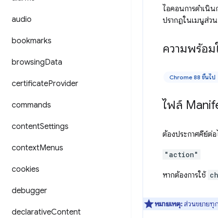
ไอคอนการดำเนินก
audio
ปรากฏในเมนูส่วนข
bookmarks
ความพร้อมใ
browsing
Data
Chrome 88 ขึ้นไป
certificate
Provider
ไฟล์ Manif
commands
content
Settings
ต้องประกาศคีย์ต่อไ
context
Menus
"action"
cookies
หากต้องการใช้
c
debugger
หมายเหตุ:
ส่วนขยายทุก
declarative
Content