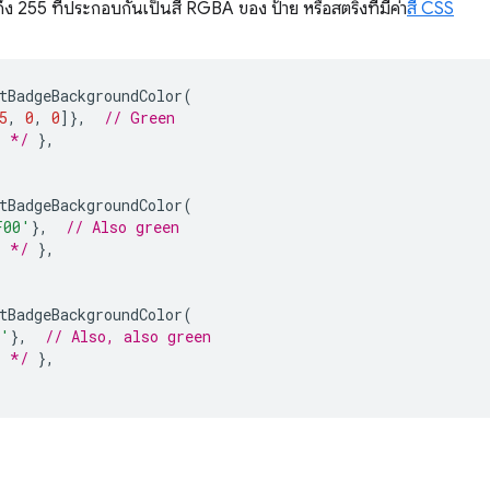
ึง 255 ที่ประกอบกันเป็นสี RGBA ของ ป้าย หรือสตริงที่มีค่า
สี CSS
tBadgeBackgroundColor
(
5
,
0
,
0
]},
// Green
. */
},
tBadgeBackgroundColor
(
F00'
},
// Also green
. */
},
tBadgeBackgroundColor
(
n'
},
// Also, also green
. */
},