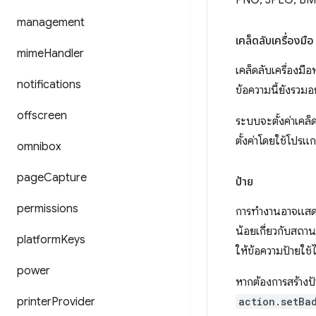
PNG, JPEG, BMP,
management
เคล็ดลับเครื่องมือ 
mime
Handler
เคล็ดลับเครื่องมื
notifications
ข้อความนี้ยังรวมอย
offscreen
ระบบจะตั้งค่าเคล็ด
ตั้งค่าโดยใช้โปรแ
omnibox
page
Capture
ป้าย
permissions
การทำงานอาจแสดง 
น้อยเกี่ยวกับสถาน
platform
Keys
ให้ข้อความป้ายใช้ไ
power
หากต้องการสร้างป
printer
Provider
action.setBa