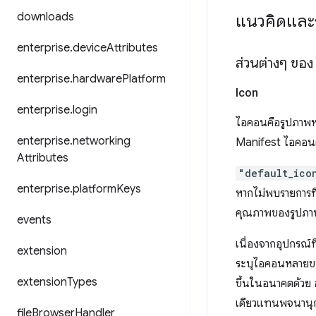
downloads
แนวคิดและ
enterprise
.
device
Attributes
ส่วนต่างๆ ของ
enterprise
.
hardware
Platform
Icon
enterprise
.
login
ไอคอนคือรูปภาพหล
enterprise
.
networking
Manifest ไอคอนต
Attributes
"default_ico
enterprise
.
platform
Keys
หากไม่พบรายการที
คุณภาพของรูปภา
events
เนื่องจากอุปกรณ์ท
extension
ระบุไอคอนหลายขน
extension
Types
ขึ้นในอนาคตด้วย อ
เดียวแทนพจนานุก
file
Browser
Handler