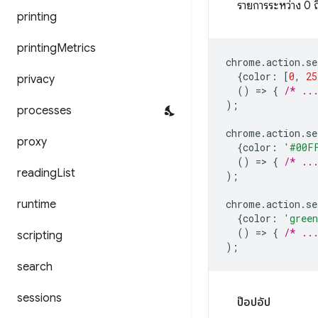
รายการระหว่าง 0 ถ
printing
printing
Metrics
chrome
.
action
.
se
{
color
:
[
0
,
25
privacy
()
=
>
{
/* ..
);
processes
chrome
.
action
.
se
proxy
{
color
:
'#00F
()
=
>
{
/* ..
reading
List
);
runtime
chrome
.
action
.
se
{
color
:
'gree
()
=
>
{
/* ..
scripting
);
search
sessions
ป๊อปอัป