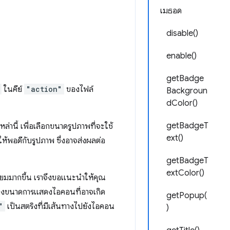
เมธอด
disable()
enable()
getBadge
ในคีย์
"action"
ของไฟล์
Backgroun
dColor()
getBadgeT
นี้ เพื่อเลือกขนาดรูปภาพที่จะใช้
ext()
ห้พอดีกับรูปภาพ ซึ่งอาจส่งผลต่อ
getBadgeT
extColor()
มนิยมมากขึ้น เราจึงขอแนะนำให้คุณ
ปลงขนาดการแสดงไอคอนที่อาจเกิด
getPopup(
"
เป็นสตริงที่มีเส้นทางไปยังไอคอน
)