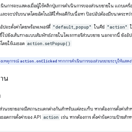
นินการจะแสดงเมื่อผู้ใช้คลิกปุ่มการดำเนินการของส่วนขยายใน แถบเครื่
าร และจะปรับขนาดโดยอัตโนมัติให้พอดีกับเนื้อหา ป๊อปอัปต้องมีขนาดระห
ปอัปจะตั้งค่าโดยพร็อพเพอร์ตี้
"default_popup"
ในคีย์
"action"
ใ
ควรชี้ไปยังเส้นทางแบบสัมพัทธ์ภายในไดเรกทอรีส่วนขยาย นอกจากนี้ ยังอั
ด้โดยใช้เมธอด
action.setPopup()
่งเหตุการณ์
หากการดำเนินการของส่วนขยายระบุให้แสดงป๊
action.onClicked
งาน
บ
่วนขยายอาจมีสถานะแตกต่างกันสำหรับแต่ละแท็บ หากต้องการตั้งค่าสำห
ธอดการตั้งค่าของ API
action
เช่น หากต้องการ ตั้งค่าข้อความป้ายสำห