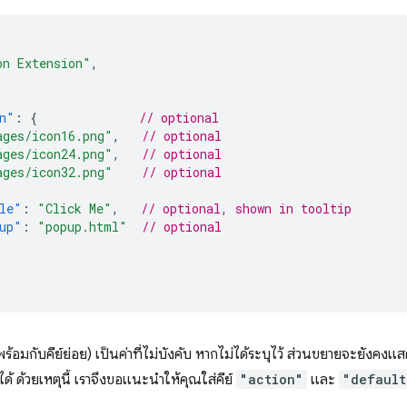
on Extension"
,
n"
:
{
// optional
ages/icon16.png"
,
// optional
ages/icon24.png"
,
// optional
ages/icon32.png"
// optional
le"
:
"Click Me"
,
// optional, shown in tooltip
up"
:
"popup.html"
// optional
ร้อมกับคีย์ย่อย) เป็นค่าที่ไม่บังคับ หากไม่ได้ระบุไว้ ส่วนขยายจะยังคงแส
้ ด้วยเหตุนี้ เราจึงขอแนะนำให้คุณใส่คีย์
"action"
และ
"default