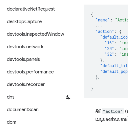
declarative
Net
Request
{
"name"
:
"Acti
desktop
Capture
...
"action"
:
{
devtools
.
inspected
Window
"default_ico
"16"
:
"im
devtools
.
network
"24"
:
"im
"32"
:
"im
devtools
.
panels
},
"default_tit
"default_pop
devtools
.
performance
},
...
devtools
.
recorder
}
dns
document
Scan
คีย์
"action"
(พ
เมนูของส่วนขยายได
dom