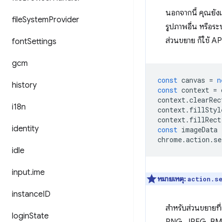
นอกจากนี้ คุณยังเ
file
System
Provider
รูปภาพอื่น หรือร
ส่วนขยาย ก็ใช้ A
font
Settings
gcm
const
canvas
=
n
history
const
context
=
context
.
clearRec
i18n
context
.
fillStyl
context
.
fillRect
identity
const
imageData
chrome
.
action
.
se
idle
input
.
ime
หมายเหตุ:
action.s
instance
ID
สำหรับส่วนขยายที่
login
State