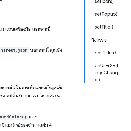
PNG
setIcon()
setPopup()
setTitle()
ยใน แถบเครื่องมือ นอกจากนี้
กิจกรรม
anifest.json
นอกจากนี้ คุณยัง
onClicked
onUserSett
ingsChang
ed
ดตการดำเนินการเพื่อแสดงข้อมูลเล็ก
งจากมีพื้นที่จำกัด เราจึงขอแนะนำ
oundColor()
และ
าจเป็นอาร์เรย์ของจำนวนเต็ม 4