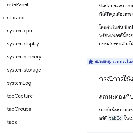
side
Panel
ป๊อปอัปของการดำเ
ก็ได้ที่คุณต้องก
storage
โดยค่าเริ่มต้น ป๊อ
system
.
cpu
พร็อพเพอร์ตี้นี้
system
.
display
แบบสัมพัทธ์อื่นไ
system
.
memory
หมายเหตุ:
ระบบจะไม่ส
system
.
storage
กรณีการใช้
system
Log
สถานะต่อแท็
tab
Capture
tab
Groups
การดำเนินการของส
อร์ตี้
tabId
ในเม
tabs