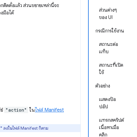
กติดตั้งแล้ว ส่วนขยายเหล่านี้จะ
ส่วนต่างๆ
งมือได้
ของ UI
กรณีการใช้งาน
สถานะต่อ
แท็บ
สถานะที่เปิด
ใช้
ตัวอย่าง
แสดงป๊อ
ปอัป
ีย์
"action"
ใน
ไฟล์ Manifest
แทรกสคริปต์
เนื้อหาเมื่อ
ลงในไฟล์ Manifest ก็ตาม
n"
คลิก