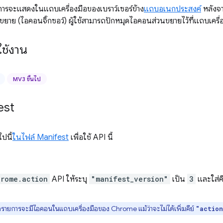
ารจะแสดงในแถบเครื่องมือของเบราว์เซอร์ข้าง
แถบอเนกประสงค์
หลังจา
ยาย (ไอคอนจิ๊กซอว์) ผู้ใช้สามารถปักหมุดไอคอนส่วนขยายไว้ที่แถบเครื่อ
ช้งาน
MV3 ขึ้นไป
est
ปนี้
ในไฟล์ Manifest
เพื่อใช้ API นี้
hrome.action
API ให้ระบุ
"manifest_version"
เป็น
3
และใส่ค
รายการจะมีไอคอนในแถบเครื่องมือของ Chrome แม้ว่าจะไม่ได้เพิ่มคีย์
"actio