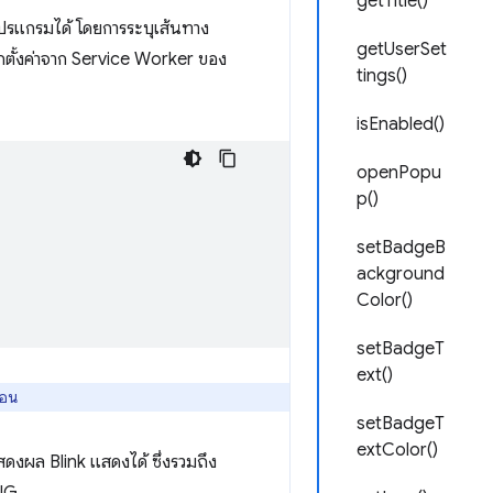
getTitle()
ปรแกรมได้ โดยการระบุเส้นทาง
getUserSet
ตั้งค่าจาก Service Worker ของ
tings()
isEnabled()
openPopu
p()
setBadgeB
ackground
Color()
setBadgeT
ext()
คอน
setBadgeT
extColor()
แสดงผล Blink แสดงได้ ซึ่งรวมถึง