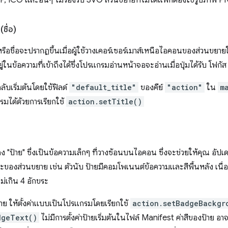
 ICO และอื่นๆ ไม่รองรับ SVG ส่วนขยายที่ไม่ได้แพ็กต้องใช้รูปภาพ 
(ชื่อ)
อหรือชื่อจะปรากฏขึ้นเมื่อผู้ใช้วางเคอร์เซอร์เมาส์เหนือไอคอนของส่วนขยา
ู่ในข้อความที่เข้าถึงได้ซึ่งโปรแกรมอ่านหน้าจอจะอ่านเมื่อปุ่มได้รับ โฟกัส
ลับเริ่มต้นโดยใช้ฟิลด์
"default_title"
ของคีย์
"action"
ใน
m
กรมได้ด้วยการเรียกใช้
action.setTitle()
"ป้าย" ซึ่งเป็นข้อความเล็กๆ ที่วางซ้อนบนไอคอน ซึ่งจะช่วยให้คุณ อัปเ
ะของส่วนขยาย เช่น ตัวนับ ป้ายมีคอมโพเนนต์ข้อความและสีพื้นหลัง เนื่อ
ม่เกิน 4 อักขระ
้าย ให้ตั้งค่าแบบเป็นโปรแกรมโดยเรียกใช้
action.setBadgeBackgr
dgeText()
ไม่มีการตั้งค่าป้ายเริ่มต้นในไฟล์ Manifest ค่าสีของป้าย อ