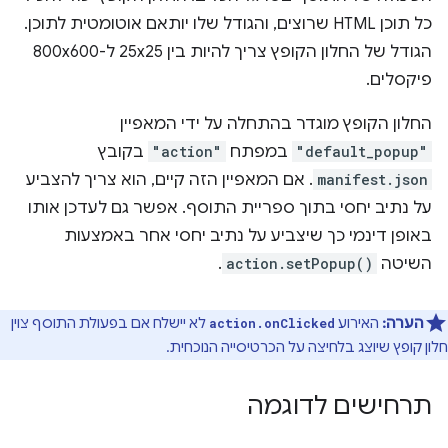
כל תוכן HTML שרוצים, והגודל שלו יותאם אוטומטית לתוכן.
הגודל של החלון הקופץ צריך להיות בין 25x25 ל-800x600
פיקסלים.
החלון הקופץ מוגדר בהתחלה על ידי המאפיין
"default_popup"
במפתח
"action"
בקובץ
manifest.json
. אם המאפיין הזה קיים, הוא צריך להצביע
על נתיב יחסי בתוך ספריית התוסף. אפשר גם לעדכן אותו
באופן דינמי כך שיצביע על נתיב יחסי אחר באמצעות
השיטה
action.setPopup()
.
הערה:
האירוע
לא יישלח אם בפעולת התוסף צוין
action.onClicked
חלון קופץ שיוצג בלחיצה על הכרטיסייה הנוכחית.
תרחישים לדוגמה