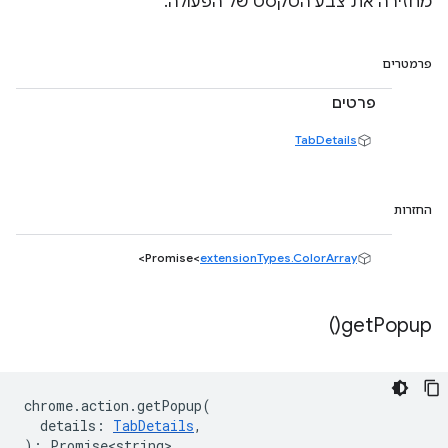
מחזירה את צבע הטקסט של הפעולה.
פרמטרים
פרטים
TabDetails
החזרות
>
Promise<
extensionTypes.ColorArray
)
get
Popup(
chrome
.
action
.
getPopup
(
details
:
TabDetails
,
)
:
Promise<string>