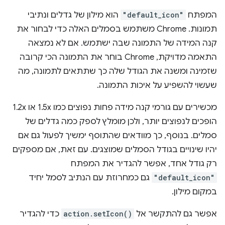
המפתח
"default_icon"
הוא מילון של גדלים ונתיבי
תמונות. ‫Chrome משתמש בסמלים האלה כדי לבחור את
קנה המידה של התמונה שבה ישתמש. אם לא נמצאה
התאמה מדויקת, Chrome בוחר את התמונה הכי קרובה
שזמינה ומשנה את הגודל שלה כך שתתאים לתמונה, מה
שעשוי להשפיע על איכות התמונה.
מכשירים עם גורמי קנה מידה פחות נפוצים כמו 1.5x או 1.2x
הופכים לנפוצים יותר, ולכן מומלץ לספק כמה גדלים של
סמלים. בנוסף, כך מוודאים שהתוסף ימשיך לפעול גם אם
יהיו שינויים בגודל הסמלים שמוצגים. עם זאת, אם מספקים
רק גודל אחד, אפשר להגדיר את המפתח
"default_icon"
גם כמחרוזת עם הנתיב לסמל יחיד
במקום מילון.
אפשר גם להתקשר אל
action.setIcon()
כדי להגדיר