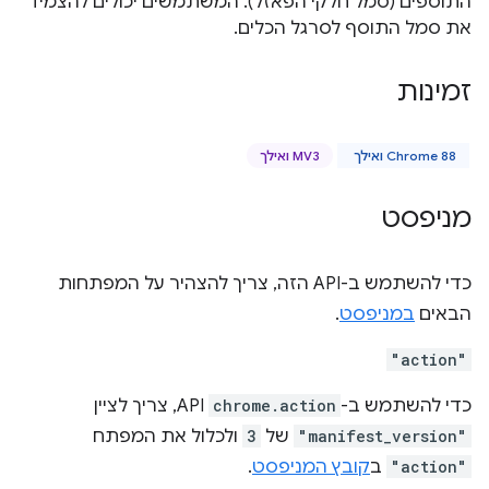
התוספים (סמל חלקי הפאזל). המשתמשים יכולים להצמיד
את סמל התוסף לסרגל הכלים.
זמינות
Chrome 88 ואילך
MV3 ואילך
מניפסט
כדי להשתמש ב-API הזה, צריך להצהיר על המפתחות
הבאים
במניפסט
.
"action"
כדי להשתמש ב-
chrome.action
API, צריך לציין
"manifest_version"
של
3
ולכלול את המפתח
"action"
ב
קובץ המניפסט
.