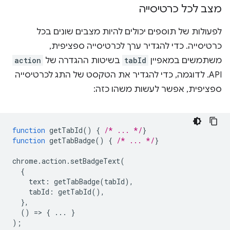
מצב לכל כרטיסייה
לפעולות של תוספים יכולים להיות מצבים שונים בכל
כרטיסייה. כדי להגדיר ערך לכרטיסייה ספציפית,
משתמשים במאפיין
tabId
בשיטות ההגדרה של
action
API. לדוגמה, כדי להגדיר את הטקסט של התג לכרטיסייה
ספציפית, אפשר לעשות משהו כזה:
function
getTabId
()
{
/* ... */
}
function
getTabBadge
()
{
/* ... */
}
chrome
.
action
.
setBadgeText
(
{
text
:
getTabBadge
(
tabId
),
tabId
:
getTabId
(),
},
()
=
>
{
...
}
);