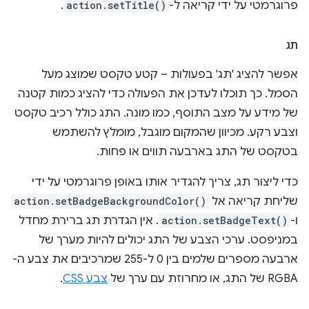
פרוגרמטי על ידי קריאה ל-
action.setTitle()
.
תג
אפשר להציג 'תג' בפעולות – קטע טקסט שמוצג מעל
הסמל. כך תוכלו לעדכן את הפעולה כדי להציג כמות קטנה
של מידע על מצב התוסף, כמו מונה. התג כולל רכיב טקסט
וצבע רקע. מכיוון שהמקום מוגבל, מומלץ להשתמש
בטקסט של התג בארבעה תווים או פחות.
כדי ליצור תג, צריך להגדיר אותו באופן פרוגרמטי על ידי
שליחת קריאה אל
action.setBadgeBackgroundColor()
ו-
action.setBadgeText()
. אין הגדרת תג ברירת מחדל
במניפסט. ערכי הצבע של התג יכולים להיות מערך של
ארבעה מספרים שלמים בין 0 ל-255 שמרכיבים את צבע ה-
RGBA של התג, או מחרוזת עם ערך של
צבע CSS
.