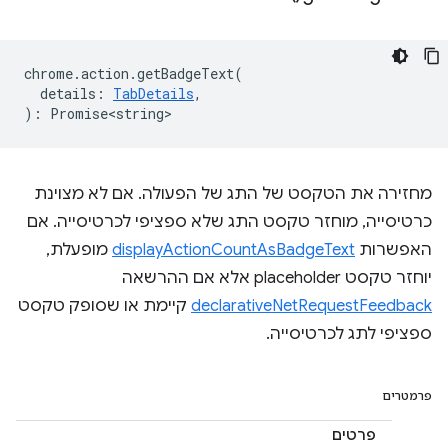
chrome
.
action
.
getBadgeText
(
details
:
TabDetails
,
)
:
Promise<string>
מחזירה את הטקסט של התג של הפעולה. אם לא מצוינת
כרטיסייה, מוחזר טקסט התג שלא ספציפי לכרטיסייה. אם
האפשרות
displayActionCountAsBadgeText
מופעלת,
יוחזר טקסט placeholder אלא אם ההרשאה
declarativeNetRequestFeedback
קיימת או שסופק טקסט
ספציפי לתג לכרטיסייה.
פרמטרים
פרטים