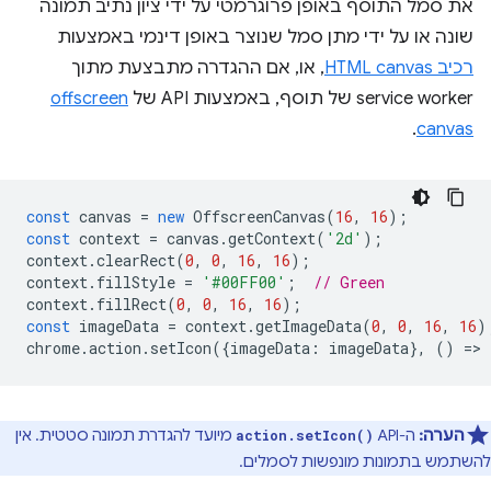
את סמל התוסף באופן פרוגרמטי על ידי ציון נתיב תמונה
שונה או על ידי מתן סמל שנוצר באופן דינמי באמצעות
רכיב HTML canvas
, או, אם ההגדרה מתבצעת מתוך
service worker של תוסף, באמצעות API של
offscreen
.
canvas
const
canvas
=
new
OffscreenCanvas
(
16
,
16
);
const
context
=
canvas
.
getContext
(
'2d'
);
context
.
clearRect
(
0
,
0
,
16
,
16
);
context
.
fillStyle
=
'#00FF00'
;
// Green
context
.
fillRect
(
0
,
0
,
16
,
16
);
const
imageData
=
context
.
getImageData
(
0
,
0
,
16
,
16
)
chrome
.
action
.
setIcon
({
imageData
:
imageData
},
()
=
>
הערה:
ה-API‏
מיועד להגדרת תמונה סטטית. אין
action.setIcon()
להשתמש בתמונות מונפשות לסמלים.