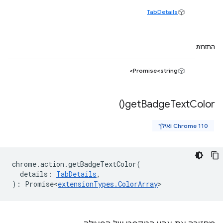
TabDetails
החזרות
Promise<string>
)
get
Badge
Text
Color(
Chrome 110 ואילך
chrome
.
action
.
getBadgeTextColor
(
details
:
TabDetails
,
)
:
Promise<
extensionTypes
.
ColorArray
>