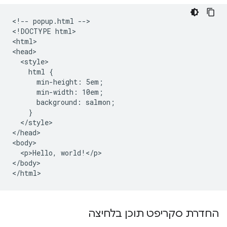
<!-- popup.html -->

<!DOCTYPE html>

<html>

<head>

  <style>

    html {

      min-height: 5em;

      min-width: 10em;

      background: salmon;

    }

  </style>

</head>

<body>

  <p>Hello, world!</p>

</body>

החדרת סקריפט תוכן בלחיצה