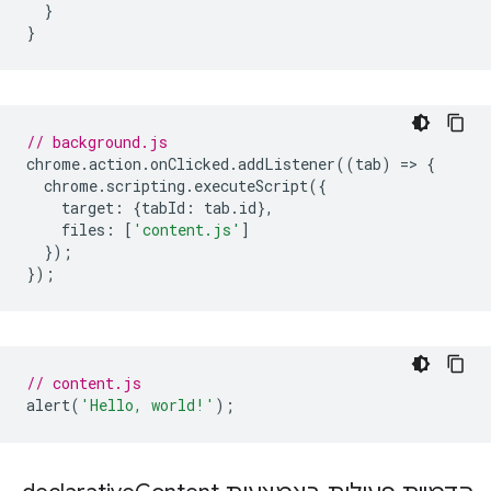
}
}
// background.js
chrome
.
action
.
onClicked
.
addListener
((
tab
)
=
>
{
chrome
.
scripting
.
executeScript
({
target
:
{
tabId
:
tab
.
id
},
files
:
[
'content.js'
]
});
});
// content.js
alert
(
'Hello, world!'
);