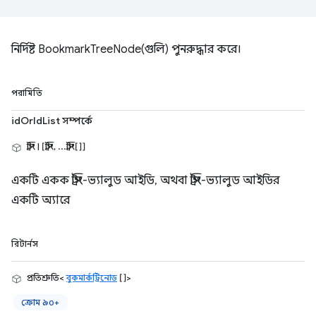
নির্দিষ্ট BookmarkTreeNode(গুলি) পুনরুদ্ধার করে।
পরামিতি
idOrIdList সম্পর্কে
স্ট্রিং | [স্ট্রিং, ...স্ট্রিং[]]
একটি একক স্ট্রিং-ভ্যালুড আইডি, অথবা স্ট্রিং-ভ্যালুড আইডির
একটি অ্যারে
রিটার্নস
প্রতিশ্রুতি<
বুকমার্কট্রিনোড
[]>
ক্রোম ৯০+