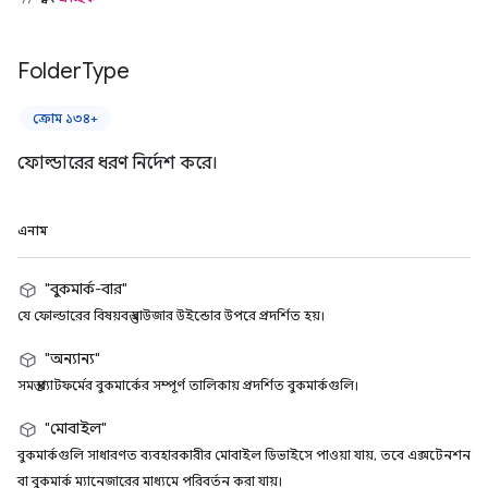
Folder
Type
ক্রোম ১৩৪+
ফোল্ডারের ধরণ নির্দেশ করে।
এনাম
"বুকমার্ক-বার"
যে ফোল্ডারের বিষয়বস্তু ব্রাউজার উইন্ডোর উপরে প্রদর্শিত হয়।
"অন্যান্য"
সমস্ত প্ল্যাটফর্মের বুকমার্কের সম্পূর্ণ তালিকায় প্রদর্শিত বুকমার্কগুলি।
"মোবাইল"
বুকমার্কগুলি সাধারণত ব্যবহারকারীর মোবাইল ডিভাইসে পাওয়া যায়, তবে এক্সটেনশন
বা বুকমার্ক ম্যানেজারের মাধ্যমে পরিবর্তন করা যায়।