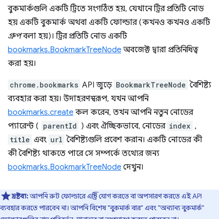
বুকমার্কগুলি একটি ট্রিতে সংগঠিত হয়, যেখানে ট্রির প্রতিটি নোড
হয় একটি বুকমার্ক অথবা একটি ফোল্ডার (কখনও কখনও একটি
গ্রুপ
বলা হয়)। ট্রির প্রতিটি নোড একটি
bookmarks.BookmarkTreeNode
অবজেক্ট দ্বারা প্রতিনিধিত্ব
করা হয়।
chrome.bookmarks
API জুড়ে
BookmarkTreeNode
বৈশিষ্ট্য
ব্যবহার করা হয়। উদাহরণস্বরূপ, যখন আপনি
bookmarks.create
কল করেন, তখন আপনি নতুন নোডের
প্যারেন্ট (
parentId
) এবং ঐচ্ছিকভাবে, নোডের
index
,
title
এবং
url
বৈশিষ্ট্যগুলি প্রবেশ করান। একটি নোডের কী
কী বৈশিষ্ট্য থাকতে পারে সে সম্পর্কে তথ্যের জন্য
bookmarks.BookmarkTreeNode
দেখুন।
দ্রষ্টব্য:
আপনি রুট ফোল্ডারে এন্ট্রি যোগ করতে বা অপসারণ করতে এই API
ব্যবহার করতে পারবেন না। আপনি বিশেষ "বুকমার্ক বার" এবং "অন্যান্য বুকমার্ক"