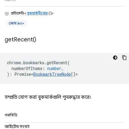
প্রতিশ্রুতি<
বুকমার্কট্রিনোড
[]>
ক্রোম ৯০+
get
Recent(
)
chrome
.
bookmarks
.
getRecent
(
numberOfItems
:
number
,
)
:
Promise<
BookmarkTreeNode
[]
>
সম্প্রতি যোগ করা বুকমার্কগুলি পুনরুদ্ধার করে।
পরামিতি
আইটেম সংখ্যা