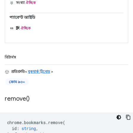
সংখ্যা
ঐচ্ছিক
প্যারেন্ট আইডি
স্ট্রিং
ঐচ্ছিক
রিটার্নস
প্রতিশ্রুতি<
বুকমার্ক ট্রিনোড
>
ক্রোম ৯০+
remove(
)
chrome
.
bookmarks
.
remove
(
id
:
string
,