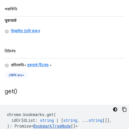
পরামিতি
বুকমার্ক
বিস্তারিত তৈরি করুন
রিটার্নস
প্রতিশ্রুতি<
বুকমার্ক ট্রিনোড
>
ক্রোম ৯০+
get(
)
chrome
.
bookmarks
.
get
(
idOrIdList
:
string
|
[
string
, ...
string
[]],
)
:
Promise<
BookmarkTreeNode
[]
>