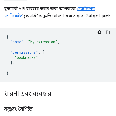
বুকমার্ক API ব্যবহার করার জন্য আপনাকে
এক্সটেনশন
ম্যানিফেস্টে
"বুকমার্ক" অনুমতি ঘোষণা করতে হবে। উদাহরণস্বরূপ:
{
"name"
:
"My extension"
,
...
"permissions"
:
[
"bookmarks"
],
...
}
ধারণা এবং ব্যবহার
বস্তু এবং বৈশিষ্ট্য