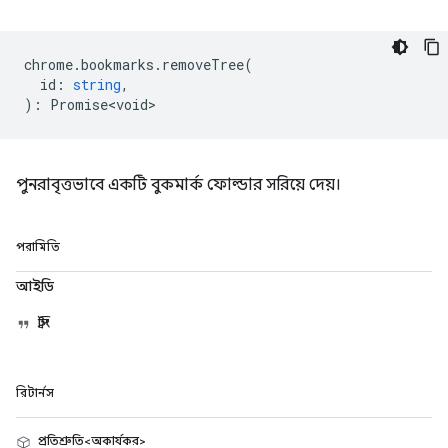
chrome
.
bookmarks
.
removeTree
(
id
:
string
,
)
:
Promise<void>
পুনরাবৃত্তভাবে একটি বুকমার্ক ফোল্ডার সরিয়ে দেয়।
পরামিতি
আইডি
স্ট্রিং
রিটার্নস
প্রতিশ্রুতি<অকার্যকর>