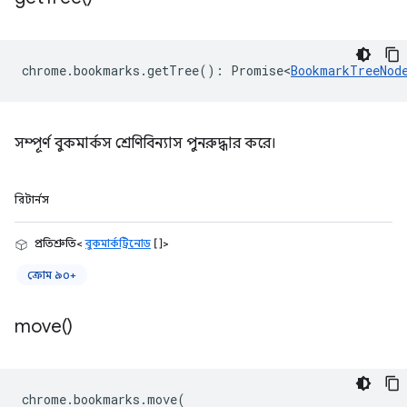
chrome
.
bookmarks
.
getTree
()
:
Promise<
BookmarkTreeNod
সম্পূর্ণ বুকমার্কস শ্রেণিবিন্যাস পুনরুদ্ধার করে।
রিটার্নস
প্রতিশ্রুতি<
বুকমার্কট্রিনোড
[]>
ক্রোম ৯০+
move(
)
chrome
.
bookmarks
.
move
(