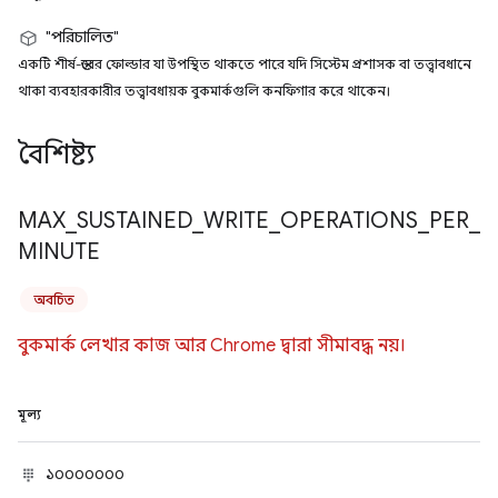
"পরিচালিত"
একটি শীর্ষ-স্তরের ফোল্ডার যা উপস্থিত থাকতে পারে যদি সিস্টেম প্রশাসক বা তত্ত্বাবধানে
থাকা ব্যবহারকারীর তত্ত্বাবধায়ক বুকমার্কগুলি কনফিগার করে থাকেন।
বৈশিষ্ট্য
MAX
_
SUSTAINED
_
WRITE
_
OPERATIONS
_
PER
_
MINUTE
অবচিত
বুকমার্ক লেখার কাজ আর Chrome দ্বারা সীমাবদ্ধ নয়।
মূল্য
১০০০০০০০