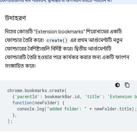
ফোল্ডারগুলির নাম পরিবর্তন, স্থানান্তর বা অপসারণ করতে পারবেন না।
উদাহরণ
নিচের কোডটি "Extension bookmarks" শিরোনামের একটি
ফোল্ডার তৈরি করে।
create()
এর প্রথম আর্গুমেন্টটি নতুন
ফোল্ডারের বৈশিষ্ট্যগুলি নির্দিষ্ট করে। দ্বিতীয় আর্গুমেন্টটি
ফোল্ডারটি তৈরি হওয়ার পরে কার্যকর করার জন্য একটি ফাংশন
সংজ্ঞায়িত করে।
chrome
.
bookmarks
.
create
(
{
'parentId'
:
bookmarkBar
.
id
,
'title'
:
'Extension 
function
(
newFolder
)
{
console
.
log
(
"added folder: "
+
newFolder
.
title
);
},
);