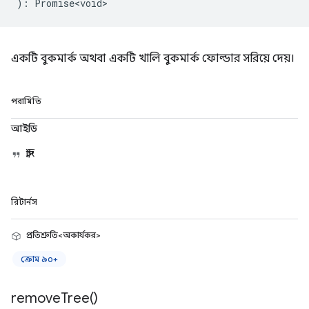
)
:
Promise<void>
একটি বুকমার্ক অথবা একটি খালি বুকমার্ক ফোল্ডার সরিয়ে দেয়।
পরামিতি
আইডি
স্ট্রিং
রিটার্নস
প্রতিশ্রুতি<অকার্যকর>
ক্রোম ৯০+
remove
Tree(
)