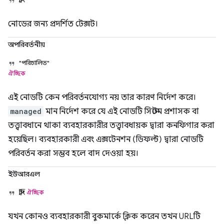
নোডের জন্য প্রদর্শিত টেক্সট।
অপরিবর্তনীয়
"পরিচালিত"
ঐচ্ছিক
এই নোডটি কেন পরিবর্তনযোগ্য নয় তার কারণ নির্দেশ করে।
managed
মান নির্দেশ করে যে এই নোডটি সিস্টেম প্রশাসক বা
তত্ত্বাবধানে থাকা ব্যবহারকারীর তত্ত্বাবধায়ক দ্বারা কনফিগার করা
হয়েছিল। ব্যবহারকারী এবং এক্সটেনশন (ডিফল্ট) দ্বারা নোডটি
পরিবর্তন করা সম্ভব হলে বাদ দেওয়া হয়।
ইউআরএল
স্ট্রিং
ঐচ্ছিক
যখন কোনও ব্যবহারকারী বুকমার্কে ক্লিক করেন তখন URLটি