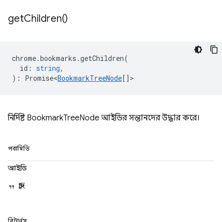
get
Children(
)
chrome
.
bookmarks
.
getChildren
(
id
:
string
,
)
:
Promise<
BookmarkTreeNode
[]
>
নির্দিষ্ট BookmarkTreeNode আইডির সন্তানদের উদ্ধার করে।
পরামিতি
আইডি
স্ট্রিং
রিটার্নস