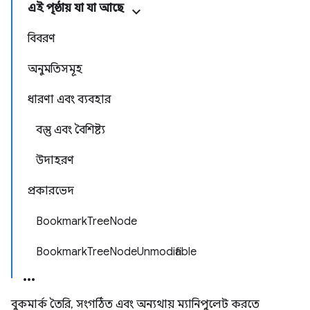
এই পৃষ্ঠায় যা যা আছে
বিবরণ
অনুমতিসমূহ
ধারণা এবং ব্যবহার
বস্তু এবং বৈশিষ্ট্য
উদাহরণ
প্রকারভেদ
BookmarkTreeNode
BookmarkTreeNodeUnmodifiable
বুকমার্ক তৈরি, সংগঠিত এবং অন্যথায় ম্যানিপুলেট করতে