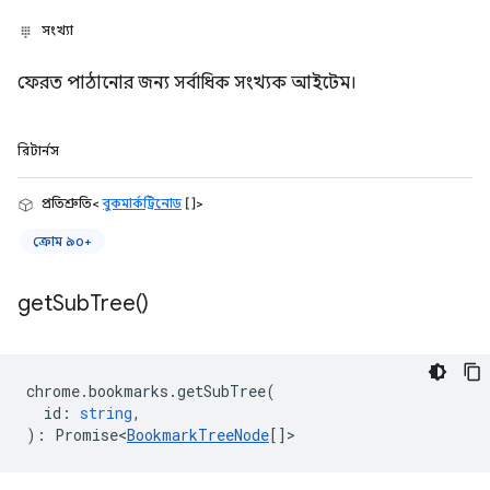
সংখ্যা
ফেরত পাঠানোর জন্য সর্বাধিক সংখ্যক আইটেম।
রিটার্নস
প্রতিশ্রুতি<
বুকমার্কট্রিনোড
[]>
ক্রোম ৯০+
get
Sub
Tree(
)
chrome
.
bookmarks
.
getSubTree
(
id
:
string
,
)
:
Promise<
BookmarkTreeNode
[]
>