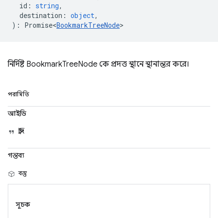
id
:
string
,
destination
:
object
,
)
:
Promise<
BookmarkTreeNode
>
নির্দিষ্ট BookmarkTreeNode কে প্রদত্ত স্থানে স্থানান্তর করে।
পরামিতি
আইডি
স্ট্রিং
গন্তব্য
বস্তু
সূচক