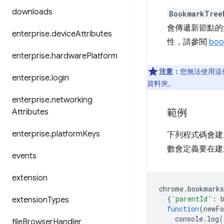
downloads
BookmarkTree
會傳遞新節點的父
enterprise
.
device
Attributes
性，請參閱
boo
enterprise
.
hardware
Platform
注意：
您無法使用這
enterprise
.
login
資料夾。
enterprise
.
networking
範例
Attributes
enterprise
.
platform
Keys
下列程式碼會建
數會定義要在建
events
extension
chrome
.
bookmarks
{
'parentId'
:
extension
Types
function
(
newFo
console
.
log
(
file
Browser
Handler