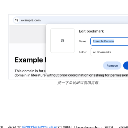
按一下星號即可新增書籤。
PI，必須在
擴充功能資訊清單
中聲明「bookmarks」權限。 例