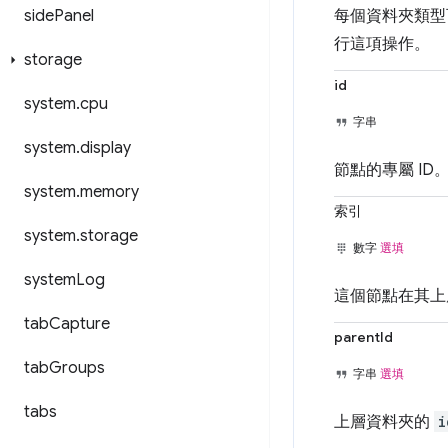
每個資料夾類型
side
Panel
行這項操作。
storage
id
system
.
cpu
字串
system
.
display
節點的專屬 ID
system
.
memory
索引
system
.
storage
數字
選填
system
Log
這個節點在其上層
tab
Capture
parentId
tab
Groups
字串
選填
tabs
上層資料夾的
i