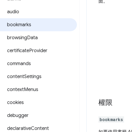
面。
audio
bookmarks
browsing
Data
certificate
Provider
commands
content
Settings
context
Menus
權限
cookies
debugger
bookmarks
declarative
Content
如要使用書籤 A