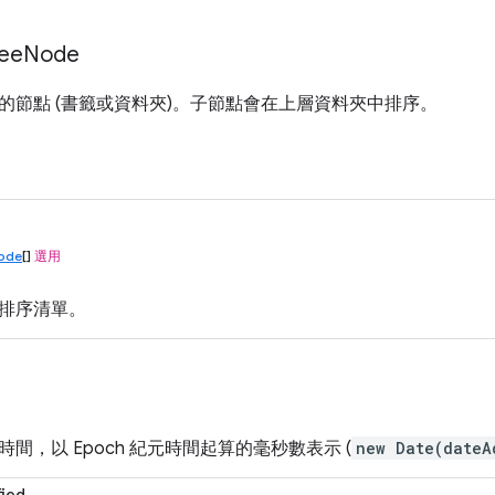
ee
Node
的節點 (書籤或資料夾)。子節點會在上層資料夾中排序。
ode
[]
選用
排序清單。
間，以 Epoch 紀元時間起算的毫秒數表示 (
new Date(dateA
ied