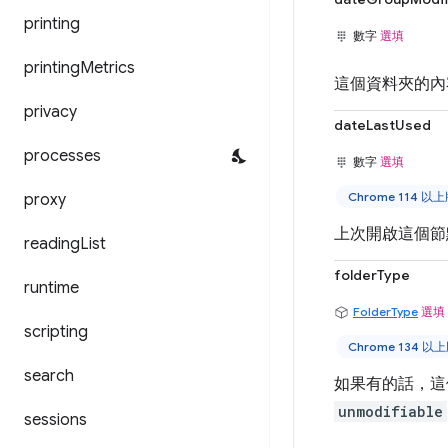
printing
數字
選填
printing
Metrics
這個資料夾的內
privacy
dateLastUsed
processes
數字
選填
Chrome 114 以
proxy
上次開啟這個節
reading
List
folderType
runtime
FolderType
選填
scripting
Chrome 134 以
search
如果有的話，這
unmodifiable
sessions