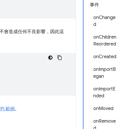
事件
onChange
d
不會造成任何不良影響，因此這
onChildren
Reordered
onCreated
onImportB
egan
onImportE
nded
onMoved
API 範例
。
onRemove
d