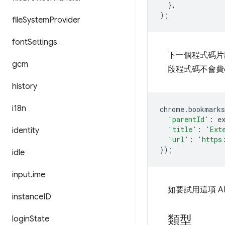
},
);
file
System
Provider
font
Settings
下一個程式碼片
gcm
段程式碼不會費
history
i18n
chrome
.
bookmarks
'parentId'
:
e
'title'
:
'Ext
identity
'url'
:
'https
});
idle
input
.
ime
如要試用這項 A
instance
ID
類型
login
State