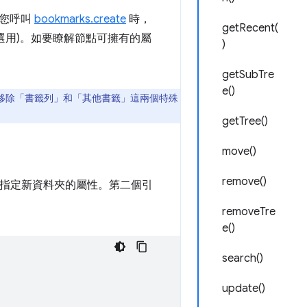
當您呼叫
bookmarks.create
時，
getRecent(
(選用)。如要瞭解節點可擁有的屬
)
getSubTre
e()
或移除「書籤列」和「其他書籤」這兩個特殊
getTree()
move()
remove()
指定新資料夾的屬性。第二個引
removeTre
e()
search()
update()