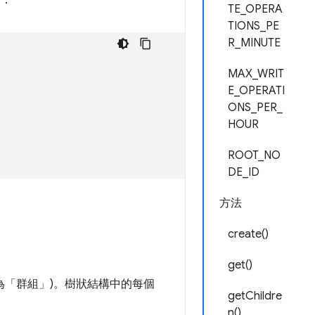
TE_OPERA
TIONS_PE
R_MINUTE
MAX_WRIT
E_OPERATI
ONS_PER_
HOUR
ROOT_NO
DE_ID
方法
create()
get()
為「群組」
)。樹狀結構中的每個
getChildre
n()