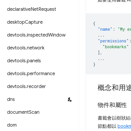
declarative
Net
Request
desktop
Capture
{
"name"
:
"My e
...
devtools
.
inspected
Window
"permissions"
"bookmarks"
devtools
.
network
],
...
devtools
.
panels
}
devtools
.
performance
概念和用
devtools
.
recorder
dns
物件和屬性
document
Scan
書籤會以樹狀結
dom
節點都以
bookm