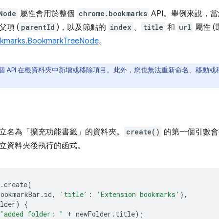
Node
屬性會用於整個
chrome.bookmarks
API。舉例來說，
項 (
parentId
)，以及節點的
index
、
title
和
url
屬性 
kmarks.BookmarkTreeNode
。
個 API 在根資料夾中新增或移除項目。此外，您也無法重新命名、移動
立名為「擴充功能書籤」的資料夾。
create()
的第一個引數會
立資料夾後執行的函式。
.
create
(
bookmarkBar
.
id
,
'title'
:
'Extension bookmarks'
},
lder
)
{
"added folder: "
+
newFolder
.
title
);