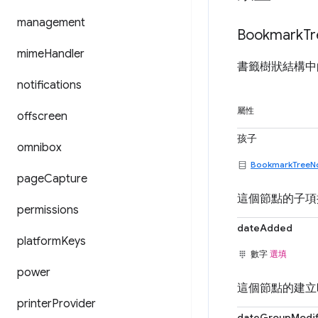
management
Bookmark
Tr
mime
Handler
書籤樹狀結構中
notifications
屬性
offscreen
孩子
omnibox
BookmarkTreeN
page
Capture
這個節點的子項
permissions
dateAdded
platform
Keys
數字
選填
power
這個節點的建立時
printer
Provider
dateGroupModif