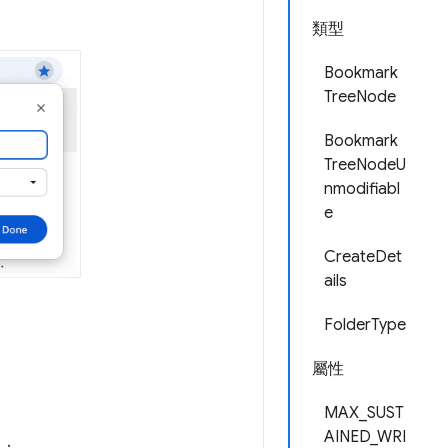
類型
Bookmark
TreeNode
Bookmark
TreeNodeU
nmodifiabl
e
CreateDet
ails
FolderType
屬性
MAX_SUST
AINED_WRI
如：