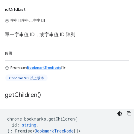
idOrIdList
字串 | [字串, ...字串 []]
單一字串值 ID，或字串值 ID 陣列
傳回
Promise<
BookmarkTreeNode
[]>
Chrome 90 以上版本
get
Children(
)
chrome
.
bookmarks
.
getChildren
(
id
:
string
,
)
:
Promise<
BookmarkTreeNode
[]
>