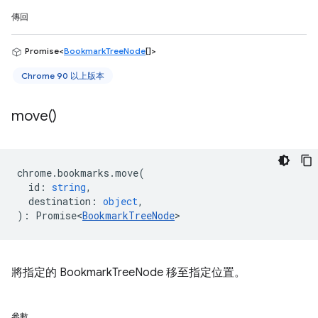
傳回
Promise<
BookmarkTreeNode
[]>
Chrome 90 以上版本
move(
)
chrome
.
bookmarks
.
move
(
id
:
string
,
destination
:
object
,
)
:
Promise<
BookmarkTreeNode
>
將指定的 BookmarkTreeNode 移至指定位置。
參數