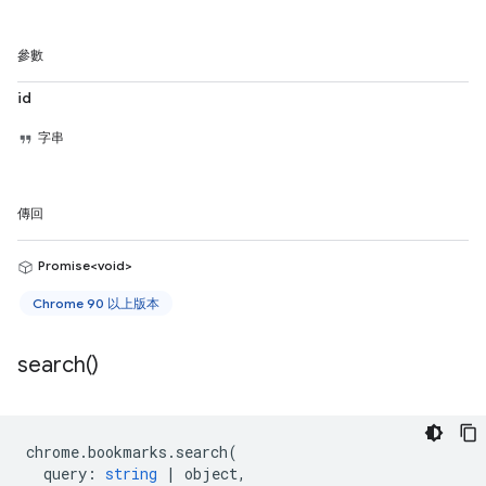
參數
id
字串
傳回
Promise<void>
Chrome 90 以上版本
search(
)
chrome
.
bookmarks
.
search
(
query
:
string
|
object
,