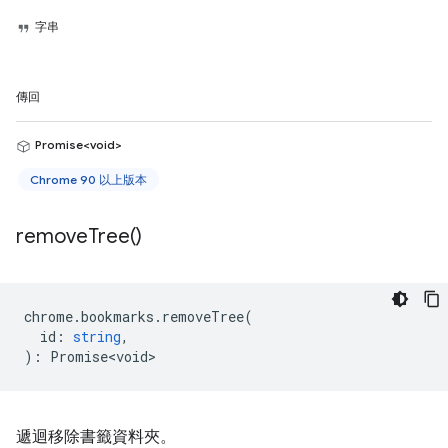
字串
傳回
Promise<void>
Chrome 90 以上版本
remove
Tree(
)
chrome
.
bookmarks
.
removeTree
(
id
:
string
,
)
:
Promise<void>
遞迴移除書籤資料夾。