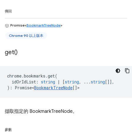
傳回
Promise<
BookmarkTreeNode
>
Chrome 90 以上版本
get(
)
chrome
.
bookmarks
.
get
(
idOrIdList
:
string
|
[
string
, ...
string
[]],
)
:
Promise<
BookmarkTreeNode
[]
>
擷取指定的 BookmarkTreeNode。
參數