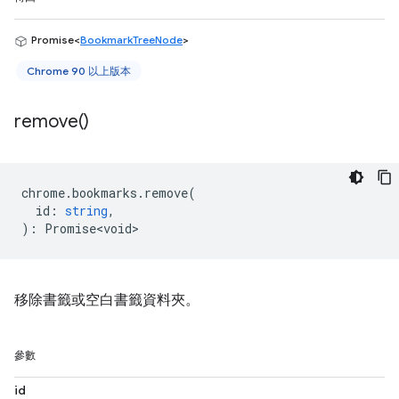
Promise<
BookmarkTreeNode
>
Chrome 90 以上版本
remove(
)
chrome
.
bookmarks
.
remove
(
id
:
string
,
)
:
Promise<void>
移除書籤或空白書籤資料夾。
參數
id