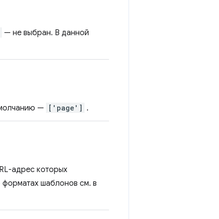
— не выбран. В данной
 умолчанию —
['page']
.
URL-адрес которых
 форматах шаблонов см. в