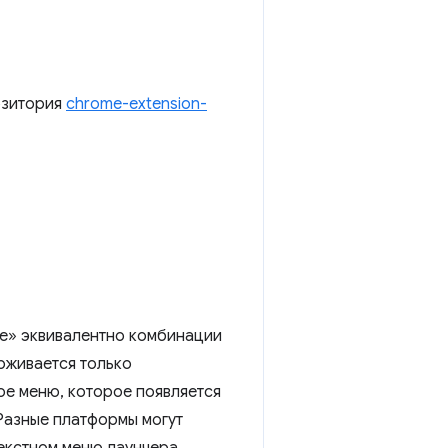
озитория
chrome-extension-
се» эквивалентно комбинации
рживается только
ое меню, которое появляется
 Разные платформы могут