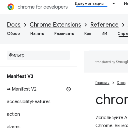
Документация
И
Docs
Chrome Extensions
Reference
Обзор
Начать
Развивать
Как
ИИ
Спра
Manifest V3
Главная
Docs
➡ Manifest V2
chro
accessibility
Features
action
Используйте A
Chrome. Вы мо
alarms