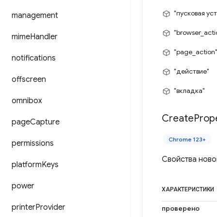
"пусковая ус
management
"browser_acti
mime
Handler
"page_action
notifications
"действие"
offscreen
"вкладка"
omnibox
Create
Prop
page
Capture
Chrome 123+
permissions
Свойства ново
platform
Keys
power
ХАРАКТЕРИСТИКИ
printer
Provider
проверено