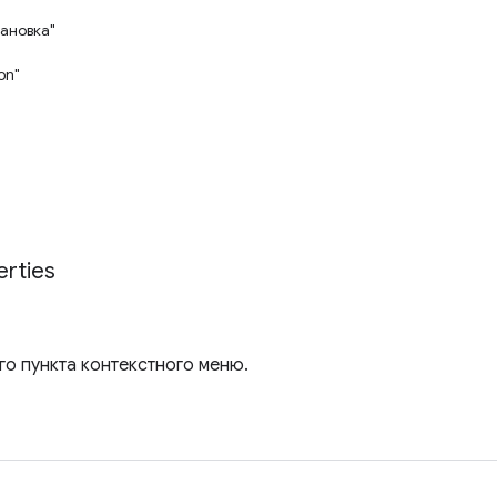
тановка"
on"
"
erties
го пункта контекстного меню.