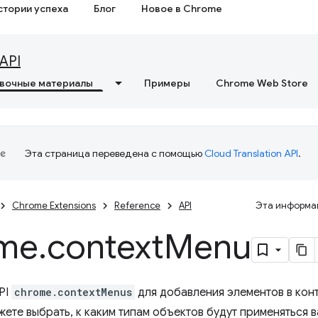
стории успеха
Блог
Новое в Chrome
API
вочные материалы
Примеры
Chrome Web Store
Эта страница переведена с помощью
Cloud Translation API
.
Chrome Extensions
Reference
API
Эта информац
me
.
context
Menu
PI
chrome.contextMenus
для добавления элементов в кон
жете выбрать, к каким типам объектов будут применяться 