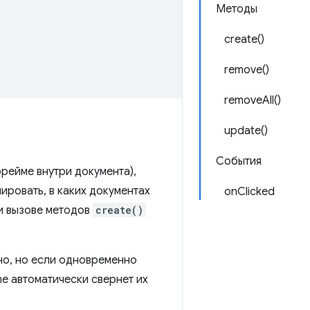
Методы
create()
remove()
removeAll()
update()
События
рейме внутри документа),
лировать, в каких документах
onClicked
 вызове методов
create()
но, но если одновременно
e автоматически свернет их