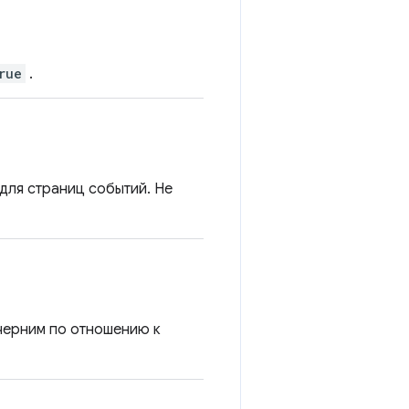
rue
.
для страниц событий. Не
черним по отношению к