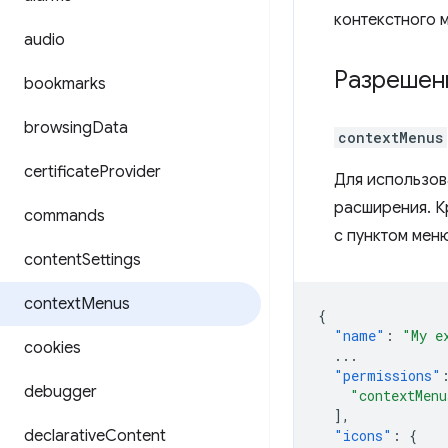
контекстного 
audio
Разрешен
bookmarks
browsing
Data
contextMenus
certificate
Provider
Для использов
расширения. К
commands
с пунктом мен
content
Settings
context
Menus
{
"name"
:
"My e
cookies
...
"permissions"
debugger
"contextMenu
],
declarative
Content
"icons"
:
{