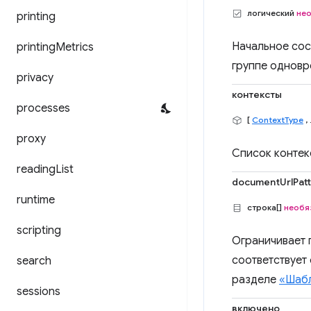
логический
не
printing
Начальное сос
printing
Metrics
группе одновр
privacy
контексты
processes
[
ContextType
, 
proxy
Список контек
reading
List
documentUrlPat
runtime
строка[]
необя
scripting
Ограничивает 
соответствует
search
разделе
«Шабл
sessions
включено