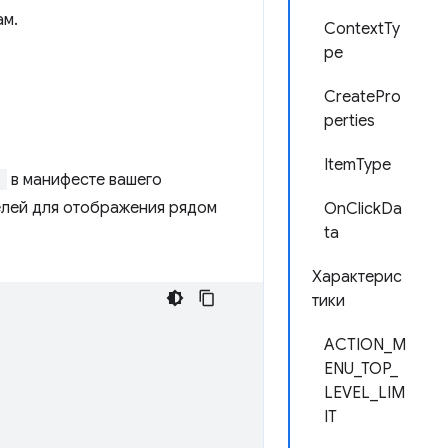
ам.
ContextTy
pe
CreatePro
perties
ItemType
"
в манифесте вашего
селей для отображения рядом
OnClickDa
ta
Характерис
тики
ACTION_M
ENU_TOP_
LEVEL_LIM
IT