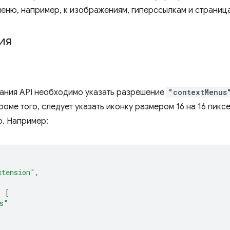
меню, например, к изображениям, гиперссылкам и страниц
ия
ания API необходимо указать разрешение
"contextMenus
роме того, следует указать иконку размером 16 на 16 пик
ю. Например:
xtension"
,
:
[
s"