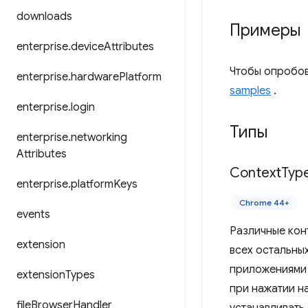
downloads
Примеры
enterprise
.
device
Attributes
Чтобы опробов
enterprise
.
hardware
Platform
samples
.
enterprise
.
login
Типы
enterprise
.
networking
Attributes
Context
Typ
enterprise
.
platform
Keys
Chrome 44+
events
Различные кон
extension
всех остальны
приложениями 
extension
Types
при нажатии на
file
Browser
Handler