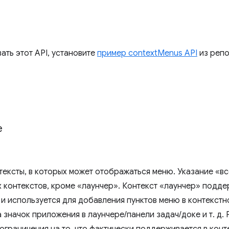
ать этот API, установите
пример contextMenus API
из реп
e
тексты, в которых может отображаться меню. Указание «в
х контекстов, кроме «лаунчер». Контекст «лаунчер» подде
и используется для добавления пунктов меню в контекстн
 значок приложения в лаунчере/панели задач/доке и т. д.