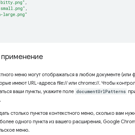
-bitty.png"
,
-small.png"
,
n-large.png"
и применение
стного меню могут отображаться в любом документе (или ф
торые имеют URL-адреса file:// или chrome://. Чтобы контро
аться ваши пункты, укажите поле
documentUrlPatterns
при
.
дать столько пунктов контекстного меню, сколько вам нуж
более одного пункта из вашего расширения, Google Chrom
льское меню.