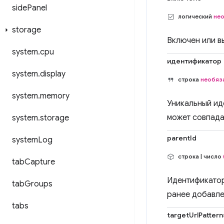
side
Panel
логический
не
storage
Включен или в
system
.
cpu
идентификатор
system
.
display
строка
необяз
system
.
memory
Уникальный ид
может совпада
system
.
storage
parentId
system
Log
строка | число
tab
Capture
Идентификатор
tab
Groups
ранее добавле
tabs
targetUrlPattern