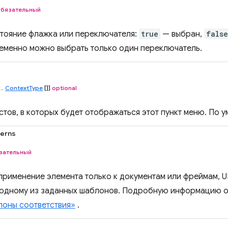
обязательный
тояние флажка или переключателя:
true
— выбран,
false
еменно можно выбрать только один переключатель.
...
ContextType
[]]
optional
стов, в которых будет отображаться этот пункт меню. По
terns
зательный
применение элемента только к документам или фреймам, 
 одному из заданных шаблонов. Подробную информацию о
оны соответствия»
.