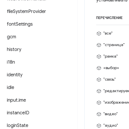
устанавливать
file
System
Provider
ПЕРЕЧИСЛЕНИЕ
font
Settings
"все"
gcm
"страница"
history
"рамка"
i18n
«выбор»
identity
"связь"
idle
"редактируе
input
.
ime
"изображени
instance
ID
"видео"
login
State
"аудио"