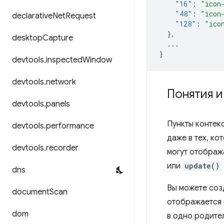
"16"
:
"icon
"48"
:
"icon
declarative
Net
Request
"128"
:
"ico
},
desktop
Capture
...
}
devtools
.
inspected
Window
devtools
.
network
Понятия 
devtools
.
panels
Пункты контек
devtools
.
performance
даже в тех, ко
devtools
.
recorder
могут отображ
или
update()
dns
Вы можете соз
document
Scan
отображается 
dom
в одно родите