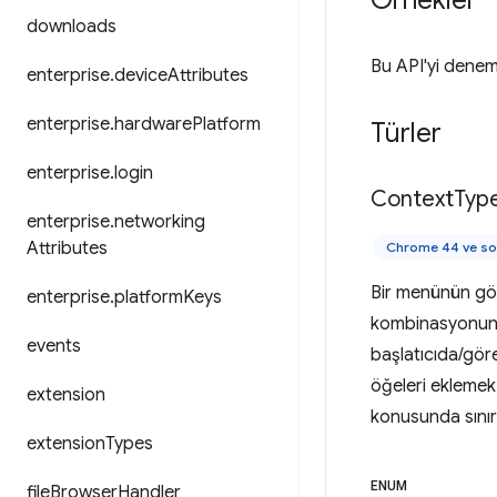
Örnekler
downloads
Bu API'yi denem
enterprise
.
device
Attributes
enterprise
.
hardware
Platform
Türler
enterprise
.
login
Context
Typ
enterprise
.
networking
Attributes
Chrome 44 ve so
Bir menünün gör
enterprise
.
platform
Keys
kombinasyonuna 
events
başlatıcıda/gö
öğeleri eklemek 
extension
konusunda sınırl
extension
Types
ENUM
file
Browser
Handler