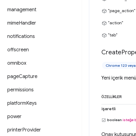
management
"page_action"
mime
Handler
"action"
"tab"
notifications
offscreen
Create
Prop
omnibox
Chrome 123 veya 
page
Capture
Yeni içerik menü
permissions
ÖZELLIKLER
platform
Keys
işaretli
power
boolean
isteğe 
printer
Provider
Onay kutusunun 