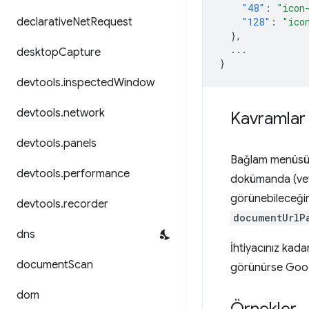
"48"
:
"icon
declarative
Net
Request
"128"
:
"ico
},
...
desktop
Capture
}
devtools
.
inspected
Window
devtools
.
network
Kavramlar 
devtools
.
panels
Bağlam menüsü öğ
devtools
.
performance
dokümanda (vey
görünebileceğin
devtools
.
recorder
documentUrlP
dns
İhtiyacınız kad
document
Scan
görünürse Googl
dom