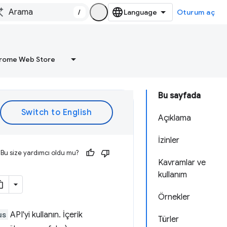
/
Oturum aç
rome Web Store
Bu sayfada
Açıklama
İzinler
Bu size yardımcı oldu mu?
Kavramlar ve
kullanım
Örnekler
us
API'yi kullanın. İçerik
Türler