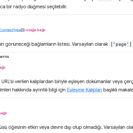
ca bir radyo düğmesi seçilebilir.
ContextType
[]]
isteğe bağlı
n görüneceği bağlamların listesi. Varsayılan olarak
['page']
terns
ağlı
URL'si verilen kalıplardan biriyle eşleşen dokümanlar veya çerçe
çimleri hakkında ayrıntılı bilgi için
Eşleşme Kalıpları
başlıklı makale
bağlı
ü öğesinin etkin veya devre dışı olup olmadığı. Varsayılan ol