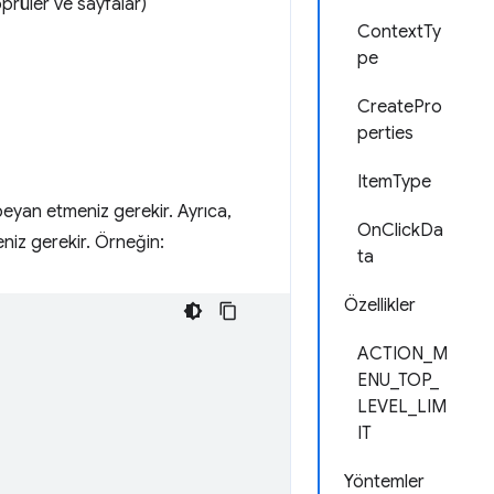
öprüler ve sayfalar)
ContextTy
pe
CreatePro
perties
ItemType
beyan etmeniz gerekir. Ayrıca,
OnClickDa
niz gerekir. Örneğin:
ta
Özellikler
ACTION_M
ENU_TOP_
LEVEL_LIM
IT
Yöntemler