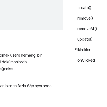
create()
remove()
removeAll()
update()
Etkinlikler
 olmak üzere herhangi bir
onClicked
gi dokümanlarda
ağırırken
dan birden fazla öğe aynı anda
.