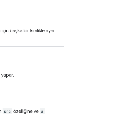
için başka bir kimlikle aynı
 yapar.
in
src
özelliğine ve
a