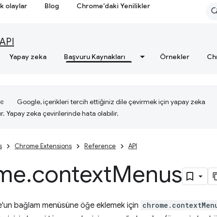
k olaylar
Blog
Chrome'daki Yenilikler
API
Yapay zeka
Başvuru Kaynakları
Örnekler
Ch
Google, içerikleri tercih ettiğiniz dile çevirmek için yapay zeka
ır. Yapay zeka çevirilerinde hata olabilir.
s
Chrome Extensions
Reference
API
me
.
context
Menus
'un bağlam menüsüne öğe eklemek için
chrome.contextMen