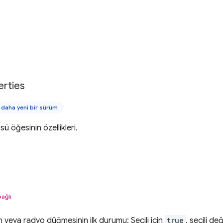
erties
daha yeni bir sürüm
sü öğesinin özellikleri.
bağlı
veya radyo düğmesinin ilk durumu: Seçili için
true
, seçili değ