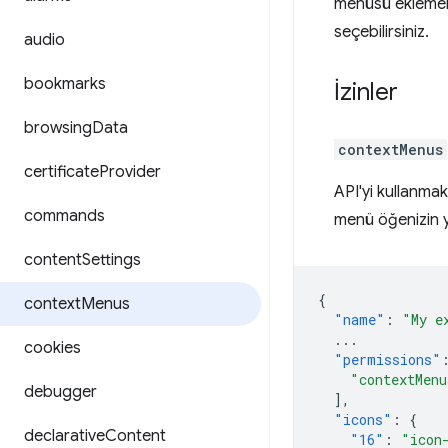
menüsü eklemeler
seçebilirsiniz.
audio
bookmarks
İzinler
browsing
Data
contextMenus
certificate
Provider
API'yi kullanma
commands
menü öğenizin y
content
Settings
{
context
Menus
"name"
:
"My e
...
cookies
"permissions"
"contextMenu
debugger
],
"icons"
:
{
declarative
Content
"16"
:
"icon