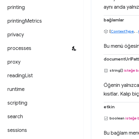
aynı anda yalnız
printing
bağlamlar
printing
Metrics
[
ContextType
, ...
privacy
Bu menü öğesini
processes
documentUrlPat
proxy
string[]
isteğe b
reading
List
Öğenin yalnızca 
runtime
kısıtlar. Kalıp bi
scripting
etkin
search
boolean
isteğe 
sessions
Bu bağlam menüs