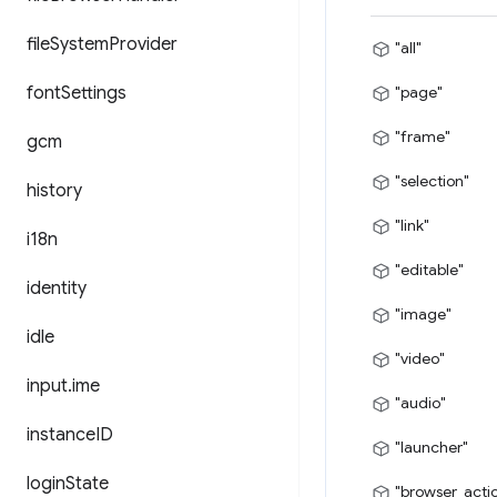
file
System
Provider
"all"
font
Settings
"page"
"frame"
gcm
"selection"
history
"link"
i18n
"editable"
identity
"image"
idle
"video"
input
.
ime
"audio"
instance
ID
"launcher"
login
State
"browser_acti