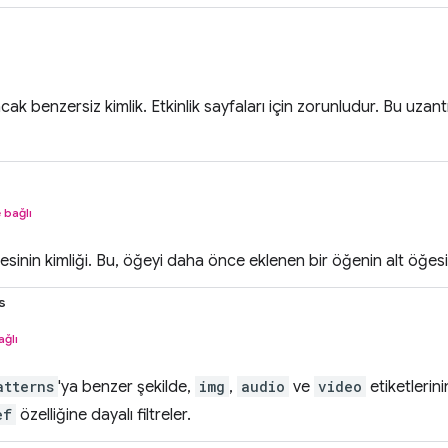
k benzersiz kimlik. Etkinlik sayfaları için zorunludur. Bu uzantı 
 bağlı
sinin kimliği. Bu, öğeyi daha önce eklenen bir öğenin alt öğesi
s
ağlı
atterns
'ya benzer şekilde,
img
,
audio
ve
video
etiketlerin
ef
özelliğine dayalı filtreler.