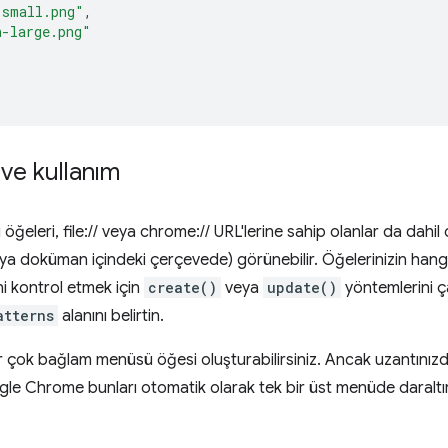
-small.png"
,
n-large.png"
ve kullanım
eleri, file:// veya chrome:// URL'lerine sahip olanlar da dahil
a doküman içindeki çerçevede) görünebilir. Öğelerinizin han
i kontrol etmek için
create()
veya
update()
yöntemlerini ç
atterns
alanını belirtin.
ar çok bağlam menüsü öğesi oluşturabilirsiniz. Ancak uzantınız
e Chrome bunları otomatik olarak tek bir üst menüde daraltır