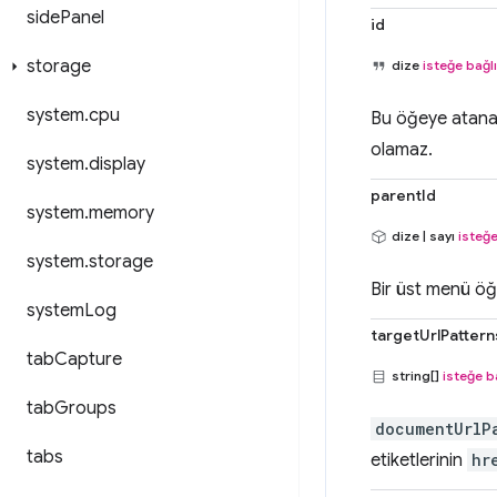
side
Panel
id
storage
dize
isteğe bağlı
system
.
cpu
Bu öğeye atanaca
olamaz.
system
.
display
parentId
system
.
memory
dize | sayı
isteğe
system
.
storage
Bir üst menü öğe
system
Log
targetUrlPattern
tab
Capture
string[]
isteğe b
tab
Groups
documentUrlP
tabs
etiketlerinin
hr