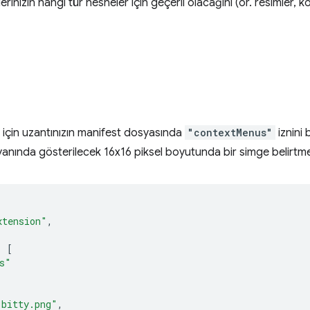
inizin hangi tür nesneler için geçerli olacağını (ör. resimler, k
k için uzantınızın manifest dosyasında
"contextMenus"
iznini 
anında gösterilecek 16x16 piksel boyutunda bir simge belirtme
xtension"
,
:
[
s"
-bitty.png"
,