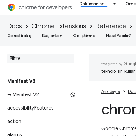
Dokümanlar
Örne
Docs
Chrome Extensions
Reference
Genel bakış
Başlarken
Geliştirme
Nasıl Yapılır?
teknolojisini kullan
Manifest V3
Ana Sayfa
Doc
➡ Manifest V2
chro
accessibility
Features
action
Google Chrome
alarms