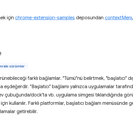
ek için
chrome-extension-samples
deposundan
contextMenu
e
nraki sürümler
ünebileceği farklı bağlamlar. "Tümü"nü belirtmek, "başlatıcı" d
eşdeğerdir. "Başlatıcı" bağlamı yalnızca uygulamalar tarafınd
rev çubuğunda/dock'ta vb. uygulama simgesi tıklandığında 
için kullanılır. Farklı platformlar, başlatıcı bağlam menüsünde
amalar getirebilir.