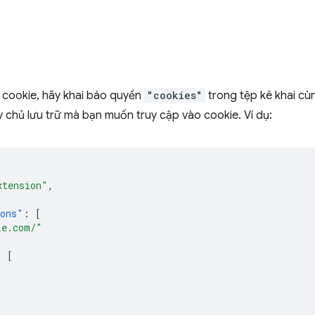
 cookie, hãy khai báo quyền
"cookies"
trong tệp kê khai cù
chủ lưu trữ mà bạn muốn truy cập vào cookie. Ví dụ:
xtension"
,
ions"
:
[
le.com/"
:
[