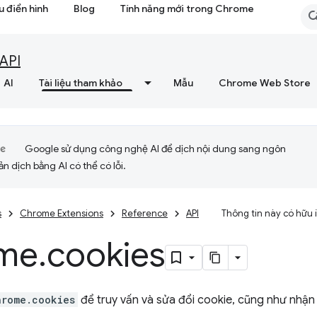
 điển hình
Blog
Tính năng mới trong Chrome
API
AI
Tài liệu tham khảo
Mẫu
Chrome Web Store
Google sử dụng công nghệ AI để dịch nội dung sang ngôn
ản dịch bằng AI có thể có lỗi.
s
Chrome Extensions
Reference
API
Thông tin này có hữu
me
.
cookies
hrome.cookies
để truy vấn và sửa đổi cookie, cũng như nhận 