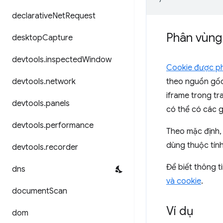
declarative
Net
Request
Phân vùng
desktop
Capture
devtools
.
inspected
Window
Cookie được p
devtools
.
network
theo nguồn gốc
iframe trong t
devtools
.
panels
có thể có các g
devtools
.
performance
Theo mặc định,
dùng thuộc tín
devtools
.
recorder
Để biết thông t
dns
và cookie
.
document
Scan
Ví dụ
dom