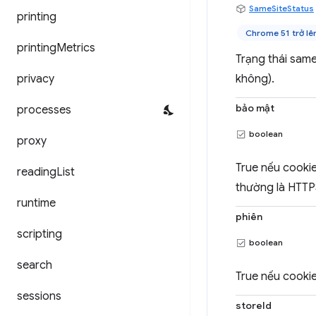
SameSiteStatus
printing
Chrome 51 trở lê
printing
Metrics
Trạng thái same
privacy
không).
bảo mật
processes
boolean
proxy
True nếu cookie
reading
List
thường là HTTP
runtime
phiên
scripting
boolean
search
True nếu cookie 
sessions
storeId