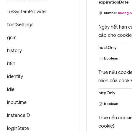
expirationDate
file
System
Provider
number
không b
font
Settings
Ngày hết hạn c
cấp cho cookie
gcm
hostOnly
history
boolean
i18n
True nếu cookie
identity
miền của cookie
idle
httpOnly
input
.
ime
boolean
instance
ID
True nếu cookie
cookie).
login
State