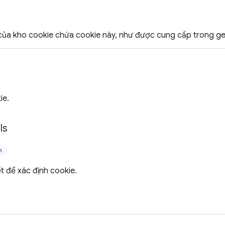
ủa kho cookie chứa cookie này, như được cung cấp trong get
ie.
ls
n
ết để xác định cookie.