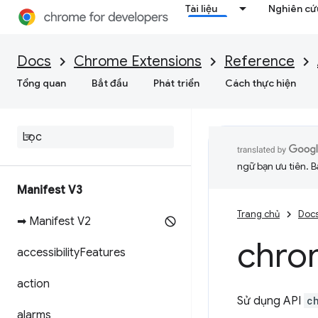
Tài liệu
Nghiên cứu
Docs
Chrome Extensions
Reference
Tổng quan
Bắt đầu
Phát triển
Cách thực hiện
ngữ bạn ưu tiên. B
Manifest V3
Trang chủ
Doc
➡ Manifest V2
chro
accessibility
Features
action
Sử dụng API
c
alarms