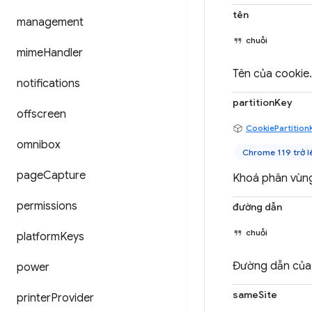
tên
management
chuỗi
mime
Handler
Tên của cookie.
notifications
partitionKey
offscreen
CookiePartition
omnibox
Chrome 119 trở l
page
Capture
Khoá phân vùng
permissions
đường dẫn
chuỗi
platform
Keys
Đường dẫn của 
power
sameSite
printer
Provider