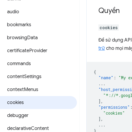
Quyền
audio
bookmarks
cookies
browsing
Data
Để sử dụng API
trữ
cho mọi máy 
certificate
Provider
commands
{
content
Settings
"name"
:
"My e
...
context
Menus
"host_permiss
"*://*.goog
],
cookies
"permissions"
"cookies"
debugger
],
...
declarative
Content
}