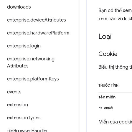
downloads
Bạn có thể xem
xem các ví dụ 
enterprise
.
device
Attributes
enterprise
.
hardware
Platform
Loại
enterprise
.
login
Cookie
enterprise
.
networking
Attributes
Biểu thị thông 
enterprise
.
platform
Keys
THUỘC TÍNH
events
tên miền
extension
chuỗi
extension
Types
Miền của cookie
file
Browser
Handler