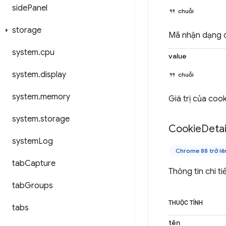
side
Panel
chuỗi
storage
Mã nhận dạng c
system
.
cpu
value
system
.
display
chuỗi
system
.
memory
Giá trị của cook
system
.
storage
Cookie
Detai
system
Log
Chrome 88 trở lê
tab
Capture
Thông tin chi ti
tab
Groups
THUỘC TÍNH
tabs
tên