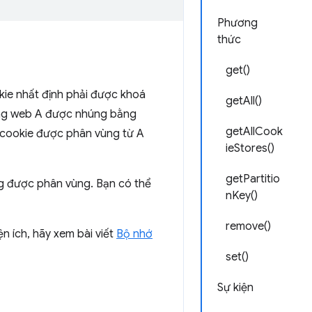
Phương
thức
get()
ie nhất định phải được khoá
getAll()
rang web A được nhúng bằng
getAllCook
 cookie được phân vùng từ A
ieStores()
getPartitio
g được phân vùng. Bạn có thể
nKey()
remove()
ện ích, hãy xem bài viết
Bộ nhớ
set()
Sự kiện