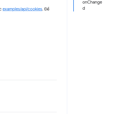
onChange
d
ục
examples/api/cookies
. Để