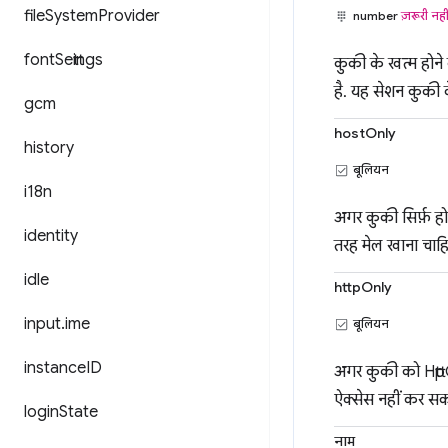
file
System
Provider
number
ज़रूरी नही
font
Settings
कुकी के खत्म होने
है. यह सेशन कुकी क
gcm
hostOnly
history
बूलियन
i18n
अगर कुकी सिर्फ़ हो
identity
तरह मेल खाना चाह
idle
httpOnly
input
.
ime
बूलियन
instance
ID
अगर कुकी को HttpOn
ऐक्सेस नहीं कर सकत
login
State
नाम