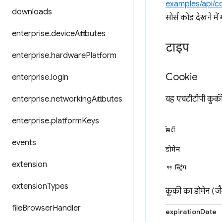
examples/api/c
downloads
सोर्स कोड देखने मे
enterprise
.
device
Attributes
टाइप
enterprise
.
hardware
Platform
Cookie
enterprise
.
login
enterprise
.
networking
Attributes
यह एचटीटीपी कुकी क
enterprise
.
platform
Keys
प्रॉपर्टी
events
डोमेन
extension
स्ट्रिंग
extension
Types
कुकी का डोमेन (
file
Browser
Handler
expirationDate