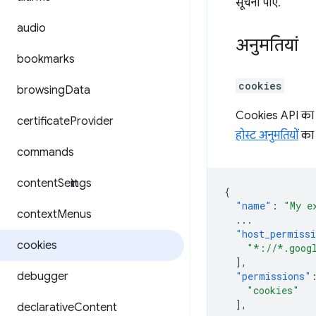
सूचना पाएं.
audio
अनुमतियां
bookmarks
cookies
browsing
Data
Cookies API का इस
certificate
Provider
होस्ट अनुमतियों
का 
commands
content
Settings
{
"name"
:
"My e
context
Menus
...
"host_permiss
cookies
"*://*.goog
],
debugger
"permissions"
"cookies"
],
declarative
Content