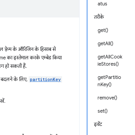
atus
तरीके
get()
getAll()
फ़्रेम के ऑरिजिन के हिसाब से
getAllCook
me का इस्तेमाल करके एम्बेड किया
ieStores()
ग हो सकती हैं.
getPartitio
ो बदलने के लिए,
partitionKey
nKey()
remove()
खें.
set()
इवेंट