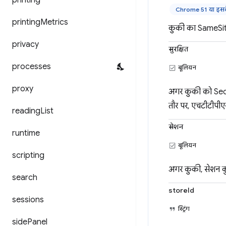
printing
Chrome 51 या इसके
printing
Metrics
कुकी का SameSite 
privacy
सुरक्षित
processes
बूलियन
proxy
अगर कुकी को Secur
तौर पर, एचटीटीपी
reading
List
सेशन
runtime
बूलियन
scripting
अगर कुकी, सेशन कुक
search
storeId
sessions
स्ट्रिंग
side
Panel