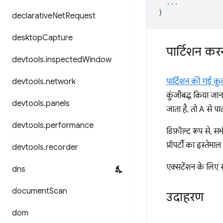
...
}
declarative
Net
Request
desktop
Capture
पार्टिशन कर
devtools
.
inspected
Window
devtools
.
network
पार्टिशन की गई कु
कुंजीबद्ध किया ज
devtools
.
panels
जाता है, तो A से 
devtools
.
performance
डिफ़ॉल्ट रूप से, 
प्रॉपर्टी का इस्तेम
devtools
.
recorder
एक्सटेंशन के लिए स्
dns
document
Scan
उदाहरण
dom