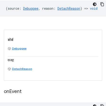
(
source
:
Debuggee
,
reason
:
DetachReason
) =>
void
सोर्स
Debuggee
वजह
DetachReason
on
Event