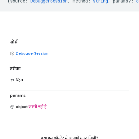
(
source
:
DebuggerSession
,
method
:
string
,
params?
:
o
सोर्स
DebuggerSession
तरीका
स्ट्रिंग
params
object
ज़रूरी नहीं है
क्या इस कॉन्टेंट से आपको मदद मिली?