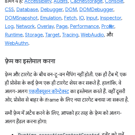
डोमेन ये हैं:
Accessibility
,
Audits
,
CacheStorage
,
Console
,
CSS
,
Database
,
Debugger
,
DOM
,
DOMDebugger
,
DOMSnapshot
,
Emulation
,
Fetch
,
IO
,
Input
,
Inspector
,
Log
,
Network
,
Overlay
,
Page
,
Performance
,
Profiler
,
Runtime
,
Storage
,
Target
,
Tracing
,
WebAudio
, और
WebAuthn
.
फ़्रेम का इस्तेमाल करना
फ़्रेम और टारगेट के बीच वन-टू-वन मैपिंग नहीं होती. एक ही टैब में, एक
ही प्रोसेस के कई फ़्रेम एक ही टारगेट शेयर कर सकते हैं. हालांकि, वे
अलग-अलग
एक्ज़ीक्यूशन कॉन्टेक्स्ट
का इस्तेमाल करते हैं. वहीं दूसरी
ओर, प्रोसेस से बाहर के iframe के लिए नया टारगेट बनाया जा सकता है.
सभी फ़्रेम में अटैच करने के लिए, आपको हर तरह के फ़्रेम को अलग-
अलग हैंडल करना होगा:
Runtime.executionContextCreated