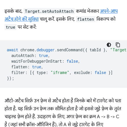
इसके बाद,
Target.setAutoAttach
कमांड भेजकर
अपने-आप
अटैच होने की सुविधा
चालू करें. इसके लिए,
flatten
विकल्प को
true
पर सेट करें:
await
chrome
.
debugger
.
sendCommand
({
tabId
},
"Target
autoAttach
:
true
,
waitForDebuggerOnStart
:
false
,
flatten
:
true
,
filter
:
[{
type
:
"iframe"
,
exclude
:
false
}]
});
ऑटो-अटैच सिर्फ़ उन फ़्रेम से अटैच होता है जिनके बारे में टारगेट को पता
होता है. यह सिर्फ़ उन फ़्रेम तक सीमित होता है जो इससे जुड़े फ़्रेम के तुरंत
चाइल्ड फ़्रेम होते हैं. उदाहरण के लिए, अगर फ़्रेम का क्रम A -> B -> C
है (जहां सभी क्रॉस-ऑरिजिन हैं), तो A से जुड़े टारगेट के लिए