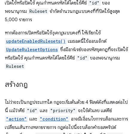
เปิดใช้หรือปิดใช้ คุณกำหนดรหัสได้โดยใช้คีย์
"id"
ของ
พจนานุกรม
Ruleset
จำกัดจำนวนกฎแบบคงที่ที่ปิดใช้สูงสุด
5,000 รายการ
หากต้องการเปิดหรือปิดใช้
ชุดกฎ
แบบคงที่ ให้เรียกใช้
updateEnabledRulesets()
เมธอดนี้ใช้ออบเจ็กต์
UpdateRulesetOptions
ซึ่งมีอาร์เรย์ของรหัสชุดกฎที่จะเปิดใช้
หรือปิดใช้ คุณกำหนดรหัสได้โดยใช้คีย์
"id"
ของพจนานุกรม
Ruleset
สร้างกฎ
ไม่ว่าจะเป็นกฎประเภทใด กฎจะเริ่มต้นด้วย 4 ฟิลด์ดังที่แสดงต่อไป
นี้ แม้ว่าคีย์
"id"
และ
"priority"
จะใช้ตัวเลข แต่คีย์
"action"
และ
"condition"
อาจมีเงื่อนไขการบล็อกและการ
เปลี่ยนเส้นทางหลายรายการ กฎต่อไปนี้จะบล็อกคำขอสคริปต์