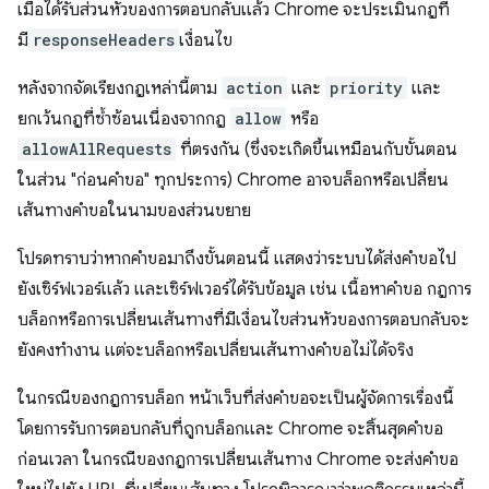
เมื่อได้รับส่วนหัวของการตอบกลับแล้ว Chrome จะประเมินกฎที่
มี
responseHeaders
เงื่อนไข
หลังจากจัดเรียงกฎเหล่านี้ตาม
action
และ
priority
และ
ยกเว้นกฎที่ซ้ำซ้อนเนื่องจากกฎ
allow
หรือ
allowAllRequests
ที่ตรงกัน (ซึ่งจะเกิดขึ้นเหมือนกับขั้นตอน
ในส่วน "ก่อนคำขอ" ทุกประการ) Chrome อาจบล็อกหรือเปลี่ยน
เส้นทางคำขอในนามของส่วนขยาย
โปรดทราบว่าหากคำขอมาถึงขั้นตอนนี้ แสดงว่าระบบได้ส่งคำขอไป
ยังเซิร์ฟเวอร์แล้ว และเซิร์ฟเวอร์ได้รับข้อมูล เช่น เนื้อหาคำขอ กฎการ
บล็อกหรือการเปลี่ยนเส้นทางที่มีเงื่อนไขส่วนหัวของการตอบกลับจะ
ยังคงทำงาน แต่จะบล็อกหรือเปลี่ยนเส้นทางคำขอไม่ได้จริง
ในกรณีของกฎการบล็อก หน้าเว็บที่ส่งคำขอจะเป็นผู้จัดการเรื่องนี้
โดยการรับการตอบกลับที่ถูกบล็อกและ Chrome จะสิ้นสุดคำขอ
ก่อนเวลา ในกรณีของกฎการเปลี่ยนเส้นทาง Chrome จะส่งคำขอ