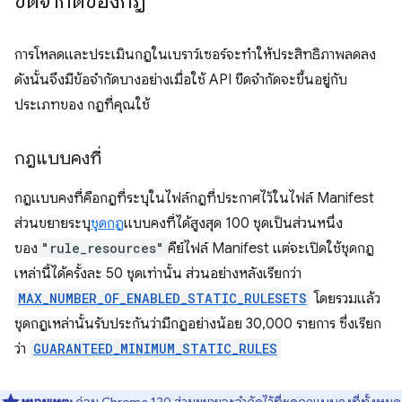
ขีดจํากัดของกฎ
การโหลดและประเมินกฎในเบราว์เซอร์จะทำให้ประสิทธิภาพลดลง
ดังนั้นจึงมีข้อจำกัดบางอย่างเมื่อใช้ API ขีดจำกัดจะขึ้นอยู่กับ
ประเภทของ กฎที่คุณใช้
กฎแบบคงที่
กฎแบบคงที่คือกฎที่ระบุในไฟล์กฎที่ประกาศไว้ในไฟล์ Manifest
ส่วนขยายระบุ
ชุดกฎ
แบบคงที่ได้สูงสุด 100 ชุดเป็นส่วนหนึ่ง
ของ
"rule_resources"
คีย์ไฟล์ Manifest แต่จะเปิดใช้ชุดกฎ
เหล่านี้ได้ครั้งละ 50 ชุดเท่านั้น ส่วนอย่างหลังเรียกว่า
MAX_NUMBER_OF_ENABLED_STATIC_RULESETS
โดยรวมแล้ว
ชุดกฎเหล่านั้นรับประกันว่ามีกฎอย่างน้อย 30,000 รายการ ซึ่งเรียก
ว่า
GUARANTEED_MINIMUM_STATIC_RULES