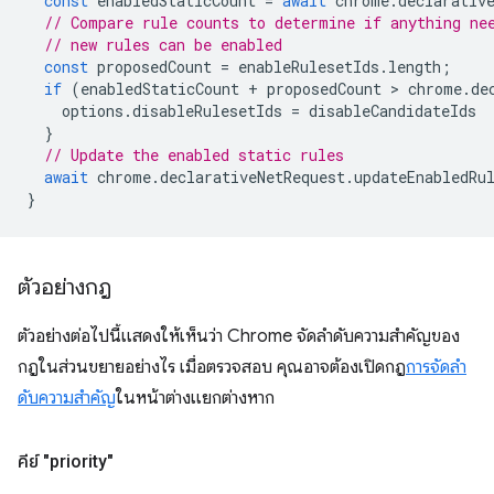
const
enabledStaticCount
=
await
chrome
.
declarativ
// Compare rule counts to determine if anything ne
// new rules can be enabled
const
proposedCount
=
enableRulesetIds
.
length
;
if
(
enabledStaticCount
+
proposedCount
 > 
chrome
.
de
options
.
disableRulesetIds
=
disableCandidateIds
}
// Update the enabled static rules
await
chrome
.
declarativeNetRequest
.
updateEnabledRu
}
ตัวอย่างกฎ
ตัวอย่างต่อไปนี้แสดงให้เห็นว่า Chrome จัดลำดับความสำคัญของ
กฎในส่วนขยายอย่างไร เมื่อตรวจสอบ คุณอาจต้องเปิดกฎ
การจัดลํา
ดับความสําคัญ
ในหน้าต่างแยกต่างหาก
คีย์ "priority"