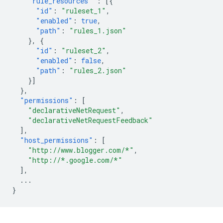
"rule_resources"
:
[{
"id"
:
"ruleset_1"
,
"enabled"
:
true
,
"path"
:
"rules_1.json"
},
{
"id"
:
"ruleset_2"
,
"enabled"
:
false
,
"path"
:
"rules_2.json"
}]
},
"permissions"
:
[
"declarativeNetRequest"
,
"declarativeNetRequestFeedback"
],
"host_permissions"
:
[
"http://www.blogger.com/*"
,
"http://*.google.com/*"
],
...
}