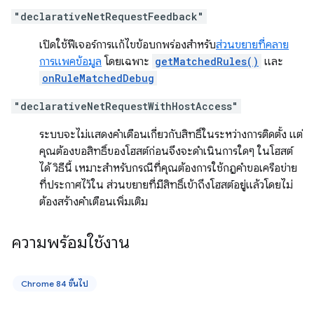
"declarativeNetRequestFeedback"
เปิดใช้ฟีเจอร์การแก้ไขข้อบกพร่องสำหรับ
ส่วนขยายที่คลาย
การแพคข้อมูล
โดยเฉพาะ
getMatchedRules()
และ
onRuleMatchedDebug
"declarativeNetRequestWithHostAccess"
ระบบจะไม่แสดงคำเตือนเกี่ยวกับสิทธิ์ในระหว่างการติดตั้ง แต่
คุณต้องขอสิทธิ์ของโฮสต์ก่อนจึงจะดำเนินการใดๆ ในโฮสต์
ได้ วิธีนี้ เหมาะสำหรับกรณีที่คุณต้องการใช้กฎคำขอเครือข่าย
ที่ประกาศไว้ใน ส่วนขยายที่มีสิทธิ์เข้าถึงโฮสต์อยู่แล้วโดยไม่
ต้องสร้างคำเตือนเพิ่มเติม
ความพร้อมใช้งาน
Chrome 84 ขึ้นไป