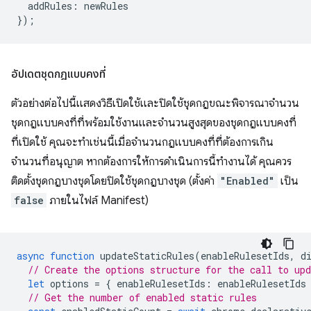
addRules
:
newRules
});
อัปเดตชุดกฎแบบคงที่
ตัวอย่างต่อไปนี้แสดงวิธีเปิดใช้และปิดใช้ชุดกฎขณะพิจารณาจำนวน
ชุดกฎแบบคงที่ที่พร้อมใช้งานและจำนวนสูงสุดของชุดกฎแบบคงที่
ที่เปิดใช้ คุณจะทำเช่นนี้เมื่อจำนวนกฎแบบคงที่ที่ต้องการเกิน
จำนวนที่อนุญาต หากต้องการให้การดำเนินการนี้ทำงานได้ คุณควร
ติดตั้งชุดกฎบางชุดโดยปิดใช้ชุดกฎบางชุด (ตั้งค่า
"Enabled"
เป็น
false
ภายในไฟล์ Manifest)
async
function
updateStaticRules
(
enableRulesetIds
,
d
// Create the options structure for the call to up
let
options
=
{
enableRulesetIds
:
enableRulesetIds
// Get the number of enabled static rules