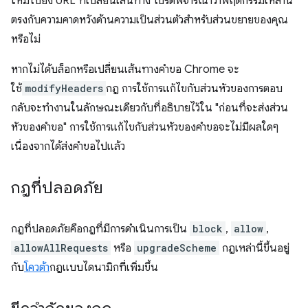
ใหม่ไปยัง URL ที่เปลี่ยนเส้นทาง โปรดพิจารณาว่าพฤติกรรมเหล่านี้
ตรงกับความคาดหวังด้านความเป็นส่วนตัวสำหรับส่วนขยายของคุณ
หรือไม่
หากไม่ได้บล็อกหรือเปลี่ยนเส้นทางคำขอ Chrome จะ
ใช้
modifyHeaders
กฎ การใช้การแก้ไขกับส่วนหัวของการตอบ
กลับจะทำงานในลักษณะเดียวกับที่อธิบายไว้ใน "ก่อนที่จะส่งส่วน
หัวของคำขอ" การใช้การแก้ไขกับส่วนหัวของคำขอจะไม่มีผลใดๆ
เนื่องจากได้ส่งคำขอไปแล้ว
กฎที่ปลอดภัย
กฎที่ปลอดภัยคือกฎที่มีการดำเนินการเป็น
block
,
allow
,
allowAllRequests
หรือ
upgradeScheme
กฎเหล่านี้ขึ้นอยู่
กับ
โควต้า
กฎแบบไดนามิกที่เพิ่มขึ้น