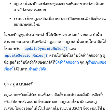
กฎแบบไดนามิกจะยังคงอยู่ตลอดเซสชันของเบราว์เซอร์และ
การอัปเกรดส่วนขยาย
ระบบจะล้างกฎเซสชันเมื่อเบราว์เซอร์ปิดลงและเมื่อติดตั้งส่วน
ขยายเวอร์ชันใหม่
โดยจะมีกฎชุดประเภทเหล่านี้ได้เพียงประเภทละ 1 รายการเท่านั้น
ส่วนขยายสามารถเพิ่มหรือนำกฎออกจากกฎเหล่านั้นแบบไดนามิกได้
โดยการเรียก
updateDynamicRules()
และ
updateSessionRules()
ตราบใดที่ยังไม่เกินขีดจำกัดของกฎ ดู
ข้อมูลเกี่ยวกับขีดจํากัดของกฎได้ที่
ขีดจํากัดของกฎ
คุณดู
ตัวอย่างของ
เรื่องนี้
ได้ในส่วน
ตัวอย่างโค้ด
ชุดกฎแบบคงที่
กฎแบบคงที่จะได้รับการแพ็กเกจ ติดตั้ง และอัปเดตเมื่อมีการติดตั้ง
หรืออัปเกรดส่วนขยาย ซึ่งแตกต่างจากกฎแบบไดนามิกและกฎ
เซสชัน โดยจะจัดเก็บไว้ในไฟล์กฎในรูปแบบ JSON ซึ่งจะระบุไว้ใน