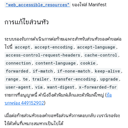
"web_accessible_resources"
ของไฟล์ Manifest
การแก้ไขส่วนหัว
ระบบรองรับการดำเนินการต่อท้ายเฉพาะสำหรับส่วนหัวของคำขอต่อ
ไปนี้
accept
,
accept-encoding
,
accept-language
,
access-control-request-headers
,
cache-control
,
connection
,
content-language
,
cookie
,
forwarded
,
if-match
,
if-none-match
,
keep-alive
,
range
,
te
,
trailer
,
transfer-encoding
,
upgrade
,
user-agent
,
via
,
want-digest
,
x-forwarded-for
รายการที่อนุญาตนี้ คำนึงถึงตัวพิมพ์เล็กและตัวพิมพ์ใหญ่ (
ข้อ
บกพร่อง 449152902
)
เมื่อต่อท้ายส่วนหัวของคำขอหรือส่วนหัวการตอบกลับ เบราว์เซอร์จะ
ใช้ตัวคั่นที่เหมาะสมหากเป็นไปได้