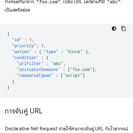
ทั้งหมดที่มาจาก
"foo.com"
ไปยัง URL ใดก็ตามที่มี
"abc"
เป็นสตริงย่อย
{
"id"
:
1
,
"priority"
:
1
,
"action"
:
{
"type"
:
"block"
},
"condition"
:
{
"urlFilter"
:
"abc"
,
"initiatorDomains"
:
[
"foo.com"
],
"resourceTypes"
:
[
"script"
]
}
}
การจับคู่ URL
Declarative Net Request ช่วยให้สามารถจับคู่ URL กับไวยากรณ์