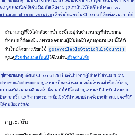
หมายเหตุ:
ก่อน Chrome 120 ส่วนขยายจะจำกัดไว้ที่ชุดกฎแบบคงที่ทั้งหมด
50 ชุด และเปิดใช้ได้พร้อมกันเพียง 10 ชุดเท่านั้น ใช้ฟิลด์ไฟล์ Manifest
เพื่อจำกัดเวอร์ชัน Chrome ที่ติดตั้งส่วนขยายได้
minimum_chrome_version
จำนวนกฎที่ใช้ได้หลังจากนั้นจะขึ้นอยู่กับจำนวนกฎที่ส่วนขยาย
ทั้งหมดที่ติดตั้งในเบราว์เซอร์ของผู้ใช้เปิดใช้ คุณดูหมายเลขนี้ได้ที่
รันไทม์โดยการเรียกใช้
getAvailableStaticRuleCount()
คุณดู
ตัวอย่างของเรื่องนี้
ได้ในส่วน
ตัวอย่างโค้ด
หมายเหตุ:
ตั้งแต่ Chrome 128 เป็นต้นไป หากผู้ใช้ปิดใช้ส่วนขยายผ่าน
chrome://extensions กฎแบบคงที่ของส่วนขยายจะไม่นับรวมในขีดจำกัดกฎ
แบบคงที่ส่วนกลางอีกต่อไป ซึ่งอาจทำให้มีโควต้ากฎแบบคงที่สำหรับส่วนขยาย
อื่นๆ มากขึ้น แต่ก็หมายความว่าเมื่อเปิดใช้ส่วนขยายอีกครั้ง อาจมีกฎแบบคงที่ให้
ใช้งานน้อยกว่าเดิม
กฎเซสชัน