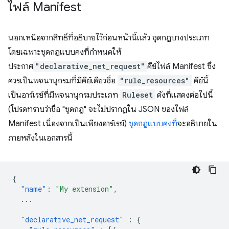
ไฟล์ Manifest
นอกเหนือจากสิทธิ์ที่อธิบายไว้ก่อนหน้านี้แล้ว ชุดกฎบางประเภท
โดยเฉพาะชุดกฎแบบคงที่กำหนดให้
ประกาศ
"declarative_net_request"
คีย์ไฟล์ Manifest ซึ่ง
ควรเป็นพจนานุกรมที่มีคีย์เดียวชื่อ
"rule_resources"
คีย์นี้
เป็นอาร์เรย์ที่มีพจนานุกรมประเภท
Ruleset
ดังที่แสดงต่อไปนี้
(โปรดทราบว่าชื่อ "ชุดกฎ" จะไม่ปรากฏใน JSON ของไฟล์
Manifest เนื่องจากเป็นเพียงอาร์เรย์)
ชุดกฎแบบคงที่
จะอธิบายใน
ภายหลังในเอกสารนี้
{
"name"
:
"My extension"
,
...
"declarative_net_request"
:
{