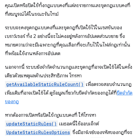
คุณเปิดหรือปิดใช้ทั้งกฎแบบคงที่แต่ละรายการและชุดกฎแบบคงที่
ที่สมบูรณ์ได้ในขณะรันไทม์
ระบบจะคงชุดกฎแบบคงที่และชุดกฎที่เปิดใช้ไว้ในเซสชันของ
เบราว์เซอร์ ทั้ง 2 อย่างนี้จะไม่คงอยู่หลังการอัปเดตส่วนขยาย ซึ่ง
หมายความว่าจะมีเฉพาะกฎที่คุณเลือกที่จะเก็บไว้ในไฟล์กฎเท่านั้น
ที่พร้อมใช้งานหลังการอัปเดต
นอกจากนี้ ระบบยังจำกัดจำนวนกฎและชุดกฎที่อาจเปิดใช้ได้ในครั้ง
เดียวด้วยเหตุผลด้านประสิทธิภาพ โทรหา
getAvailableStaticRuleCount()
เพื่อตรวจสอบจำนวนกฎ
เพิ่มเติมที่อาจเปิดใช้ได้ ดูข้อมูลเกี่ยวกับขีดจํากัดของกฎได้ที่
ขีดจํากัด
ของกฎ
หากต้องการเปิดหรือปิดใช้
กฎ
แบบคงที่ ให้โทรหา
updateStaticRules()
เมธอดนี้ใช้ออบเจ็กต์
UpdateStaticRulesOptions
ซึ่งมีอาร์เรย์ของรหัสของกฎที่จะ