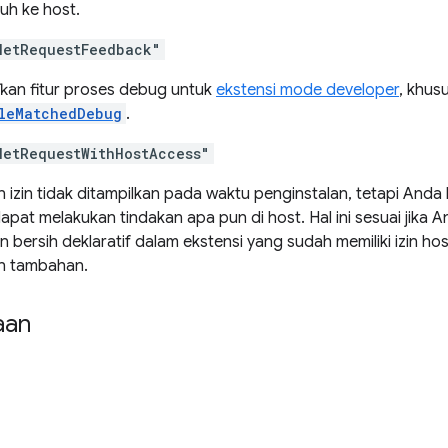
uh ke host.
NetRequestFeedback"
kan fitur proses debug untuk
ekstensi mode developer
, khus
leMatchedDebug
.
NetRequestWithHostAccess"
 izin tidak ditampilkan pada waktu penginstalan, tetapi Anda 
apat melakukan tindakan apa pun di host. Hal ini sesuai jika
n bersih deklaratif dalam ekstensi yang sudah memiliki izin h
n tambahan.
aan