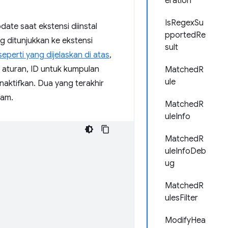
eration
IsRegexSu
pdate saat ekstensi diinstal
pportedRe
g ditunjukkan ke ekstensi
sult
seperti yang dijelaskan di atas
,
ile aturan, ID untuk kumpulan
MatchedR
ule
naktifkan. Dua yang terakhir
ram.
MatchedR
uleInfo
MatchedR
uleInfoDeb
ug
MatchedR
ulesFilter
ModifyHea