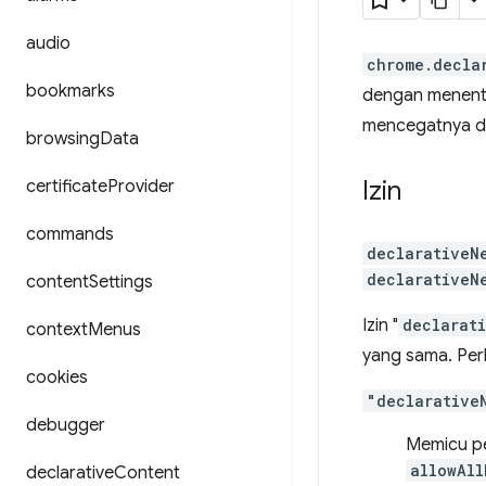
audio
chrome.decla
bookmarks
dengan menentu
mencegatnya da
browsing
Data
Izin
certificate
Provider
commands
declarativeN
declarativeN
content
Settings
Izin "
declarat
context
Menus
yang sama. Perb
cookies
"declarative
debugger
Memicu pe
allowAll
declarative
Content