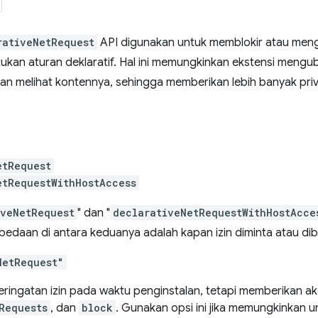
rativeNetRequest
API digunakan untuk memblokir atau meng
kan aturan deklaratif. Hal ini memungkinkan ekstensi mengu
n melihat kontennya, sehingga memberikan lebih banyak priv
etRequest
etRequestWithHostAccess
iveNetRequest
" dan "
declarativeNetRequestWithHostAcce
edaan di antara keduanya adalah kapan izin diminta atau dib
NetRequest"
ringatan izin pada waktu penginstalan, tetapi memberikan aks
Requests
, dan
block
. Gunakan opsi ini jika memungkinkan 