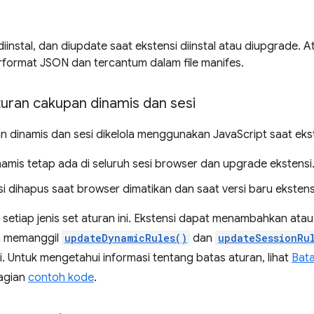
iinstal, dan diupdate saat ekstensi diinstal atau diupgrade. At
rformat JSON dan tercantum dalam file manifes.
uran cakupan dinamis dan sesi
n dinamis dan sesi dikelola menggunakan JavaScript saat eks
namis tetap ada di seluruh sesi browser dan upgrade ekstensi
i dihapus saat browser dimatikan dan saat versi baru ekstensi 
 setiap jenis set aturan ini. Ekstensi dapat menambahkan at
n memanggil
updateDynamicRules()
dan
updateSessionRu
i. Untuk mengetahui informasi tentang batas aturan, lihat
Bata
agian
contoh kode
.