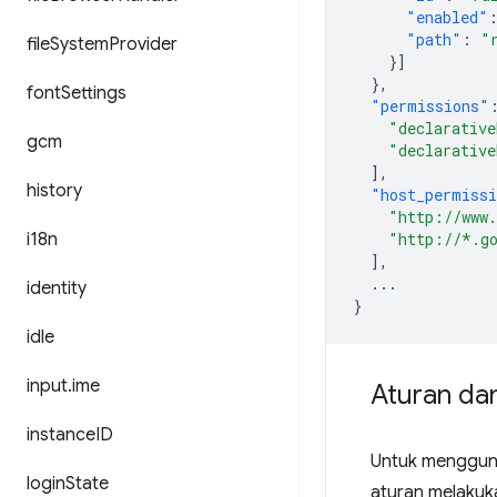
"enabled"
"path"
:
"
file
System
Provider
}]
},
font
Settings
"permissions"
"declarative
gcm
"declarative
],
history
"host_permiss
"http://www
i18n
"http://*.g
],
...
identity
}
idle
input
.
ime
Aturan dan
instance
ID
Untuk menggunak
login
State
aturan melakuka