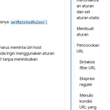
menonaktifk
an aturan
dan set
aturan statis
usnya
getMatchedRules()
Membuat
aturan
Pencocokan
harus meminta izin host
URL
 Anda ingin menggunakan aturan
ost tanpa menimbulkan
Sintaksis
filter URL
Ekspresi
reguler
Menulis
kondisi
URL yang