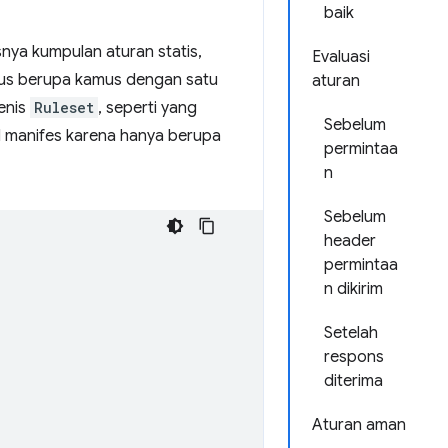
baik
snya kumpulan aturan statis,
Evaluasi
rus berupa kamus dengan satu
aturan
jenis
Ruleset
, seperti yang
Sebelum
ON manifes karena hanya berupa
permintaa
n
Sebelum
header
permintaa
n dikirim
Setelah
respons
diterima
Aturan aman