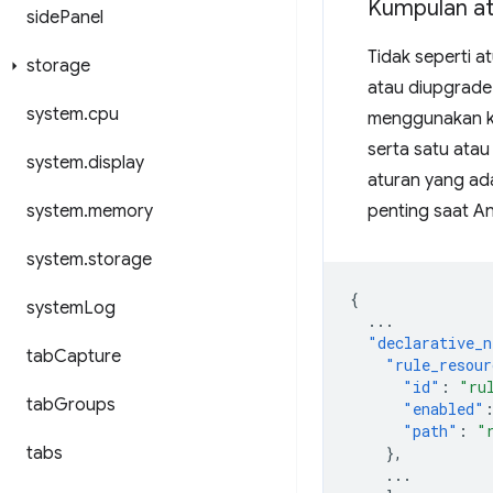
Kumpulan at
side
Panel
Tidak seperti at
storage
atau diupgrade.
system
.
cpu
menggunakan 
serta satu ata
system
.
display
aturan yang ada
system
.
memory
penting saat A
system
.
storage
{
system
Log
...
"declarative_n
tab
Capture
"rule_resour
"id"
:
"ru
tab
Groups
"enabled"
"path"
:
"
tabs
},
...