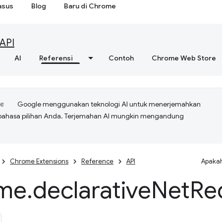
asus
Blog
Baru di Chrome
API
AI
Referensi
Contoh
Chrome Web Store
Google menggunakan teknologi AI untuk menerjemahkan
bahasa pilihan Anda. Terjemahan AI mungkin mengandung
Chrome Extensions
Reference
API
Apakah
me
.
declarative
Net
Re