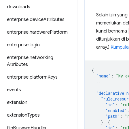
downloads
Selain izin yan
enterprise
.
device
Attributes
memerlukan dek
kunci bernama
enterprise
.
hardware
Platform
ditunjukkan di
enterprise
.
login
array.)
Kumpulan
enterprise
.
networking
Attributes
{
"name"
:
"My e
enterprise
.
platform
Keys
...
events
"declarative_n
"rule_resour
extension
"id"
:
"ru
"enabled"
extension
Types
"path"
:
"
},
{
file
Browser
Handler
"id"
:
"ru