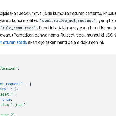
g dijelaskan sebelumnya, jenis kumpulan aturan tertentu, khusu
larasi kunci manifes
"declarative_net_request"
, yang ha
"rule_resources"
. Kunci ini adalah array yang berisi kamus 
 bawah. (Perhatikan bahwa nama 'Ruleset' tidak muncul di JS
 aturan statis
akan dijelaskan nanti dalam dokumen ini.
xtension"
,
et_request"
:
{
ces"
:
[{
leset_1"
,
:
true
,
rules_1.json"
leset_2"
,