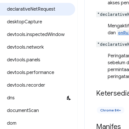
akses pen
declarative
Net
Request
"declarative
desktop
Capture
Mengaktif
dan
onRu
devtools
.
inspected
Window
"declarative
devtools
.
network
Peringatan
devtools
.
panels
sebelum d
permintaa
devtools
.
performance
peringata
devtools
.
recorder
Ketersedi
dns
document
Scan
Chrome 84+
dom
Manifes