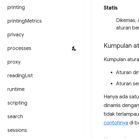
printing
Statis
Dikemas, d
printing
Metrics
aturan be
privacy
Kumpulan at
processes
Kumpulan atura
proxy
Aturan di
reading
List
Aturan ses
runtime
Hanya ada satu
scripting
dinamis denga
tidak terlampau
search
contohnya
di b
sessions