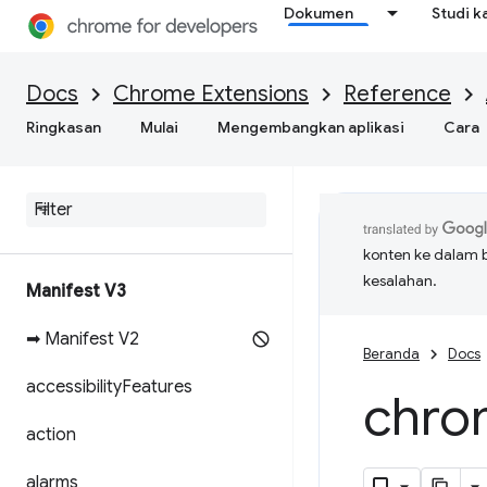
Dokumen
Studi k
Docs
Chrome Extensions
Reference
Ringkasan
Mulai
Mengembangkan aplikasi
Cara
konten ke dalam 
kesalahan.
Manifest V3
➡ Manifest V2
Beranda
Docs
accessibility
Features
chro
action
alarms