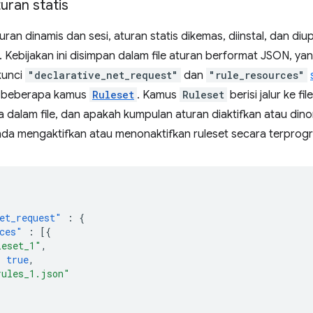
uran statis
uran dinamis dan sesi, aturan statis dikemas, diinstal, dan diu
 Kebijakan ini disimpan dalam file aturan berformat JSON, yan
kunci
"declarative_net_request"
dan
"rule_resources"
u beberapa kamus
Ruleset
. Kamus
Ruleset
berisi jalur ke f
 dalam file, dan apakah kumpulan aturan diaktifkan atau dino
nda mengaktifkan atau menonaktifkan ruleset secara terprog
et_request"
:
{
ces"
:
[{
leset_1"
,
:
true
,
rules_1.json"