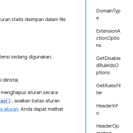
DomainTyp
e
uran statis disimpan dalam file
ExtensionA
ctionOptio
ns
tensi sedang digunakan.
GetDisable
dRuleIdsO
.
ptions
diinstal.
GetRulesFil
au menghapus aturan secara
ter
les()
, asalkan batas aturan
HeaderInf
s aturan
. Anda dapat melihat
o
HeaderOp