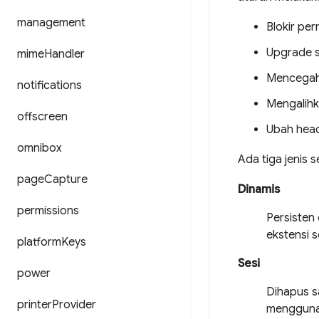
management
Blokir per
Upgrade s
mime
Handler
Mencegah 
notifications
Mengalihk
offscreen
Ubah head
omnibox
Ada tiga jenis 
page
Capture
Dinamis
permissions
Persisten
ekstensi 
platform
Keys
Sesi
power
Dihapus sa
printer
Provider
menggunak