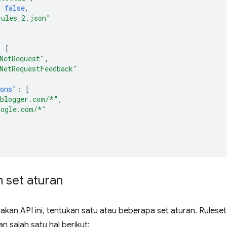
:
false
,
rules_2.json"
:
[
NetRequest"
,
NetRequestFeedback"
ions"
:
[
.blogger.com/*"
,
oogle.com/*"
 set aturan
an API ini, tentukan satu atau beberapa set aturan. Ruleset b
n salah satu hal berikut: