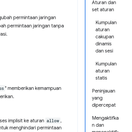
Aturan dan
set aturan
ubah permintaan jaringan
Kumpulan
bah permintaan jaringan tanpa
aturan
asi.
cakupan
dinamis
dan sesi
Kumpulan
aturan
statis
ss
" memberikan kemampuan
Peninjauan
erikan.
yang
dipercepat
Mengaktifka
es implisit ke aturan
allow
,
n dan
untuk menghindari permintaan