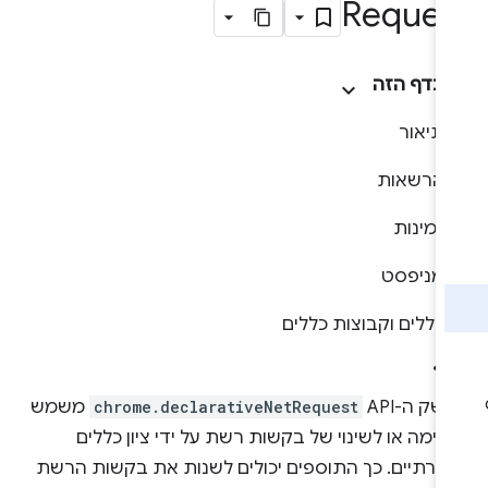
Reques
בדף הזה
תיאור
הרשאות
זמינות
מניפסט
כללים וקבוצות כללים
ק ה-API‏
chrome.declarativeNetRequest
משמש
סימה או לשינוי של בקשות רשת על ידי ציון כללים
הרתיים. כך התוספים יכולים לשנות את בקשות הרשת