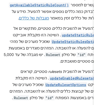
קשרים למספר
getAvailableStaticRuleCount()
י לבדוק כמה כללים נוספים אפשר להפעיל. מידע על
בלות של כללים זמין במאמר
מגבלות של כללים
.
י להפעיל או להשבית
כללים
סטטיים, מתקשרים אל
updateStaticRules
. השיטה הזו מקבלת אובייקט
UpdateStaticRulesOptio
שמכיל מערכים של מזהי
לים להפעלה או להשבתה. המזהים מוגדרים באמצעות
פתח
"id"
של מילון
Ruleset
. יש מגבלה של עד 5,000
לים סטטיים מושבתים.
י להפעיל או להשבית
rulesets
סטטיים, קוראים
updateEnabledRulesets()
. השיטה הזו מקבלת
בייקט
UpdateRulesetOptions
שמכיל מערכים של
הים של קבוצות כללים להפעלה או להשבתה. המזהים
גדרים באמצעות המפתח
"id"
של מילון
Ruleset
.