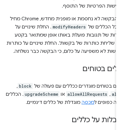
רישות הפרטיות של התוסף.
אם הבקשה לא נחסמת או מופנית מחדש, Chrome מחיל
 כל הכללים של
modifyHeaders
. החלת שינויים על
תרות של תגובות פועלת באותו אופן שמתואר בקטע
פני שליחת כותרות של בקשות'. החלת שינויים על כותרות
קשות לא משפיעה על כלום, כי הבקשה כבר נשלחה.
לים בטוחים
לים בטוחים מוגדרים ככללים עם פעולה של
block
,
all
,
allowAllRequests
או
upgradeScheme
. הכללים
לה כפופים ל
מכסה
מוגדלת של כללים דינמיים.
בלות על כללים