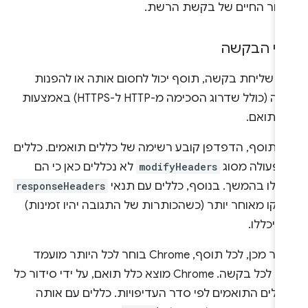
זור החיים של בקשת הרשת.
ני הבקשה
ני שליחת בקשה, תוסף יכול לחסום אותה או להפנות
אותה (כולל שדרוג הסכימה מ-HTTP ל-HTTPS) באמצעות
ל תואם.
ל תוסף, הדפדפן קובע רשימה של כללים תואמים. כללים
 פעולה מסוג
modifyHeaders
לא נכללים כאן כי הם
ופלו בהמשך. בנוסף, כללים עם תנאי
responseHeaders
בדקו מאוחר יותר (כשהכותרות של התגובה יהיו זמינות)
 ייכללו.
לאחר מכן, לכל תוסף, Chrome בוחר לכל היותר מועמד
אחד לכל בקשה. ‫Chrome מוצא כלל תואם, על ידי סידור כל
ללים התואמים לפי סדר העדיפויות. כללים עם אותה