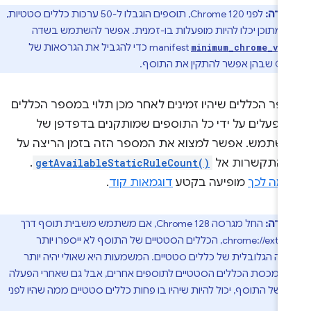
ערה:
לפני Chrome 120, תוספים הוגבלו ל-50 ערכות כללים סטטיות,
manifest כדי להגביל את הגרסאות של
minimum_chrome_ver
קין את התוסף.
פר הכללים שיהיו זמינים לאחר מכן תלוי במספר הכללים
ופעלים על ידי כל התוספים שמותקנים בדפדפן של
שתמש. אפשר למצוא את המספר הזה בזמן הריצה על
י התקשרות אל
getAvailableStaticRuleCount()
.
גמה לכך
מופיעה בקטע
דוגמאות קוד
.
ערה:
החל מגרסה Chrome 128, אם משתמש משבית תוסף דרך
chrome://extensions, הכללים הסטטיים של התוסף לא ייספרו יותר
ה הגלובלית של כללים סטטיים. המשמעות היא שאולי יהיה יותר
במכסת הכללים הסטטיים לתוספים אחרים, אבל גם שאחרי הפעלה
של התוסף, יכול להיות שיהיו בו פחות כללים סטטיים ממה שהיו לפני