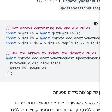
updateDynamicRules
. ההליך זהה גם
.
updateSessionRules()
// Get arrays containing new and old rules
const
newRules
=
await
getNewRules
();
const
oldRules
=
await
chrome
.
declarativeNetReque
const
oldRuleIds
=
oldRules
.
map
(
rule
=
>
rule
.
id
)
// Use the arrays to update the dynamic rules
await
chrome
.
declarativeNetRequest
.
updateDynamicR
removeRuleIds
:
oldRuleIds
,
addRules
:
newRules
});
כון של קבוצות כללים סטטיות
וגמה הבאה אפשר לראות איך מפעילים ומשביתים
וצות כללים, תוך התחשבות במספר קבוצות הכללים