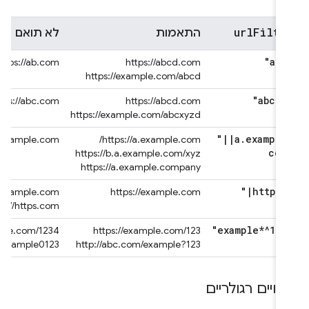
url
Filte
התאמות
לא תואם
"abc
https://ab.com
https://abcd.com
https://example.com/abcd
"abc*d
https://abc.com
https://abcd.com
https://example.com/abcxyzd
"
|
|
a
.
example
tps://example.com/
https://a.example.com/
com
https://b.a.example.com/xyz
https://a.example.company
"
|
https*
ttp://example.com/
https://example.com
http://https.com
"example*^123
/example.com/1234
https://example.com/123
c.com/example0123
http://abc.com/example?123
טויים רגולריים