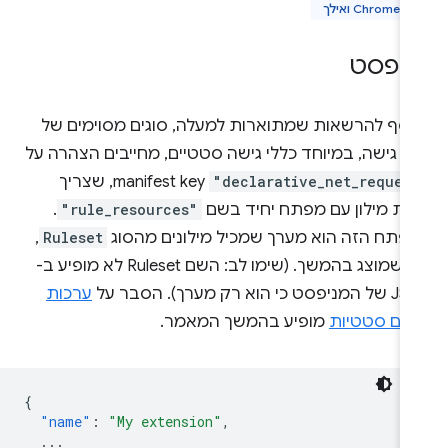
Chrome 84 ואילך
יפסט
וסף להרשאות שמתוארות למעלה, סוגים מסוימים של
לי גישה, במיוחד כללי גישה סטטיים, מחייבים הצהרה על
"declarative_net_reques
manifest key, שצריך
יות מילון עם מפתח יחיד בשם
"rule_resources"
.
פתח הזה הוא מערך שמכיל מילונים מהסוג
Ruleset
,
כמו שמוצג בהמשך. (שימו לב: השם Ruleset לא מופיע ב-
ט כי הוא רק מערך). הסבר על
ערכות
לים סטטיות
מופיע בהמשך המאמר.
{
"name"
:
"My extension"
,
...