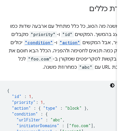
ירת כללים
 משנה מה הסוג, כל כלל מתחיל עם ארבעה שדות כמו
וצג בהמשך. המקשים
"id"
ו-
"priority"
מקבלים
פר, אבל המקשים
"action"
ו-
"condition"
יכולים
פק כמה תנאים לחסימה ולהפניה. הכלל הבא חוסם את
 הבקשות לסקריפטים שמקורן ב-
"foo.com"
לכל
ת URL עם
"abc"
כמחרוזת משנה.
{
"id"
:
1
,
"priority"
:
1
,
"action"
:
{
"type"
:
"block"
},
"condition"
:
{
"urlFilter"
:
"abc"
,
"initiatorDomains"
:
[
"foo.com"
],