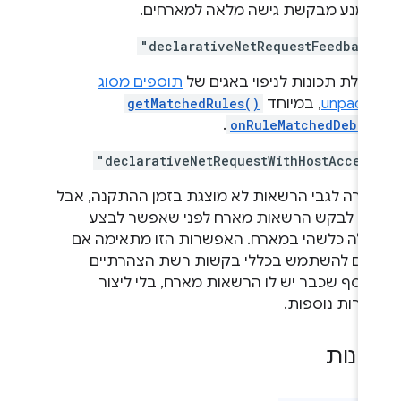
ימנע מבקשת גישה מלאה למארחים.
"declarativeNetRequestFeedbac
עלת תכונות לניפוי באגים של
תוספים מסוג
unpack
, במיוחד
getMatchedRules()
.
onRuleMatchedDebug
"declarativeNetRequestWithHostAcces
הרה לגבי הרשאות לא מוצגת בזמן ההתקנה, אבל
יך לבקש הרשאות מארח לפני שאפשר לבצע
ולה כלשהי במארח. האפשרות הזו מתאימה אם
צים להשתמש בכללי בקשות רשת הצהרתיים
וסף שכבר יש לו הרשאות מארח, בלי ליצור
הרות נוספות.
ינות