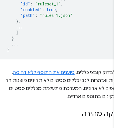
"id"
:
"ruleset_1"
,
"enabled"
:
true
,
"path"
:
"rules_1.json"
},
...
]
}
...
}
י לבדוק קובצי כללים,
טוענים את התוסף ללא דחיסה
.
יאות ואזהרות לגבי כללים סטטיים לא תקינים מוצגות רק
וספים לא ארוזים. המערכת מתעלמת מכללים סטטיים
 תקינים בתוספים ארוזים.
יקה מהירה