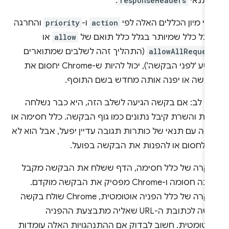
 תנאי
responseHeaders
.
רי מיון הכללים האלה לפי
action
ו-
priority
והחרגה
 כל כלל שמיותר בגלל כלל תואם של
allow
או
allowAllReques
(התהליך זהה לשלבים שמתוארים
בקטע 'לפני הבקשה'), יכול להיות ש-Chrome יחסום את
קשה או יפנה אותה מחדש בשם התוסף.
מו לב: אם בקשה הגיעה לשלב הזה, היא כבר נשלחה
רת והשרת קיבל נתונים כמו גוף הבקשה. כלל חסימה או
ניה עם תנאי של כותרות תגובה עדיין יפעל, אבל הוא לא
כל לחסום או להפנות את הבקשה בפועל.
קרה של כלל חסימה, הדף ששלח את הבקשה מקבל
תגובה חסומה ו-Chrome מפסיק את הבקשה מוקדם.
במקרה של כלל הפניה אוטומטית, Chrome שולח בקשה
חדשה לכתובת ה-URL שאליה מתבצעת ההפניה
וטומטית. חשוב לבדוק אם ההתנהגויות האלה עומדות