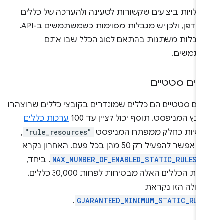
 עלויות ביצועים שקשורות לטעינה ולהערכה של כללים
בדפדפן, ולכן יש מגבלות מסוימות כשמשתמשים ב-API.
גבלות משתנות בהתאם לסוג הכלל שבו אתם
תמשים.
לים סטטיים
לים סטטיים הם כללים שמוגדרים בקובצי כללים שהוצהרו
ובץ המניפסט. תוסף יכול לציין עד 100
ערכות כללים
טיות כחלק ממפתח המניפסט
"rule_resources"
,
אפשר להפעיל רק 50 מהן בכל פעם. האחרון נקרא
MAX_NUMBER_OF_ENABLED_STATIC_RULESE
. ביחד,
ערכות הכללים האלה מבטיחות לפחות 30,000 כללים.
עולה הזו נקראת
.
GUARANTEED_MINIMUM_STATIC_RUL