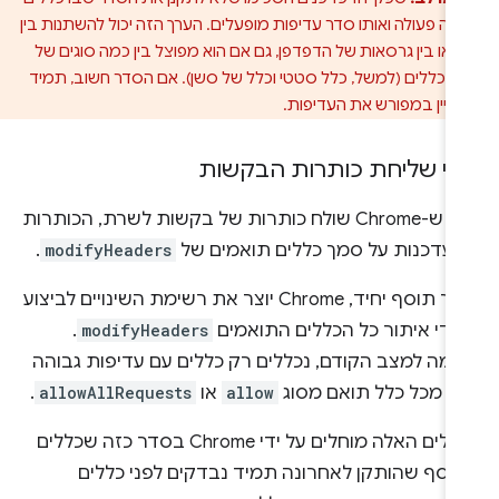
תה פעולה ואותו סדר עדיפות מופעלים. הערך הזה יכול להשתנות בין
 או בין גרסאות של הדפדפן, גם אם הוא מפוצל בין כמה סוגים של
ת כללים (למשל, כלל סטטי וכלל של סשן). אם הסדר חשוב, תמיד
לציין במפורש את העדיפות.
ני שליחת כותרות הבקשות
לפני ש-Chrome שולח כותרות של בקשות לשרת, הכותרות
עדכנות על סמך כללים תואמים של
modifyHeaders
.
בתוך תוסף יחיד, Chrome יוצר את רשימת השינויים לביצוע
 ידי איתור כל הכללים התואמים
modifyHeaders
.
ומה למצב הקודם, נכללים רק כללים עם עדיפות גבוהה
תר מכל כלל תואם מסוג
allow
או
allowAllRequests
.
הכללים האלה מוחלים על ידי Chrome בסדר כזה שכללים
וסף שהותקן לאחרונה תמיד נבדקים לפני כללים