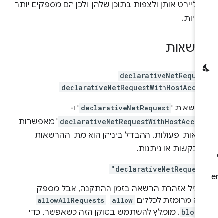
י ליירט אותן ולצפות בתוכן שלהן, ולכן הם מספקים יותר
טיות.
רשאות
declarativeNetReque
declarativeNetRequestWithHostAcce
רשאות '
declarativeNetRequest
' ו-
declarativeNetRequestWithHostAcces
' מאפשרות
 אותן פעולות. ההבדל ביניהן הוא מתי ההרשאות
בקשות או ניתנות.
"declarativeNetReques
עיל אזהרת הרשאה בזמן ההתקנה, אבל מספק
שה מרומזת לכללים
allow
,
allowAllRequests
block
. מומלץ להשתמש בטוקן הזה כשאפשר, כדי