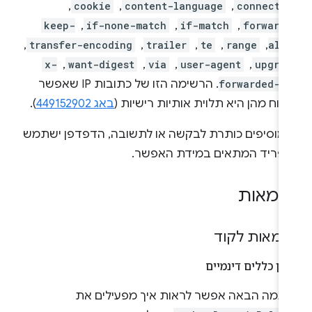
connecti
, ‏
content-language
, ‏
cookie
, ‏
forward
, ‏
if-match
, ‏
if-none-match
, ‏
keep-
ali
, ‏
range
, ‏
te
, ‏
trailer
, ‏
transfer-encoding
, ‏
upgra
, ‏
user-agent
, ‏
via
, ‏
want-digest
, ‏
x-
forwarded-f
. הרשימה הזו של כתובות IP שאפשר
לוח מהן היא תלוית אותיות רישיות (
באג 449152902
).
מוסיפים כותרת לבקשה או לתשובה, הדפדפן ישתמש
פריד המתאים במידת האפשר.
גמאות
גמאות לקוד
כון כללים דינמיים
וגמה הבאה אפשר לראות איך מפעילים את