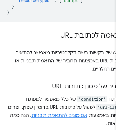
"resourceTypes"
:
[
"script"
]
}
}
אמה לכתובת URL
ה-API של בקשות רשת דקלרטיביות מאפשר להתאים
כתובות URL באמצעות תחביר של התאמת תבניות או
ויים רגולריים.
ביר של מסנן כתובות URL
פתח
"condition"
של כלל מאפשר למפתח
"urlFilte
לפעול על כתובות URL בדומיין שצוין. יוצרים
ניות באמצעות
אסימונים להתאמת תבניות
. הנה כמה
גמאות.