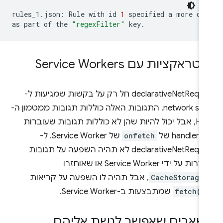
rules_1.json:
Rule
with
id
1
specified
a
more
co
as
part
of
the
"regexFilter"
טראקציות עם Service Workers
‫declarativeNetRequest חל רק על בקשות שמגיעות ל-
network stack. התגובות האלה כוללות תגובות ממטמון ה-
HTTP, אבל יכול להיות שהן לא כוללות תגובות שעוברות
hand של
onfetch
של Service Worker. ל-
declarativeNetRequest לא תהיה השפעה על תגובות
שנוצרות על ידי Service Worker או שאוחזרו
CacheStorage
, אבל תהיה לו השפעה על קריאות
fetch()
שמתבצעות ב-Service Worker.
שאבים שאפשר לגשת אליהם