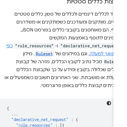
וצות כללים סטטיות
יגוד לכללים דינמיים ולכללים של סשן, כללים סטטיים
רזים, מותקנים ומעודכנים כשמתקינים או משדרגים
תוסף. הם מאוחסנים בקובצי כללים בפורמט JSON,
צוינים לתוסף באמצעות המקשים
"declarative_net_reques
ו-
"rule_resources"
כפי
תואר למעלה
, וגם במילונים של
Ruleset
. מילון
Rules
מכיל נתיב לקובץ הכללים, מזהה של קבוצת
ללים שכלולה בקובץ ומידע על כך שקבוצת הכללים
פעלת או מושבתת. שני האחרונים חשובים כשמפעילים או
ביתים קבוצת כללים באופן פרוגרמטי.
{
...
"declarative_net_request"
:
{
"rule_resources"
:
[{