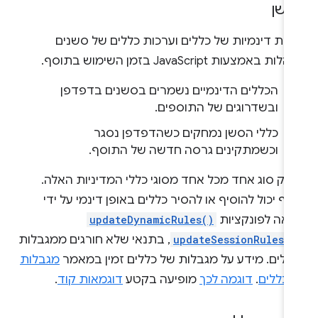
שן
כות דינמיות של כללים וערכות כללים של סשנים
ות באמצעות JavaScript בזמן השימוש בתוסף.
הכללים הדינמיים נשמרים בסשנים בדפדפן
ובשדרוגים של התוספים.
כללי הסשן נמחקים כשהדפדפן נסגר
וכשמתקינים גרסה חדשה של התוסף.
 רק סוג אחד מכל אחד מסוגי כללי המדיניות האלה.
סף יכול להוסיף או להסיר כללים באופן דינמי על ידי
יאה לפונקציות
updateDynamicRules()
updateSessionRules()
, בתנאי שלא חורגים ממגבלות
ללים. מידע על מגבלות של כללים זמין במאמר
מגבלות
 כללים
.
דוגמה לכך
מופיעה בקטע
דוגמאות קוד
.