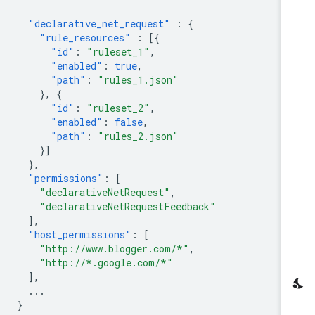
"declarative_net_request"
:
{
"rule_resources"
:
[{
"id"
:
"ruleset_1"
,
"enabled"
:
true
,
"path"
:
"rules_1.json"
},
{
"id"
:
"ruleset_2"
,
"enabled"
:
false
,
"path"
:
"rules_2.json"
}]
},
"permissions"
:
[
"declarativeNetRequest"
,
"declarativeNetRequestFeedback"
],
"host_permissions"
:
[
"http://www.blogger.com/*"
,
"http://*.google.com/*"
],
...
}