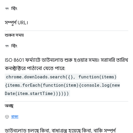
স্ট্রিং
সম্পূর্ণ URL।
শুরুর সময়
স্ট্রিং
ISO 8601 ফর্ম্যাটে ডাউনলোড শুরু হওয়ার সময়। সরাসরি তারিখ
কনস্ট্রাক্টরে পাঠানো যেতে পারে:
chrome.downloads.search({}, function(items)
{items.forEach(function(item){console.log(new
Date(item.startTime))})})
অবস্থা
রাজ্য
ডাউনলোড চলছে কিনা, বাধাগ্রস্ত হয়েছে কিনা, নাকি সম্পূর্ণ