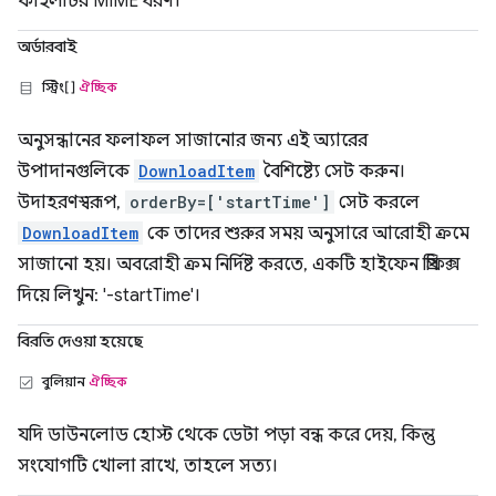
ফাইলটির MIME ধরণ।
অর্ডারবাই
স্ট্রিং[]
ঐচ্ছিক
অনুসন্ধানের ফলাফল সাজানোর জন্য এই অ্যারের
উপাদানগুলিকে
DownloadItem
বৈশিষ্ট্যে সেট করুন।
উদাহরণস্বরূপ,
orderBy=['startTime']
সেট করলে
DownloadItem
কে তাদের শুরুর সময় অনুসারে আরোহী ক্রমে
সাজানো হয়। অবরোহী ক্রম নির্দিষ্ট করতে, একটি হাইফেন প্রিফিক্স
দিয়ে লিখুন: '-startTime'।
বিরতি দেওয়া হয়েছে
বুলিয়ান
ঐচ্ছিক
যদি ডাউনলোড হোস্ট থেকে ডেটা পড়া বন্ধ করে দেয়, কিন্তু
সংযোগটি খোলা রাখে, তাহলে সত্য।