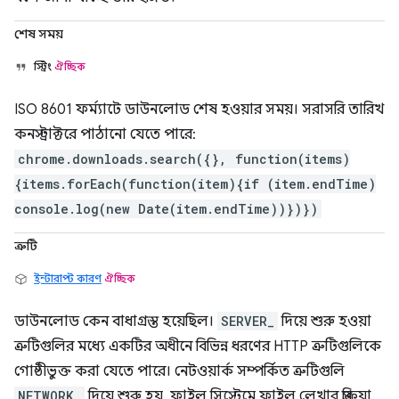
শেষ সময়
স্ট্রিং
ঐচ্ছিক
ISO 8601 ফর্ম্যাটে ডাউনলোড শেষ হওয়ার সময়। সরাসরি তারিখ
কনস্ট্রাক্টরে পাঠানো যেতে পারে:
chrome.downloads.search({}, function(items)
{items.forEach(function(item){if (item.endTime)
console.log(new Date(item.endTime))})})
ত্রুটি
ইন্টারাপ্ট কারণ
ঐচ্ছিক
ডাউনলোড কেন বাধাগ্রস্ত হয়েছিল।
SERVER_
দিয়ে শুরু হওয়া
ত্রুটিগুলির মধ্যে একটির অধীনে বিভিন্ন ধরণের HTTP ত্রুটিগুলিকে
গোষ্ঠীভুক্ত করা যেতে পারে। নেটওয়ার্ক সম্পর্কিত ত্রুটিগুলি
NETWORK_
দিয়ে শুরু হয়, ফাইল সিস্টেমে ফাইল লেখার প্রক্রিয়া