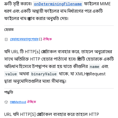
ত্রুটি সৃষ্টি করবে।
onDeterminingFilename
ফাইলের MIME
ধরণ এবং একটি অস্থায়ী ফাইলের নাম নির্ধারণের পরে একটি
ফাইলের নাম প্রস্তাব করার অনুমতি দেয়।
হেডার
হেডারনেমভ্যালুপেয়ার
[]
ঐচ্ছিক
যদি URL টি HTTP[s] প্রোটোকল ব্যবহার করে, তাহলে অনুরোধের
সাথে অতিরিক্ত HTTP হেডার পাঠানো হবে। প্রতিটি হেডারকে একটি
অভিধান হিসেবে উপস্থাপন করা হয় যাতে কীগুলির
name
এবং
value
অথবা
binaryValue
থাকে, যা XMLHttpRequest
দ্বারা অনুমোদিতগুলির মধ্যে সীমাবদ্ধ।
পদ্ধতি
HttpMethod
ঐচ্ছিক
URL যদি HTTP[S] প্রোটোকল ব্যবহার করে তাহলে HTTP