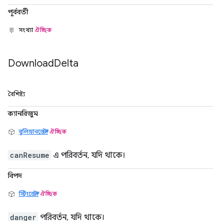
পূর্ববর্তী
সংখ্যা
ঐচ্ছিক
Download
Delta
বৈশিষ্ট্য
ক্যানরিজুম
বুলিয়ানডেল্টা
ঐচ্ছিক
canResume
এ পরিবর্তন, যদি থাকে।
বিপদ
স্ট্রিংডেল্টা
ঐচ্ছিক
danger
পরিবর্তন, যদি থাকে।