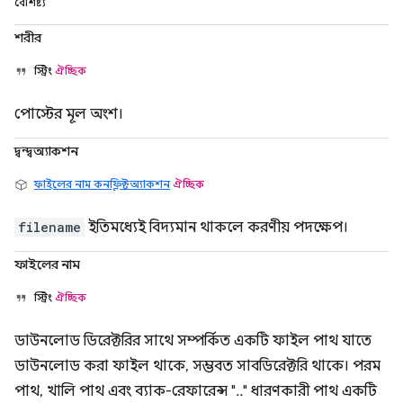
বৈশিষ্ট্য
শরীর
স্ট্রিং
ঐচ্ছিক
পোস্টের মূল অংশ।
দ্বন্দ্বঅ্যাকশন
ফাইলের নাম কনফ্লিক্টঅ্যাকশন
ঐচ্ছিক
filename
ইতিমধ্যেই বিদ্যমান থাকলে করণীয় পদক্ষেপ।
ফাইলের নাম
স্ট্রিং
ঐচ্ছিক
ডাউনলোড ডিরেক্টরির সাথে সম্পর্কিত একটি ফাইল পাথ যাতে
ডাউনলোড করা ফাইল থাকে, সম্ভবত সাবডিরেক্টরি থাকে। পরম
পাথ, খালি পাথ এবং ব্যাক-রেফারেন্স ".." ধারণকারী পাথ একটি