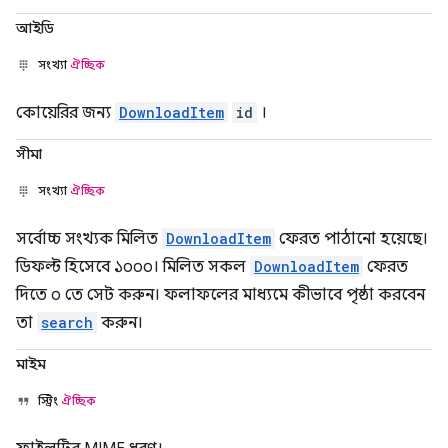
আইডি
সংখ্যা
ঐচ্ছিক
কোয়েরির জন্য
DownloadItem
id
।
সীমা
সংখ্যা
ঐচ্ছিক
সর্বোচ্চ সংখ্যক মিলিত
DownloadItem
ফেরত পাঠানো হয়েছে।
ডিফল্ট হিসেবে ১০০০। মিলিত সকল
DownloadItem
ফেরত
দিতে ০ তে সেট করুন। ফলাফলের মাধ্যমে কীভাবে পৃষ্ঠা করবেন
তা
search
করুন।
মাইম
স্ট্রিং
ঐচ্ছিক