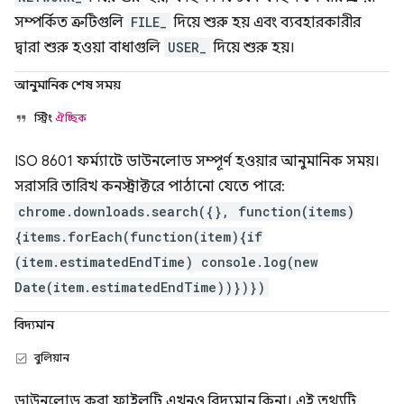
সম্পর্কিত ত্রুটিগুলি
FILE_
দিয়ে শুরু হয় এবং ব্যবহারকারীর
দ্বারা শুরু হওয়া বাধাগুলি
USER_
দিয়ে শুরু হয়।
আনুমানিক শেষ সময়
স্ট্রিং
ঐচ্ছিক
ISO 8601 ফর্ম্যাটে ডাউনলোড সম্পূর্ণ হওয়ার আনুমানিক সময়।
সরাসরি তারিখ কনস্ট্রাক্টরে পাঠানো যেতে পারে:
chrome.downloads.search({}, function(items)
{items.forEach(function(item){if
(item.estimatedEndTime) console.log(new
Date(item.estimatedEndTime))})})
বিদ্যমান
বুলিয়ান
ডাউনলোড করা ফাইলটি এখনও বিদ্যমান কিনা। এই তথ্যটি