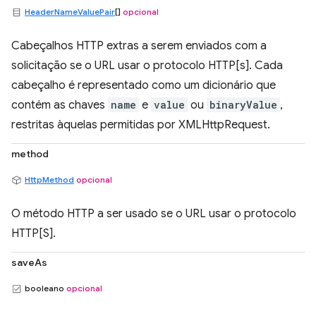
HeaderNameValuePair
[]
opcional
Cabeçalhos HTTP extras a serem enviados com a
solicitação se o URL usar o protocolo HTTP[s]. Cada
cabeçalho é representado como um dicionário que
contém as chaves
name
e
value
ou
binaryValue
,
restritas àquelas permitidas por XMLHttpRequest.
method
HttpMethod
opcional
O método HTTP a ser usado se o URL usar o protocolo
HTTP[S].
saveAs
booleano
opcional