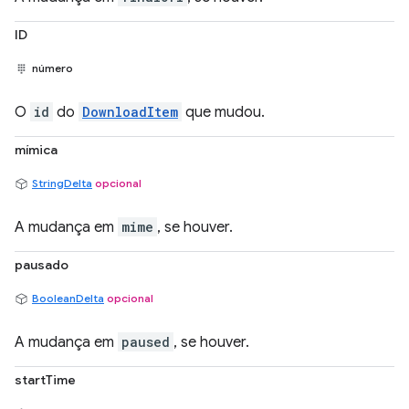
ID
número
O
id
do
DownloadItem
que mudou.
mímica
StringDelta
opcional
A mudança em
mime
, se houver.
pausado
BooleanDelta
opcional
A mudança em
paused
, se houver.
startTime