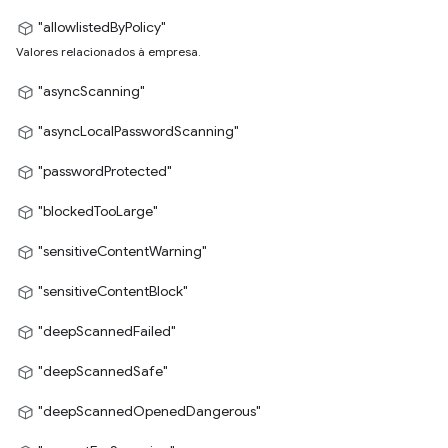
"allowlistedByPolicy"
Valores relacionados à empresa.
"asyncScanning"
"asyncLocalPasswordScanning"
"passwordProtected"
"blockedTooLarge"
"sensitiveContentWarning"
"sensitiveContentBlock"
"deepScannedFailed"
"deepScannedSafe"
"deepScannedOpenedDangerous"