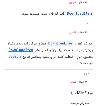
شماره
اختیاری
DownloadItem
id
که قرار است جستجو شود.
حد
شماره
اختیاری
حداکثر تعداد
DownloadItem
منطبق بازگردانده شده. مقدار
پیش‌فرض ۱۰۰۰ است. برای بازگرداندن تمام
DownloadItem
منطبق، روی ۰ تنظیم کنید. برای نحوه پیمایش نتایج
search
مراجعه کنید.
میم
رشته
اختیاری
نوع MIME فایل.
سفارش توسط