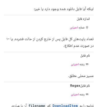
اینکه آیا فایل دانلود شده وجود دارد یا خیر؛
اندازه فایل
شماره
اختیاری
تعداد بایت‌های کل فایل پس از خارج کردن از حالت فشرده، یا -۱
در صورت عدم اطلاع.
نام فایل
رشته
اختیاری
مسیر محلی مطلق.
نام فایلRegex
رشته
اختیاری
نتایج را به
DownloadItem
که
filename
آن با عبارت