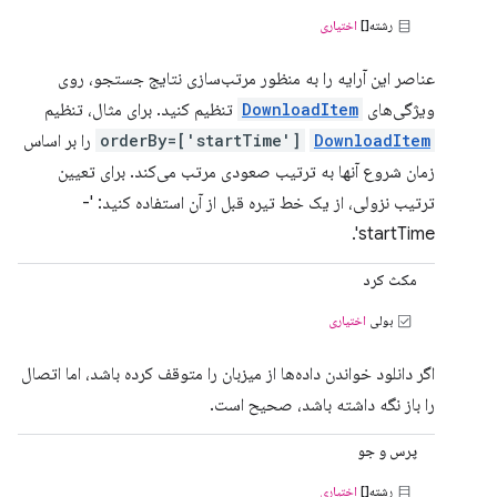
رشته[]
اختیاری
عناصر این آرایه را به منظور مرتب‌سازی نتایج جستجو، روی
ویژگی‌های
DownloadItem
تنظیم کنید. برای مثال، تنظیم
DownloadItem
orderBy=['startTime']
را بر اساس
زمان شروع آنها به ترتیب صعودی مرتب می‌کند. برای تعیین
ترتیب نزولی، از یک خط تیره قبل از آن استفاده کنید: '-
startTime'.
مکث کرد
بولی
اختیاری
اگر دانلود خواندن داده‌ها از میزبان را متوقف کرده باشد، اما اتصال
را باز نگه داشته باشد، صحیح است.
پرس و جو
رشته[]
اختیاری