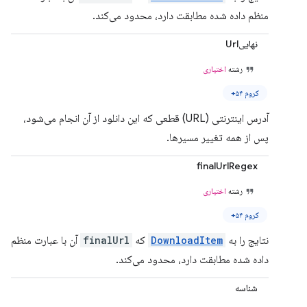
منظم داده شده مطابقت دارد، محدود می‌کند.
نهاییUrl
رشته
اختیاری
کروم ۵۴+
آدرس اینترنتی (URL) قطعی که این دانلود از آن انجام می‌شود،
پس از همه تغییر مسیرها.
finalUrlRegex
رشته
اختیاری
کروم ۵۴+
نتایج را به
DownloadItem
که
finalUrl
آن با عبارت منظم
داده شده مطابقت دارد، محدود می‌کند.
شناسه