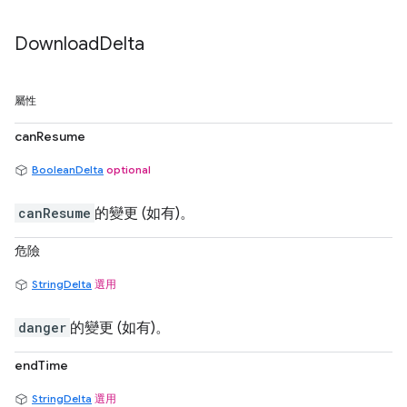
Download
Delta
屬性
canResume
BooleanDelta
optional
canResume
的變更 (如有)。
危險
StringDelta
選用
danger
的變更 (如有)。
endTime
StringDelta
選用