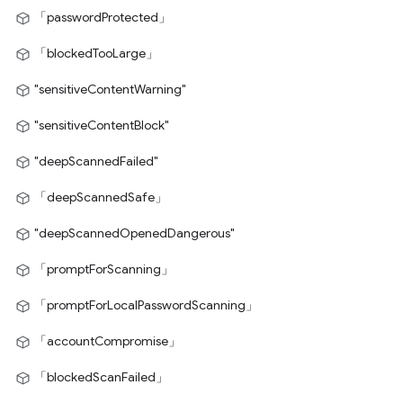
「passwordProtected」
「blockedTooLarge」
"sensitiveContentWarning"
"sensitiveContentBlock"
"deepScannedFailed"
「deepScannedSafe」
"deepScannedOpenedDangerous"
「promptForScanning」
「promptForLocalPasswordScanning」
「accountCompromise」
「blockedScanFailed」