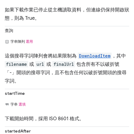
如果下載作業已停止從主機讀取資料，但連線仍保持開啟狀
態，則為 True。
查詢
字串陣列
選用
這個搜尋字詞陣列會將結果限制為
DownloadItem
，其中
filename
或
url
或
finalUrl
包含所有不以破折號
「-」開頭的搜尋字詞，且不包含任何以破折號開頭的搜尋
字詞。
startTime
字串
選填
下載開始時間，採用 ISO 8601 格式。
startedAfter