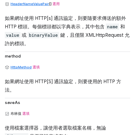
HeaderNameValuePair
[]
選用
如果網址使用 HTTP[s] 通訊協定，則要隨要求傳送的額外
HTTP 標頭。每個標頭都以字典表示，其中包含
name
和
value
或
binaryValue
鍵，且僅限 XMLHttpRequest 允
許的標頭。
method
HttpMethod
選填
如果網址使用 HTTP[S] 通訊協定，則要使用的 HTTP 方
法。
saveAs
布林值
選填
使用檔案選擇器，讓使用者選取檔案名稱，無論