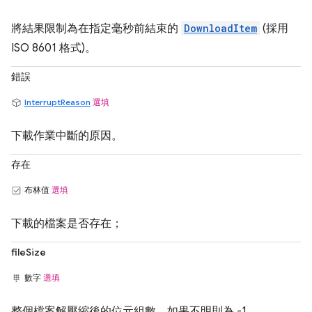
將結果限制為在指定毫秒前結束的
DownloadItem
(採用
ISO 8601 格式)。
錯誤
InterruptReason
選填
下載作業中斷的原因。
存在
布林值
選填
下載的檔案是否存在；
fileSize
數字
選填
整個檔案解壓縮後的位元組數，如果不明則為 -1。