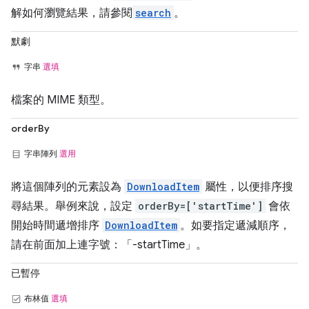
解如何瀏覽結果，請參閱
search
。
默劇
字串
選填
檔案的 MIME 類型。
orderBy
字串陣列
選用
將這個陣列的元素設為
DownloadItem
屬性，以便排序搜
尋結果。舉例來說，設定
orderBy=['startTime']
會依
開始時間遞增排序
DownloadItem
。如要指定遞減順序，
請在前面加上連字號：「-startTime」。
已暫停
布林值
選填