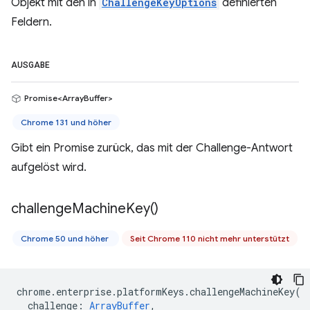
Objekt mit den in
ChallengeKeyOptions
definierten
Feldern.
AUSGABE
Promise<ArrayBuffer>
Chrome 131 und höher
Gibt ein Promise zurück, das mit der Challenge-Antwort
aufgelöst wird.
challenge
Machine
Key(
)
Chrome 50 und höher
Seit Chrome 110 nicht mehr unterstützt
chrome
.
enterprise
.
platformKeys
.
challengeMachineKey
(
challenge
:
ArrayBuffer
,