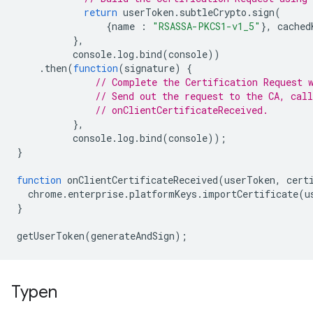
return
userToken
.
subtleCrypto
.
sign
(
{
name
:
"RSASSA-PKCS1-v1_5"
},
cached
},
console
.
log
.
bind
(
console
))
.
then
(
function
(
signature
)
{
// Complete the Certification Request 
// Send out the request to the CA, call
// onClientCertificateReceived.
},
console
.
log
.
bind
(
console
));
}
function
onClientCertificateReceived
(
userToken
,
cert
chrome
.
enterprise
.
platformKeys
.
importCertificate
(
u
}
getUserToken
(
generateAndSign
);
Typen