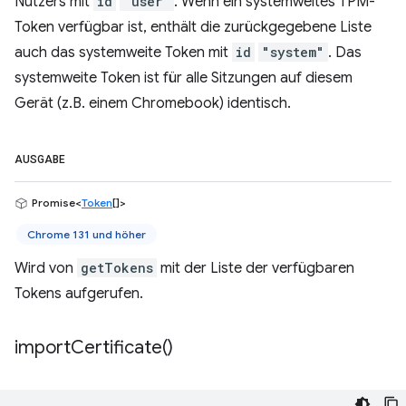
Nutzers mit
id
"user"
. Wenn ein systemweites TPM-
Token verfügbar ist, enthält die zurückgegebene Liste
auch das systemweite Token mit
id
"system"
. Das
systemweite Token ist für alle Sitzungen auf diesem
Gerät (z.B. einem Chromebook) identisch.
AUSGABE
Promise<
Token
[]>
Chrome 131 und höher
Wird von
getTokens
mit der Liste der verfügbaren
Tokens aufgerufen.
import
Certificate(
)