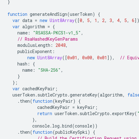
}
function
generateAndSign
(
userToken
)
{
var
data
=
new
Uint8Array
([
0
,
5
,
1
,
2
,
3
,
4
,
5
,
6
]
var
algorithm
=
{
name
:
"RSASSA-PKCS1-v1_5"
,
// RsaHashedKeyGenParams
modulusLength
:
2048
,
publicExponent
:
new
Uint8Array
([
0x01
,
0x00
,
0x01
]),
// Equi
hash
:
{
name
:
"SHA-256"
,
}
};
var
cachedKeyPair
;
userToken
.
subtleCrypto
.
generateKey
(
algorithm
,
fals
.
then
(
function
(
keyPair
)
{
cachedKeyPair
=
keyPair
;
return
userToken
.
subtleCrypto
.
exportKey
(
},
console
.
log
.
bind
(
console
))
.
then
(
function
(
publicKeySpki
)
{
// Build the Certification Request using 