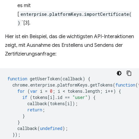
es mit
[
enterprise.platformKeys.importCertificate(
)
`[3].
Hier ist ein Beispiel, das die wichtigsten API-Interaktionen
zeigt, mit Ausnahme des Erstellens und Sendens der
Zertifizierungsanfrage:
function
getUserToken
(
callback
)
{
chrome
.
enterprise
.
platformKeys
.
getTokens
(
function
(
for
(
var
i
=
0
;
i
 < 
tokens
.
length
;
i
++
)
{
if
(
tokens
[
i
].
id
==
"user"
)
{
callback
(
tokens
[
i
]);
return
;
}
}
callback
(
undefined
);
});