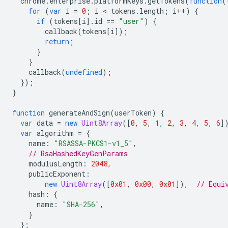
chrome
.
enterprise
.
platformKeys
.
getTokens
(
function
(
for
(
var
i
=
0
;
i
 < 
tokens
.
length
;
i
++
)
{
if
(
tokens
[
i
].
id
==
"user"
)
{
callback
(
tokens
[
i
]);
return
;
}
}
callback
(
undefined
);
});
}
function
generateAndSign
(
userToken
)
{
var
data
=
new
Uint8Array
([
0
,
5
,
1
,
2
,
3
,
4
,
5
,
6
]
var
algorithm
=
{
name
:
"RSASSA-PKCS1-v1_5"
,
// RsaHashedKeyGenParams
modulusLength
:
2048
,
publicExponent
:
new
Uint8Array
([
0x01
,
0x00
,
0x01
]),
// Equi
hash
:
{
name
:
"SHA-256"
,
}
};