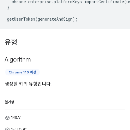
chrome
.
enterprise
.
platformKeys
.
importCertificate
(
u
}
getUserToken
(
generateAndSign
);
유형
Algorithm
Chrome 110 이상
생성할 키의 유형입니다.
열거형
"RSA"
"ECDSA"