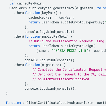
var
cachedKeyPair
;
userToken
.
subtleCrypto
.
generateKey
(
algorithm
,
fals
.
then
(
function
(
keyPair
)
{
cachedKeyPair
=
keyPair
;
return
userToken
.
subtleCrypto
.
exportKey
(
},
console
.
log
.
bind
(
console
))
.
then
(
function
(
publicKeySpki
)
{
// Build the Certification Request using 
return
userToken
.
subtleCrypto
.
sign
(
{
name
:
"RSASSA-PKCS1-v1_5"
},
cached
},
console
.
log
.
bind
(
console
))
.
then
(
function
(
signature
)
{
// Complete the Certification Request 
// Send out the request to the CA, call
// onClientCertificateReceived.
},
console
.
log
.
bind
(
console
));
}
function
onClientCertificateReceived
(
userToken
,
cert