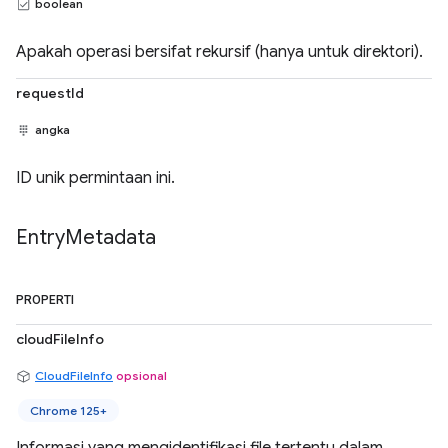
boolean
Apakah operasi bersifat rekursif (hanya untuk direktori).
requestId
angka
ID unik permintaan ini.
Entry
Metadata
PROPERTI
cloudFileInfo
CloudFileInfo
opsional
Chrome 125+