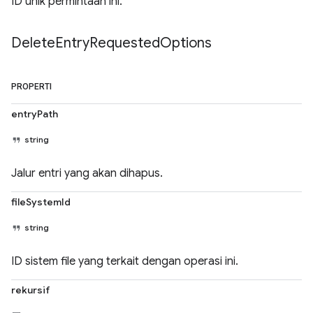
ID unik permintaan ini.
Delete
Entry
Requested
Options
PROPERTI
entryPath
string
Jalur entri yang akan dihapus.
fileSystemId
string
ID sistem file yang terkait dengan operasi ini.
rekursif