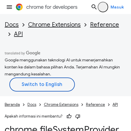
Masuk
Docs
Chrome Extensions
Reference
API
Google menggunakan teknologi AI untuk menerjemahkan
konten ke dalam bahasa pilihan Anda. Terjemahan AI mungkin
mengandung kesalahan.
Beranda
Docs
Chrome Extensions
Reference
API
Apakah informasi ini membantu?
chrome
.
file
System
Provider