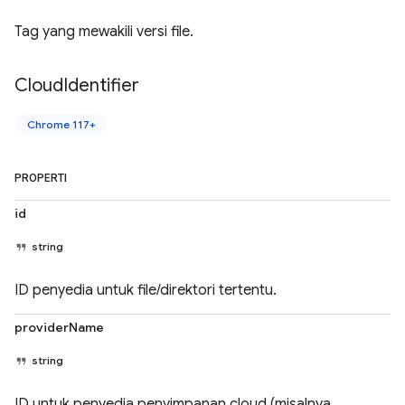
Tag yang mewakili versi file.
Cloud
Identifier
Chrome 117+
PROPERTI
id
string
ID penyedia untuk file/direktori tertentu.
providerName
string
ID untuk penyedia penyimpanan cloud (misalnya,