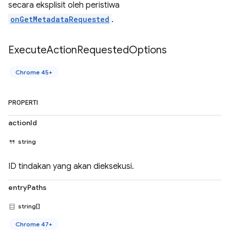
secara eksplisit oleh peristiwa
onGetMetadataRequested
.
Execute
Action
Requested
Options
Chrome 45+
PROPERTI
actionId
string
ID tindakan yang akan dieksekusi.
entryPaths
string[]
Chrome 47+