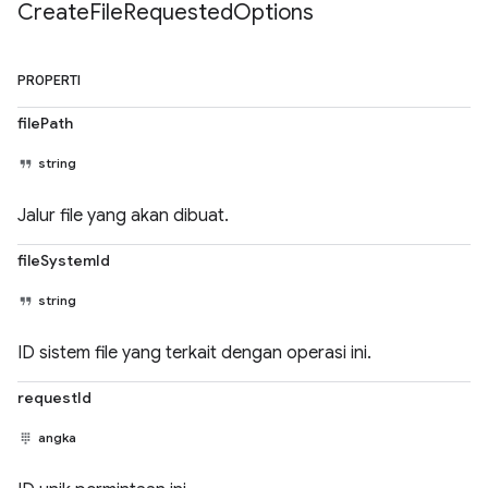
Create
File
Requested
Options
PROPERTI
filePath
string
Jalur file yang akan dibuat.
fileSystemId
string
ID sistem file yang terkait dengan operasi ini.
requestId
angka