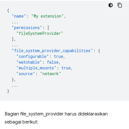
{
"name"
:
"My extension"
,
...
"permissions"
:
[
"fileSystemProvider"
],
...
"file_system_provider_capabilities"
:
{
"configurable"
:
true
,
"watchable"
:
false
,
"multiple_mounts"
:
true
,
"source"
:
"network"
},
...
}
Bagian file_system_provider harus dideklarasikan
sebagai berikut: