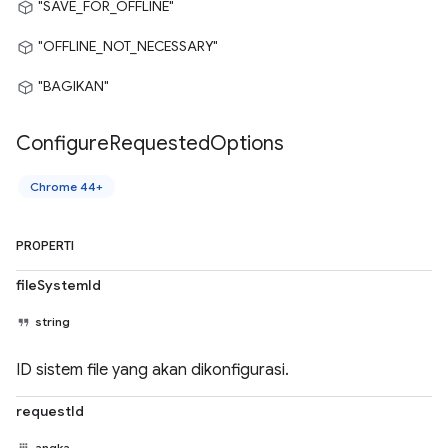
"SAVE_FOR_OFFLINE"
"OFFLINE_NOT_NECESSARY"
"BAGIKAN"
Configure
Requested
Options
Chrome 44+
PROPERTI
fileSystemId
string
ID sistem file yang akan dikonfigurasi.
requestId
angka