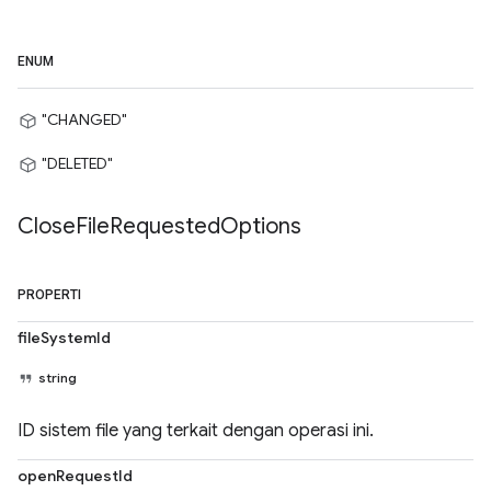
ENUM
"CHANGED"
"DELETED"
Close
File
Requested
Options
PROPERTI
fileSystemId
string
ID sistem file yang terkait dengan operasi ini.
openRequestId