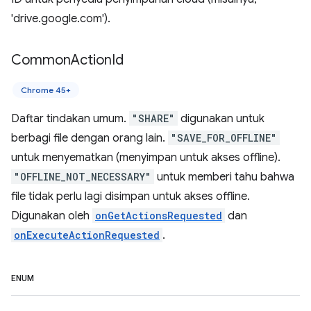
'drive.google.com').
Common
Action
Id
Chrome 45+
Daftar tindakan umum.
"SHARE"
digunakan untuk
berbagi file dengan orang lain.
"SAVE_FOR_OFFLINE"
untuk menyematkan (menyimpan untuk akses offline).
"OFFLINE_NOT_NECESSARY"
untuk memberi tahu bahwa
file tidak perlu lagi disimpan untuk akses offline.
Digunakan oleh
onGetActionsRequested
dan
onExecuteActionRequested
.
ENUM