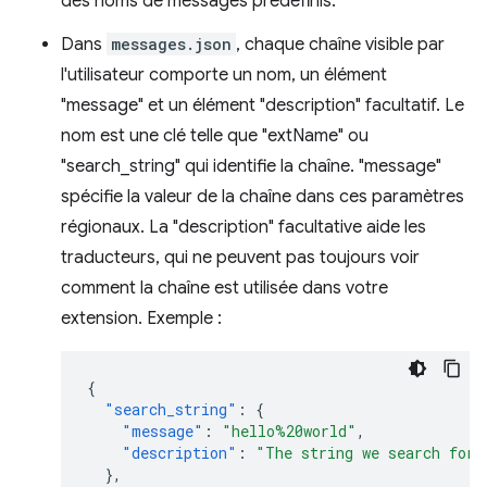
des noms de messages prédéfinis.
Dans
messages.json
, chaque chaîne visible par
l'utilisateur comporte un nom, un élément
"message" et un élément "description" facultatif. Le
nom est une clé telle que "extName" ou
"search_string" qui identifie la chaîne. "message"
spécifie la valeur de la chaîne dans ces paramètres
régionaux. La "description" facultative aide les
traducteurs, qui ne peuvent pas toujours voir
comment la chaîne est utilisée dans votre
extension. Exemple :
{
"search_string"
:
{
"message"
:
"hello%20world"
,
"description"
:
"The string we search for.
},