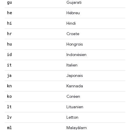
gu
Gujarati
he
Hébreu
hi
Hindi
hr
Croate
hu
Hongrois
id
Indonésien
it
Italien
ja
Japonais
kn
Kannada
ko
Coréen
lt
Lituanien
lv
Letton
ml
Malayâlam