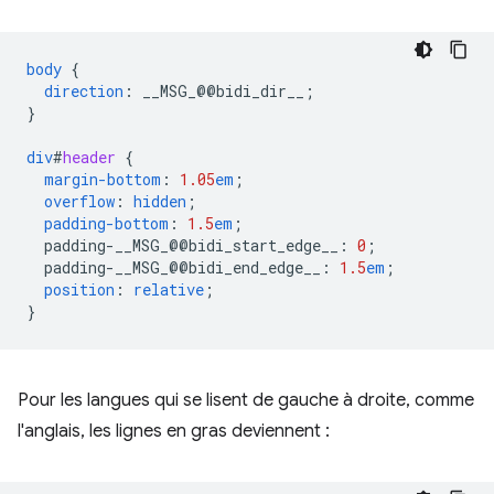
body
{
direction
:
__MSG_
@@
bidi_dir__
;
}
div
#
header
{
margin-bottom
:
1.05
em
;
overflow
:
hidden
;
padding-bottom
:
1.5
em
;
padding-__MSG_@@
bidi_start_edge__
:
0
;
padding-__MSG_@@
bidi_end_edge__
:
1.5
em
;
position
:
relative
;
}
Pour les langues qui se lisent de gauche à droite, comme
l'anglais, les lignes en gras deviennent :