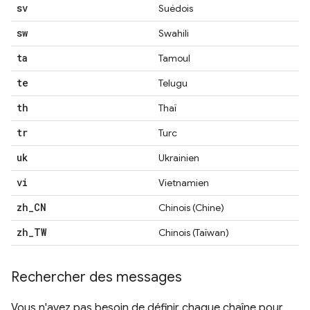
sv
Suédois
sw
Swahili
ta
Tamoul
te
Telugu
th
Thaï
tr
Turc
uk
Ukrainien
vi
Vietnamien
zh
_
CN
Chinois (Chine)
zh
_
TW
Chinois (Taïwan)
Rechercher des messages
Vous n'avez pas besoin de définir chaque chaîne pour