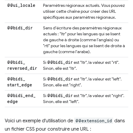
@@ui
_
locale
Paramètres régionaux actuels. Vous pouvez
utiliser cette chaîne pour créer des URL
spécifiques aux paramètres régionaux.
@@bidi
_
dir
Sens d'écriture des paramètres régionaux
actuels : "ltr" pour les langues qui se lisent
de gauche à droite (comme l'anglais) ou
"rtl" pour les langues qui se lisent de droite à
gauche (comme l'arabe).
@@bidi
_
@@bidi
_
dir
Si
est "ltr", la valeur est "rtl".
reversed
_
dir
Sinon, elle est "ltr".
@@bidi
_
@@bidi
_
dir
Si
est "ltr", la valeur est "left".
start
_
edge
Sinon, elle est "right".
@@bidi
_
end
_
@@bidi
_
dir
Si
est "ltr", la valeur est "right".
edge
Sinon, elle est "left".
Voici un exemple d'utilisation de
@@extension_id
dans
un fichier CSS pour construire une URL :