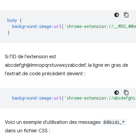
body
{
background-image
:
url
(
'chrome-extension://__MSG_@@e
}
Si l'ID de l'extension est
abcdefghijklmnopqrstuvwxyzabcdef, la ligne en gras de
l'extrait de code précédent devient :
background-image
:
url
(
'chrome-extension://abcdefghi
Voici un exemple d'utilisation des messages
@@bidi_*
dans un fichier CSS :