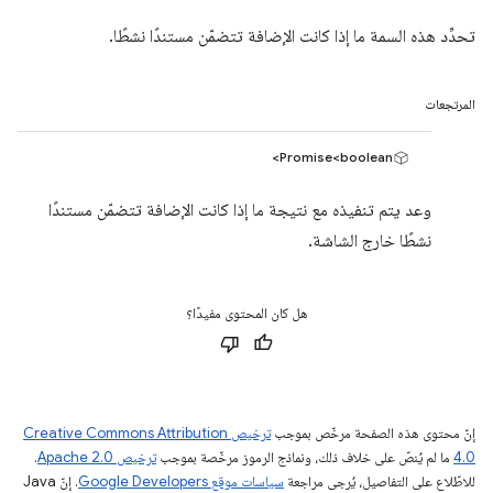
تحدِّد هذه السمة ما إذا كانت الإضافة تتضمّن مستندًا نشطًا.
المرتجعات
Promise<boolean>
وعد يتم تنفيذه مع نتيجة ما إذا كانت الإضافة تتضمّن مستندًا
نشطًا خارج الشاشة.
هل كان المحتوى مفيدًا؟
إنّ محتوى هذه الصفحة مرخّص بموجب
ترخيص Creative Commons Attribution
4.0‏
ما لم يُنصّ على خلاف ذلك، ونماذج الرموز مرخّصة بموجب
ترخيص Apache 2.0‏
.
للاطّلاع على التفاصيل، يُرجى مراجعة
سياسات موقع Google Developers‏
. إنّ Java