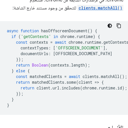
Chrome. في الإصدارات السابقة من Chrome، استخدِم
clients.matchAll()
للتحقّق من وجود مستند خارج الشاشة:
async
function
hasOffscreenDocument
()
{
if
(
'getContexts'
in
chrome
.
runtime
)
{
const
contexts
=
await
chrome
.
runtime
.
getContext
contextTypes
:
[
'OFFSCREEN_DOCUMENT'
],
documentUrls
:
[
OFFSCREEN_DOCUMENT_PATH
]
});
return
Boolean
(
contexts
.
length
);
}
else
{
const
matchedClients
=
await
clients
.
matchAll
();
return
matchedClients
.
some
(
client
=
>
{
return
client
.
url
.
includes
(
chrome
.
runtime
.
id
);
});
}
}