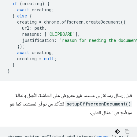
if
(
creating
)
{
await
creating
;
}
else
{
creating
=
chrome
.
offscreen
.
createDocument
({
url
:
path
,
reasons
:
[
'CLIPBOARD'
],
justification
:
'reason for needing the documen
});
await
creating
;
creating
=
null
;
}
}
قبل إرسال رسالة إلى مستند غير معروض على الشاشة، اتّصِل بالدالة
setupOffscreenDocument()
للتأكّد من توفّر المستند، كما هو
موضّح في المثال التالي.
chrome
.
action
.
onClicked
.
addListener
(
async
()
=
>
{