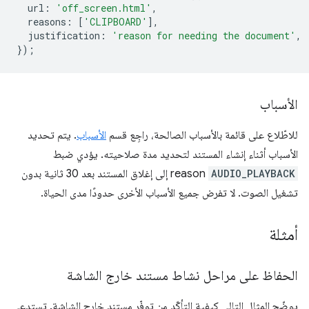
url
:
'off_screen.html'
,
reasons
:
[
'CLIPBOARD'
],
justification
:
'reason for needing the document'
,
});
الأسباب
للاطّلاع على قائمة بالأسباب الصالحة، راجِع قسم
الأسباب
. يتم تحديد
الأسباب أثناء إنشاء المستند لتحديد مدة صلاحيته. يؤدي ضبط
AUDIO_PLAYBACK
reason إلى إغلاق المستند بعد 30 ثانية بدون
تشغيل الصوت. لا تفرض جميع الأسباب الأخرى حدودًا مدى الحياة.
أمثلة
الحفاظ على مراحل نشاط مستند خارج الشاشة
يوضّح المثال التالي كيفية التأكّد من توفّر مستند خارج الشاشة. تستدعي