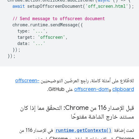
await
setupOffscreenDocument
(
'off_screen.html'
);
// Send message to offscreen document
chrome
.
runtime
.
sendMessage
({
type
:
'...'
,
target
:
'offscreen'
,
data
:
'...'
});
});
للاطّلاع على أمثلة كاملة، راجِع العرضَين التوضيحيَين
offscreen-
clipboard
و
offscreen-dom
على GitHub.
قبل الإصدار 116 من Chrome: التحقّق مما إذا كان
مستند خارج الشاشة مفتوحًا
تمت إضافة
runtime.getContexts()
في الإصدار 116 من