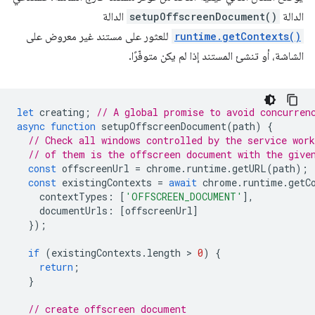
الدالة
setupOffscreenDocument()
الدالة
runtime.getContexts()
للعثور على مستند غير معروض على
الشاشة، أو تنشئ المستند إذا لم يكن متوفّرًا.
let
creating
;
// A global promise to avoid concurren
async
function
setupOffscreenDocument
(
path
)
{
// Check all windows controlled by the service work
// of them is the offscreen document with the give
const
offscreenUrl
=
chrome
.
runtime
.
getURL
(
path
);
const
existingContexts
=
await
chrome
.
runtime
.
getC
contextTypes
:
[
'OFFSCREEN_DOCUMENT'
],
documentUrls
:
[
offscreenUrl
]
});
if
(
existingContexts
.
length
 > 
0
)
{
return
;
}
// create offscreen document