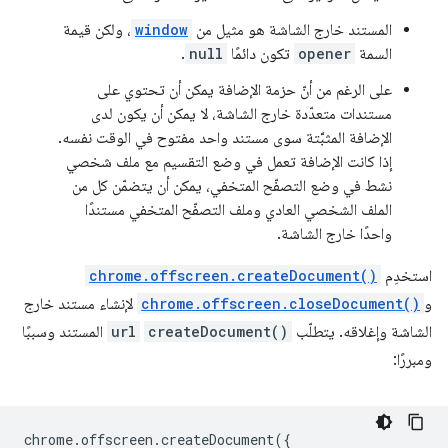
المستند خارج الشاشة هو مثيل من
window
، ولكن قيمة
السمة
opener
تكون دائمًا
null
.
على الرغم من أنّ حزمة الإضافة يمكن أن تحتوي على
مستندات متعدّدة خارج الشاشة، لا يمكن أن يكون لدى
الإضافة المثبَّتة سوى مستند واحد مفتوح في الوقت نفسه.
إذا كانت الإضافة تعمل في وضع التقسيم مع ملف شخصي
نشط في وضع التصفّح المتخفي، يمكن أن يتضمّن كل من
الملف الشخصي العادي وملف التصفّح المتخفي مستندًا
واحدًا خارج الشاشة.
استخدِم
chrome.offscreen.createDocument()
و
chrome.offscreen.closeDocument()
لإنشاء مستند خارج
الشاشة وإغلاقه. يتطلّب
createDocument()
url
المستند وسببًا
ومبررًا:
chrome
.
offscreen
.
createDocument
({