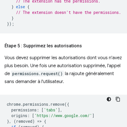
// The extension has the permissions.
}
else
{
// The extension doesn't have the permissions.
}
});
Étape 5 : Supprimez les autorisations
Vous devez supprimer les autorisations dont vous n'avez
plus besoin. Une fois une autorisation supprimée, l'appel
de
permissions.request()
la rajoute généralement
sans demander à l'utilisateur.
chrome
.
permissions
.
remove
({
permissions
:
[
'tabs'
],
origins
:
[
'https://www.google.com/'
]
},
(
removed
)
=
>
{
if
(
removed
)
{