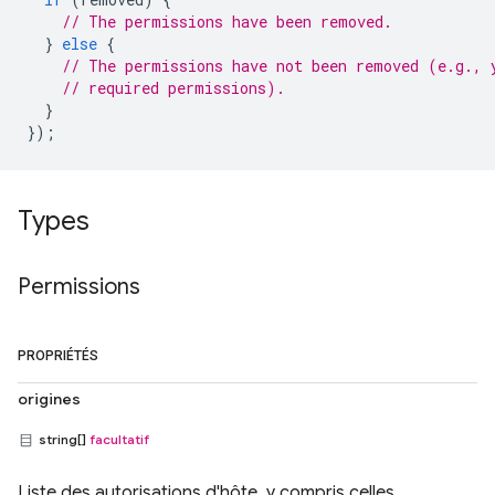
// The permissions have been removed.
}
else
{
// The permissions have not been removed (e.g., 
// required permissions).
}
});
Types
Permissions
PROPRIÉTÉS
origines
string[]
facultatif
Liste des autorisations d'hôte, y compris celles