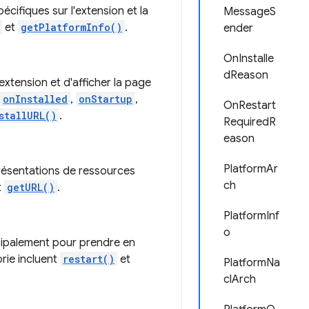
ifiques sur l'extension et la
MessageS
et
getPlatformInfo()
.
ender
OnInstalle
dReason
xtension et d'afficher la page
onInstalled
,
onStartup
,
OnRestart
stallURL()
.
RequiredR
eason
PlatformAr
présentations de ressources
ch
t
getURL()
.
PlatformInf
o
cipalement pour prendre en
rie incluent
restart()
et
PlatformNa
clArch