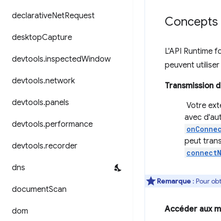
declarative
Net
Request
Concepts e
desktop
Capture
L'API Runtime 
devtools
.
inspected
Window
peuvent utiliser 
devtools
.
network
Transmission 
devtools
.
panels
Votre ext
avec d'au
devtools
.
performance
onConnec
peut trans
devtools
.
recorder
connectN
dns
Remarque
: Pour ob
document
Scan
Accéder aux mé
dom