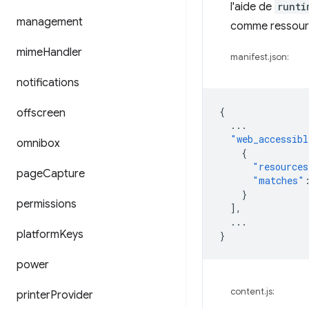
l'aide de
runti
management
comme ressource
mime
Handler
manifest.json:
notifications
{
offscreen
...
"web_accessibl
omnibox
{
"resources
page
Capture
"matches"
}
permissions
],
...
platform
Keys
}
power
content.js:
printer
Provider