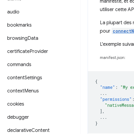
manifeste, et é
utiliser cette 
audio
La plupart des
bookmarks
pour
connectN
browsing
Data
L'exemple suiva
certificate
Provider
manifest.json:
commands
content
Settings
{
"name"
:
"My e
context
Menus
...
"permissions"
cookies
"nativeMessa
],
debugger
...
}
declarative
Content