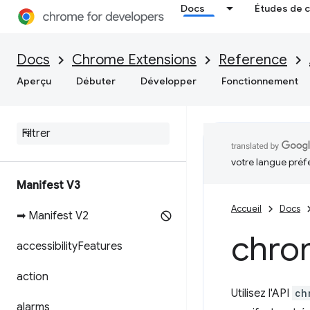
Docs
Études de 
Docs
Chrome Extensions
Reference
Aperçu
Débuter
Développer
Fonctionnement
votre langue préf
Manifest V3
Accueil
Docs
➡ Manifest V2
chro
accessibility
Features
action
Utilisez l'API
ch
alarms