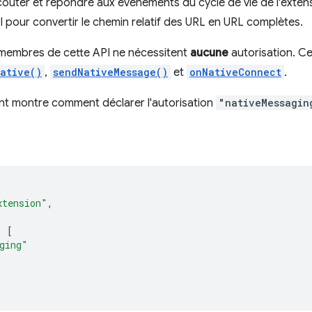
couter et répondre aux événements du cycle de vie de l'exte
API pour convertir le chemin relatif des URL en URL complètes.
 membres de cette API ne nécessitent
aucune
autorisation. Ce
ative()
,
sendNativeMessage()
et
onNativeConnect
.
nt montre comment déclarer l'autorisation
"nativeMessagin
xtension"
,
:
[
ging"