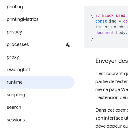
printing
{
// Block used 
printing
Metrics
const
img
=
do
img
.
src
=
chro
privacy
document
.
body
.
}
processes
proxy
Envoyer des
reading
List
Il est courant 
partie de l'ext
runtime
même page Web,
scripting
L'extension peut
search
Dans cet exempl
son interface u
sessions
développeur au 