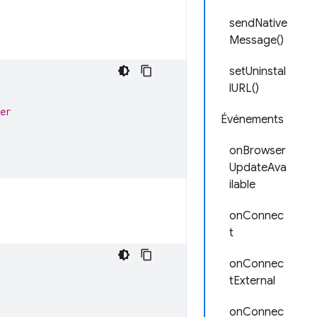
sendNative
Message()
setUninstal
lURL()
er
Événements
onBrowser
UpdateAva
ilable
onConnec
t
onConnec
tExternal
onConnec