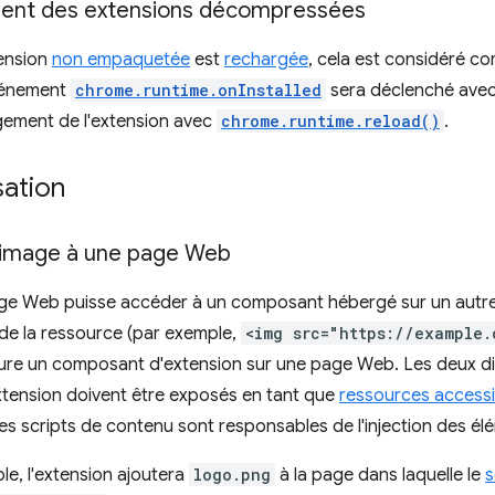
nt des extensions décompressées
ension
non empaquetée
est
rechargée
, cela est considéré c
événement
chrome.runtime.onInstalled
sera déclenché avec
rgement de l'extension avec
chrome.runtime.reload()
.
sation
 image à une page Web
ge Web puisse accéder à un composant hébergé sur un autre d
de la ressource (par exemple,
<img src="https://example.
ure un composant d'extension sur une page Web. Les deux di
xtension doivent être exposés en tant que
ressources accessi
es scripts de contenu sont responsables de l'injection des élé
e, l'extension ajoutera
logo.png
à la page dans laquelle le
s