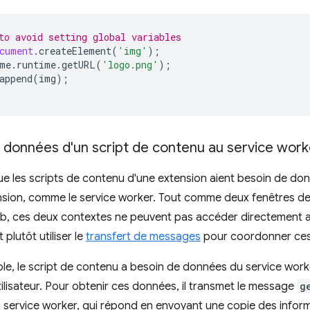
to avoid setting global variables
cument
.
createElement
(
'img'
);
me
.
runtime
.
getURL
(
'logo.png'
);
append
(
img
);
 données d'un script de contenu au service work
que les scripts de contenu d'une extension aient besoin de d
ension, comme le service worker. Tout comme deux fenêtres de
 ces deux contextes ne peuvent pas accéder directement aux
 plutôt utiliser le
transfert de messages
pour coordonner ces 
e, le script de contenu a besoin de données du service worker 
tilisateur. Pour obtenir ces données, il transmet le message
g
service worker, qui répond en envoyant une copie des informat