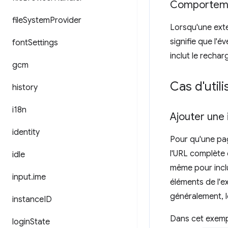
Comporteme
file
System
Provider
Lorsqu'une ext
signifie que l'
font
Settings
inclut le recha
gcm
Cas d'utili
history
i18n
Ajouter une
identity
Pour qu'une pa
l'URL complète 
idle
même pour incl
input
.
ime
éléments de l'e
généralement, l
instance
ID
Dans cet exempl
login
State