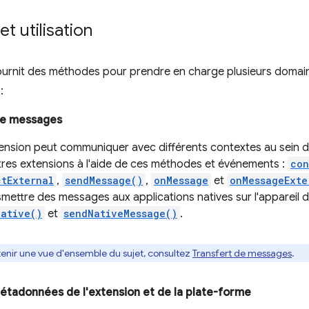
t utilisation
fournit des méthodes pour prendre en charge plusieurs domai
:
de messages
ension peut communiquer avec différents contextes au sein de
tres extensions à l'aide de ces méthodes et événements :
con
tExternal
,
sendMessage()
,
onMessage
et
onMessageExte
mettre des messages aux applications natives sur l'appareil de l
ative()
et
sendNativeMessage()
.
tenir une vue d'ensemble du sujet, consultez
Transfert de messages
.
tadonnées de l'extension et de la plate-forme