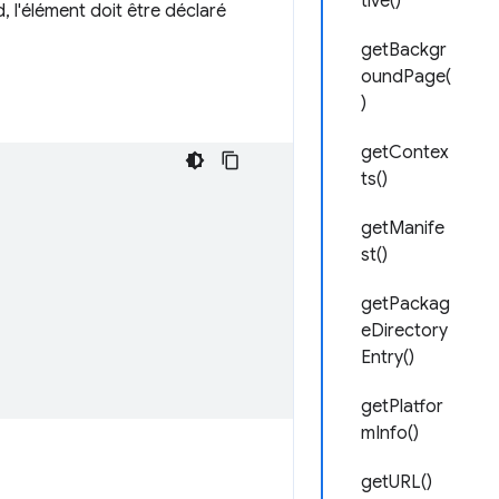
tive()
 l'élément doit être déclaré
getBackgr
oundPage(
)
getContex
ts()
getManife
st()
getPackag
eDirectory
Entry()
getPlatfor
mInfo()
getURL()