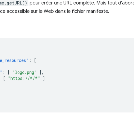
me.getURL()
pour créer une URL complète. Mais tout d'abord,
 accessible sur le Web dans le fichier manifeste.
e_resources"
:
[
"
:
[
"logo.png"
],
:
[
"https://*/*"
]