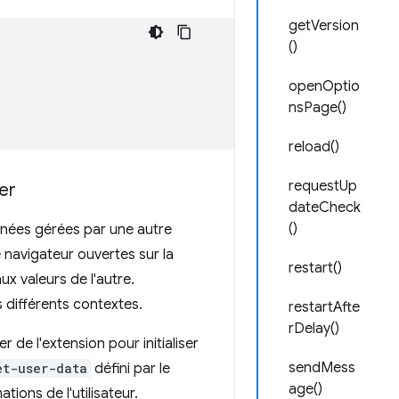
getVersion
()
openOptio
nsPage()
reload()
requestUp
er
dateCheck
()
onnées gérées par une autre
 navigateur ouvertes sur la
restart()
 valeurs de l'autre.
différents contextes.
restartAfte
rDelay()
de l'extension pour initialiser
sendMess
et-user-data
défini par le
age()
ions de l'utilisateur.