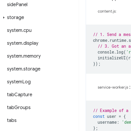
side
Panel
content.js:
storage
system
.
cpu
// 1. Send a mes
chrome
.
runtime
.
s
system
.
display
// 3. Got an a
console
.
log
(
'r
system
.
memory
initializeUI
(
r
});
system
.
storage
system
Log
:
service-worker.js
tab
Capture
tab
Groups
// Example of a 
const
user
=
{
tabs
username
:
'de
};