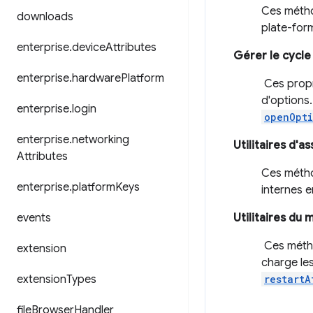
Ces métho
downloads
plate-for
enterprise
.
device
Attributes
Gérer le cycle
enterprise
.
hardware
Platform
Ces propr
d'options
enterprise
.
login
openOpt
enterprise
.
networking
Utilitaires d'a
Attributes
Ces métho
enterprise
.
platform
Keys
internes 
events
Utilitaires du
Ces métho
extension
charge le
extension
Types
restartA
file
Browser
Handler