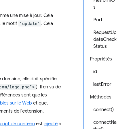
PlatformO
s
omme une mise à jour. Cela
Port
 le motif
"update"
. Cela
RequestUp
dateCheck
Status
Propriétés
id
omaine, elle doit spécifier
lastError
com/logo.png">
). Il en va de
fférences sont que les
Méthodes
bles sur le Web
et que,
connect()
ments de l'extension.
connectNa
cript de contenu
est
injecté
à