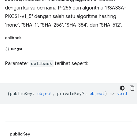
dengan kurva bernama P-256 dan algoritma "RSASSA-
PKCS1-v1_5" dengan salah satu algoritma hashing
"none", "SHA-1", "SHA-256", "SHA-384", dan "SHA-512".
callback
fungsi
Parameter
callback
terlihat seperti:
(
publicKey
:
object
,
privateKey?
:
object
) =>
void
publicKey