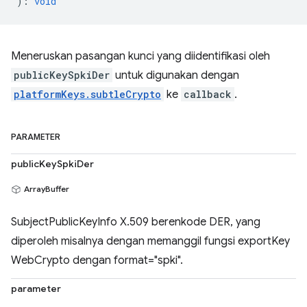
)
:
void
Meneruskan pasangan kunci yang diidentifikasi oleh
publicKeySpkiDer
untuk digunakan dengan
platformKeys.subtleCrypto
ke
callback
.
PARAMETER
publicKeySpkiDer
ArrayBuffer
SubjectPublicKeyInfo X.509 berenkode DER, yang
diperoleh misalnya dengan memanggil fungsi exportKey
WebCrypto dengan format="spki".
parameter