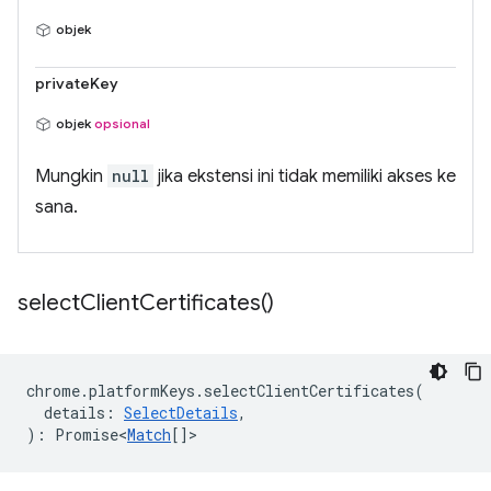
objek
privateKey
objek
opsional
Mungkin
null
jika ekstensi ini tidak memiliki akses ke
sana.
select
Client
Certificates(
)
chrome
.
platformKeys
.
selectClientCertificates
(
details
:
SelectDetails
,
)
:
Promise<
Match
[]
>