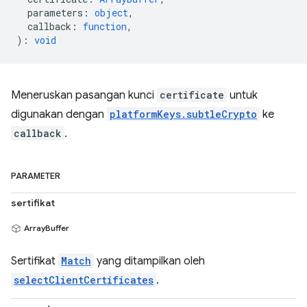
parameters
:
object
,
callback
:
function
,
)
:
void
Meneruskan pasangan kunci
certificate
untuk
digunakan dengan
platformKeys.subtleCrypto
ke
callback
.
PARAMETER
sertifikat
ArrayBuffer
Sertifikat
Match
yang ditampilkan oleh
selectClientCertificates
.