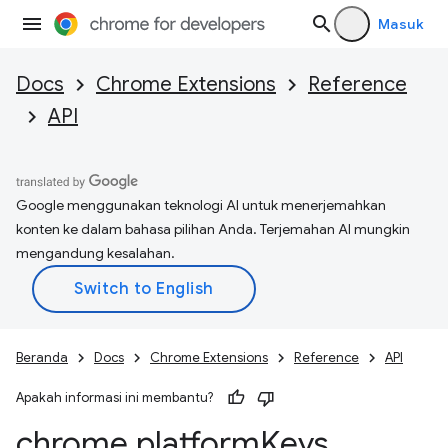
Masuk
Docs
Chrome Extensions
Reference
API
Google menggunakan teknologi AI untuk menerjemahkan
konten ke dalam bahasa pilihan Anda. Terjemahan AI mungkin
mengandung kesalahan.
Beranda
Docs
Chrome Extensions
Reference
API
Apakah informasi ini membantu?
chrome
.
platform
Keys