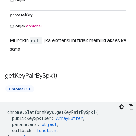
privateKey
objek
opsional
Mungkin
null
jika ekstensi ini tidak memiliki akses ke
sana.
get
Key
Pair
By
Spki(
)
Chrome 85+
chrome
.
platformKeys
.
getKeyPairBySpki
(
publicKeySpkiDer
:
ArrayBuffer
,
parameters
:
object
,
callback
:
function
,