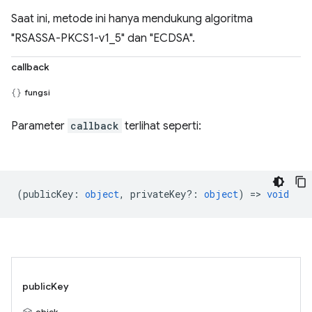
Saat ini, metode ini hanya mendukung algoritma
"RSASSA-PKCS1-v1_5" dan "ECDSA".
callback
fungsi
Parameter
callback
terlihat seperti:
(
publicKey
:
object
,
privateKey?
:
object
) =>
void
publicKey
objek