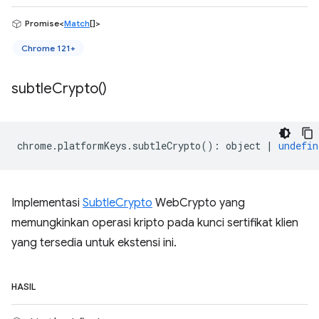
Promise<
Match
[]>
Chrome 121+
subtle
Crypto(
)
chrome
.
platformKeys
.
subtleCrypto
()
:
object
|
undefin
Implementasi
SubtleCrypto
WebCrypto yang
memungkinkan operasi kripto pada kunci sertifikat klien
yang tersedia untuk ekstensi ini.
HASIL