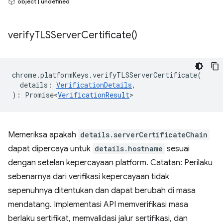
object | undefined
verify
TLSServer
Certificate(
)
chrome
.
platformKeys
.
verifyTLSServerCertificate
(
details
:
VerificationDetails
,
)
:
Promise<
VerificationResult
>
Memeriksa apakah
details.serverCertificateChain
dapat dipercaya untuk
details.hostname
sesuai
dengan setelan kepercayaan platform. Catatan: Perilaku
sebenarnya dari verifikasi kepercayaan tidak
sepenuhnya ditentukan dan dapat berubah di masa
mendatang. Implementasi API memverifikasi masa
berlaku sertifikat, memvalidasi jalur sertifikasi, dan