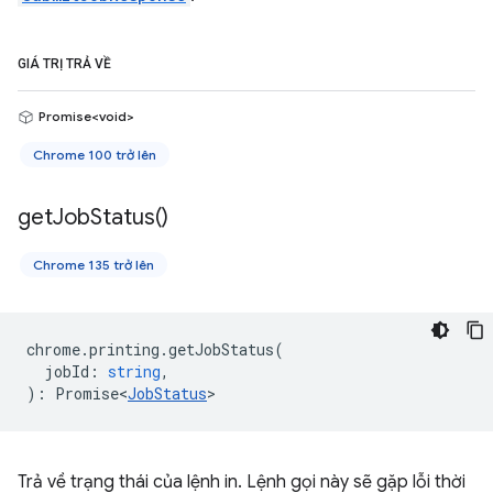
GIÁ TRỊ TRẢ VỀ
Promise<void>
Chrome 100 trở lên
get
Job
Status(
)
Chrome 135 trở lên
chrome
.
printing
.
getJobStatus
(
jobId
:
string
,
)
:
Promise<
JobStatus
>
Trả về trạng thái của lệnh in. Lệnh gọi này sẽ gặp lỗi thời