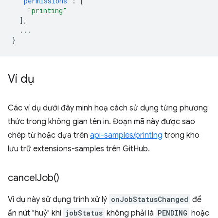
"permissions"
:
[
"printing"
],
...
}
Ví dụ
Các ví dụ dưới đây minh hoạ cách sử dụng từng phương
thức trong không gian tên in. Đoạn mã này được sao
chép từ hoặc dựa trên
api-samples/printing
trong kho
lưu trữ extensions-samples trên GitHub.
cancel
Job(
)
Ví dụ này sử dụng trình xử lý
onJobStatusChanged
để
ẩn nút "huỷ" khi
jobStatus
không phải là
PENDING
hoặc