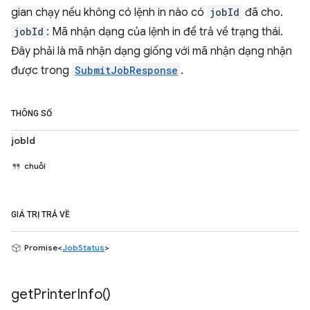
gian chạy nếu không có lệnh in nào có
jobId
đã cho.
jobId
: Mã nhận dạng của lệnh in để trả về trạng thái.
Đây phải là mã nhận dạng giống với mã nhận dạng nhận
được trong
SubmitJobResponse
.
THÔNG SỐ
jobId
chuỗi
GIÁ TRỊ TRẢ VỀ
Promise<
JobStatus
>
get
Printer
Info(
)