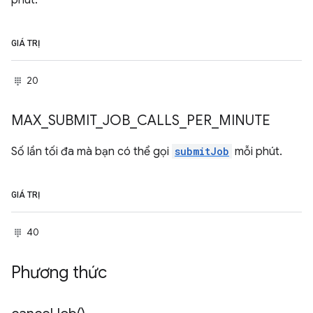
phút.
GIÁ TRỊ
20
MAX
_
SUBMIT
_
JOB
_
CALLS
_
PER
_
MINUTE
Số lần tối đa mà bạn có thể gọi
submitJob
mỗi phút.
GIÁ TRỊ
40
Phương thức