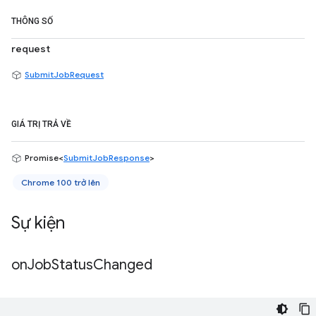
THÔNG SỐ
request
SubmitJobRequest
GIÁ TRỊ TRẢ VỀ
Promise<
SubmitJobResponse
>
Chrome 100 trở lên
Sự kiện
on
Job
Status
Changed