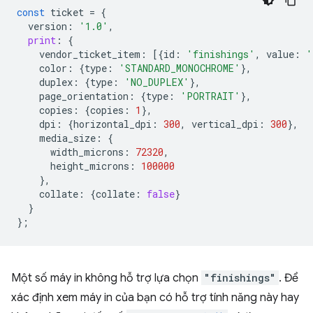
const
ticket
=
{
version
:
'1.0'
,
print
:
{
vendor_ticket_item
:
[{
id
:
'finishings'
,
value
:
'
color
:
{
type
:
'STANDARD_MONOCHROME'
},
duplex
:
{
type
:
'NO_DUPLEX'
},
page_orientation
:
{
type
:
'PORTRAIT'
},
copies
:
{
copies
:
1
},
dpi
:
{
horizontal_dpi
:
300
,
vertical_dpi
:
300
},
media_size
:
{
width_microns
:
72320
,
height_microns
:
100000
},
collate
:
{
collate
:
false
}
}
};
Một số máy in không hỗ trợ lựa chọn
"finishings"
. Để
xác định xem máy in của bạn có hỗ trợ tính năng này hay