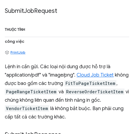
Submit
Job
Request
THUỘC TÍNH
công việc
PrintJob
Lệnh in cần gửi. Các loại nội dung được hỗ trợ là
"application/pdf" và "image/png".
Cloud Job Ticket
không
được bao gồm các trường
FitToPageTicketItem
,
PageRangeTicketItem
và
ReverseOrderTicketItem
vì
chúng không liên quan đến tính năng in gốc.
VendorTicketItem
là không bắt buộc. Bạn phải cung
cấp tất cả các trường khác.