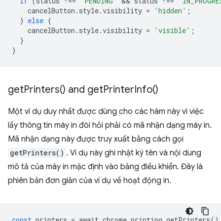
if
(
status
!==
"PENDING"
 && 
status
!==
"IN_PROGRE
cancelButton
.
style
.
visibility
=
'hidden'
;
}
else
{
cancelButton
.
style
.
visibility
=
'visible'
;
}
}
get
Printers(
) and
get
Printer
Info(
)
Một ví dụ duy nhất được dùng cho các hàm này vì việc
lấy thông tin máy in đòi hỏi phải có mã nhận dạng máy in.
Mã nhận dạng này được truy xuất bằng cách gọi
getPrinters()
. Ví dụ này ghi nhật ký tên và nội dung
mô tả của máy in mặc định vào bảng điều khiển. Đây là
phiên bản đơn giản của ví dụ về hoạt động in.
const
printers
=
await
chrome
.
printing
.
getPrinters
()