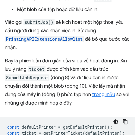
Một blob của tệp hoặc dữ liệu cần in.
Việc gọi
submitJob()
sẽ kích hoạt một hộp thoại yêu
cầu người dùng xác nhận việc in. Sử dụng
PrintingAPIExtensionsAllowlist
để bỏ qua bước xác
nhận.
Đây là phiên bản đơn giản của ví dụ về hoạt động in. Xin
lưu ý rằng
ticket
được đính kèm vào cấu trúc
SubmitJobRequest
(dòng 8) và dữ liệu cần in được
chuyển đổi thành một blob (dòng 10). Việc lấy mã nhận
dạng của máy in (dòng 1) phức tạp hơn
trong mẫu
so với
những gì được minh hoạ ở đây.
const
defaultPrinter
=
getDefaultPrinter
();
const
ticket
=
getPrinterTicket
(
defaultPrinter
);