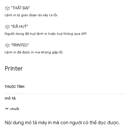
"THẤT BẠI"
Lệnh in bị gián đoạn do xảy ra lỗi.
"ĐÃ HUỶ"
Người dùng đã huỷ lệnh in hoặc huỷ thông qua API.
"PRINTED"
Lệnh in đã được in mà không gặp lỗi.
Printer
THUỘC TÍNH
mô tả
chuỗi
Nội dung mô tả máy in mà con người có thể đọc được.