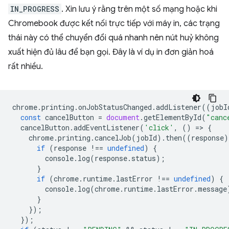
IN_PROGRESS
. Xin lưu ý rằng trên một số mạng hoặc khi
Chromebook được kết nối trực tiếp với máy in, các trạng
thái này có thể chuyển đổi quá nhanh nên nút huỷ không
xuất hiện đủ lâu để bạn gọi. Đây là ví dụ in đơn giản hoá
rất nhiều.
chrome
.
printing
.
onJobStatusChanged
.
addListener
((
jobI
const
cancelButton
=
document
.
getElementById
(
"canc
cancelButton
.
addEventListener
(
'click'
,
()
=
>
{
chrome
.
printing
.
cancelJob
(
jobId
).
then
((
response
)
if
(
response
!==
undefined
)
{
console
.
log
(
response
.
status
);
}
if
(
chrome
.
runtime
.
lastError
!==
undefined
)
{
console
.
log
(
chrome
.
runtime
.
lastError
.
message
}
});
});