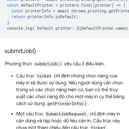
const
defaultPrinter
=
printers
.
find
((
printer
)
=
>
{
const
printerInfo
=
await
chrome
.
printing
.
getPrint
return
printerInfo
.
isDefault
;
}
console
.
log
(
`
Default
printer
:
$
{
defaultPrinter
.
name
}
submit
Job(
)
Phương thức
submitJob()
yêu cầu 3 điều kiện.
Cấu trúc
ticket
chỉ định những chức năng của
máy in sẽ được sử dụng. Nếu người dùng cần chọn
trong số các chức năng hiện có, bạn có thể truy
xuất các chức năng đó cho một máy in cụ thể bằng
cách sử dụng
getPrinterInfo()
.
Một cấu trúc
SubmitJobRequest
, chỉ định máy in
cần dùng và tệp hoặc dữ liệu cần in. Cấu trúc này
chứa một tham chiếu đến cấu trúc
ticket
.