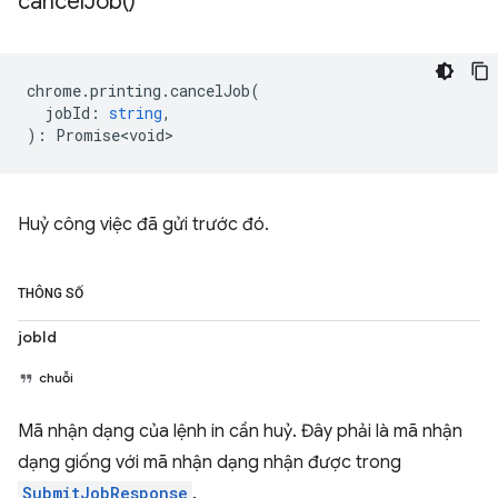
cancel
Job(
)
chrome
.
printing
.
cancelJob
(
jobId
:
string
,
)
:
Promise<void>
Huỷ công việc đã gửi trước đó.
THÔNG SỐ
jobId
chuỗi
Mã nhận dạng của lệnh in cần huỷ. Đây phải là mã nhận
dạng giống với mã nhận dạng nhận được trong
SubmitJobResponse
.