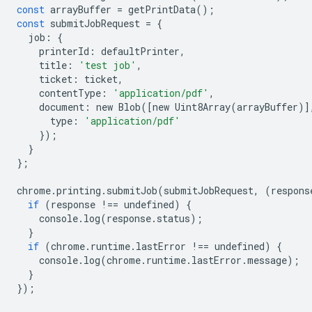
const
arrayBuffer
=
getPrintData
();
const
submitJobRequest
=
{
job
:
{
printerId
:
defaultPrinter
,
title
:
'test job'
,
ticket
:
ticket
,
contentType
:
'application/pdf'
,
document
:
new
Blob
([
new
Uint8Array
(
arrayBuffer
)]
type
:
'application/pdf'
});
}
};
chrome
.
printing
.
submitJob
(
submitJobRequest
,
(
respons
if
(
response
!==
undefined
)
{
console
.
log
(
response
.
status
);
}
if
(
chrome
.
runtime
.
lastError
!==
undefined
)
{
console
.
log
(
chrome
.
runtime
.
lastError
.
message
);
}
});