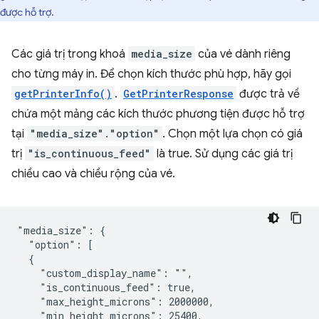
được hỗ trợ.
Các giá trị trong khoá
media_size
của vé dành riêng
cho từng máy in. Để chọn kích thước phù hợp, hãy gọi
getPrinterInfo()
.
GetPrinterResponse
được trả về
chứa một mảng các kích thước phương tiện được hỗ trợ
tại
"media_size"."option"
. Chọn một lựa chọn có giá
trị
"is_continuous_feed"
là true. Sử dụng các giá trị
chiều cao và chiều rộng của vé.
"media_size": {

  "option": [

  {

    "custom_display_name": "",

    "is_continuous_feed": true,

    "max_height_microns": 2000000,

    "min_height_microns": 25400,
