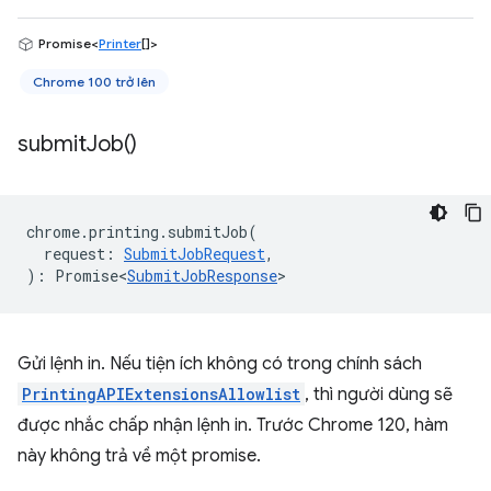
Promise<
Printer
[]>
Chrome 100 trở lên
submit
Job(
)
chrome
.
printing
.
submitJob
(
request
:
SubmitJobRequest
,
)
:
Promise<
SubmitJobResponse
>
Gửi lệnh in. Nếu tiện ích không có trong chính sách
PrintingAPIExtensionsAllowlist
, thì người dùng sẽ
được nhắc chấp nhận lệnh in. Trước Chrome 120, hàm
này không trả về một promise.