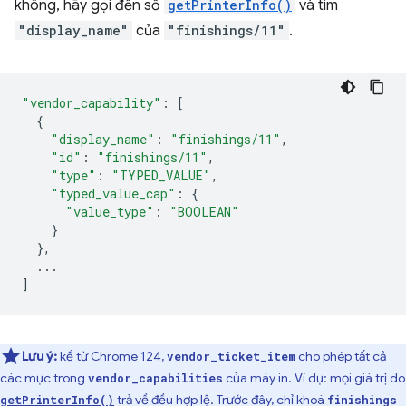
không, hãy gọi đến số
getPrinterInfo()
và tìm
"display_name"
của
"finishings/11"
.
"vendor_capability"
:
[
{
"display_name"
:
"finishings/11"
,
"id"
:
"finishings/11"
,
"type"
:
"TYPED_VALUE"
,
"typed_value_cap"
:
{
"value_type"
:
"BOOLEAN"
}
},
...
]
Lưu ý:
kể từ Chrome 124,
cho phép tất cả
vendor_ticket_item
các mục trong
của máy in. Ví dụ: mọi giá trị do
vendor_capabilities
trả về đều hợp lệ. Trước đây, chỉ khoá
getPrinterInfo()
finishings