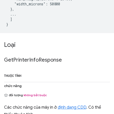
    "width_microns": 50800

  },

  ...

  ]

Loại
Get
Printer
Info
Response
THUỘC TÍNH
chức năng
đối tượng
không bắt buộc
Các chức năng của máy in ở
định dạng CDD
. Có thể