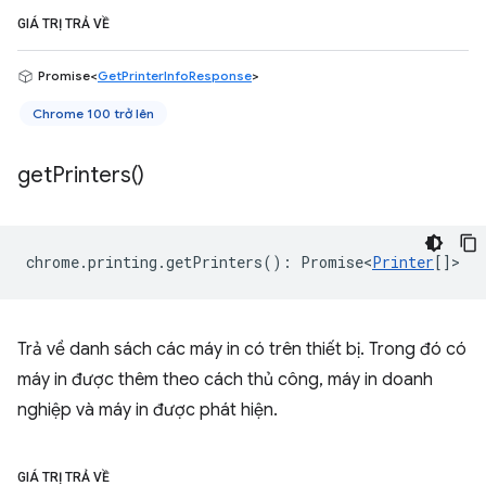
GIÁ TRỊ TRẢ VỀ
Promise<
GetPrinterInfoResponse
>
Chrome 100 trở lên
get
Printers(
)
chrome
.
printing
.
getPrinters
()
:
Promise<
Printer
[]
>
Trả về danh sách các máy in có trên thiết bị. Trong đó có
máy in được thêm theo cách thủ công, máy in doanh
nghiệp và máy in được phát hiện.
GIÁ TRỊ TRẢ VỀ