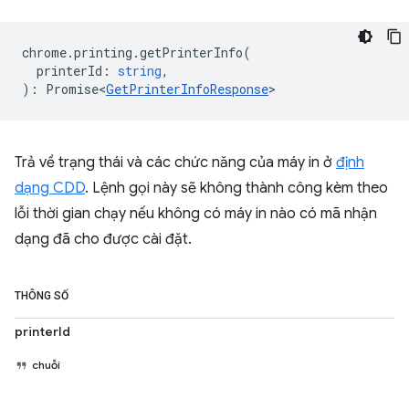
chrome
.
printing
.
getPrinterInfo
(
printerId
:
string
,
)
:
Promise<
GetPrinterInfoResponse
>
Trả về trạng thái và các chức năng của máy in ở
định
dạng CDD
. Lệnh gọi này sẽ không thành công kèm theo
lỗi thời gian chạy nếu không có máy in nào có mã nhận
dạng đã cho được cài đặt.
THÔNG SỐ
printerId
chuỗi