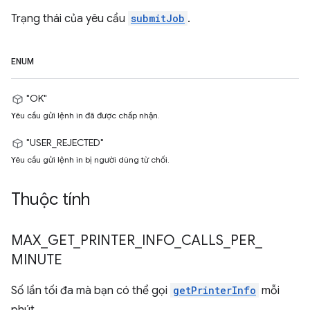
Trạng thái của yêu cầu
submitJob
.
ENUM
"OK"
Yêu cầu gửi lệnh in đã được chấp nhận.
"USER_REJECTED"
Yêu cầu gửi lệnh in bị người dùng từ chối.
Thuộc tính
MAX
_
GET
_
PRINTER
_
INFO
_
CALLS
_
PER
_
MINUTE
Số lần tối đa mà bạn có thể gọi
getPrinterInfo
mỗi