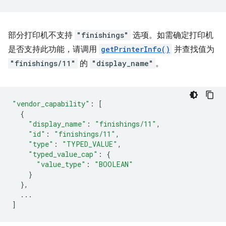
部分打印机不支持
"finishings"
选项。如需确定打印机
是否支持此功能，请调用
getPrinterInfo()
并查找值为
"finishings/11"
的
"display_name"
。
"vendor_capability"
:
[
{
"display_name"
:
"finishings/11"
,
"id"
:
"finishings/11"
,
"type"
:
"TYPED_VALUE"
,
"typed_value_cap"
:
{
"value_type"
:
"BOOLEAN"
}
},
...
]