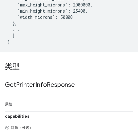
    "max_height_microns": 2000000,

    "min_height_microns": 25400,

    "width_microns": 50800

  },

  ...

  ]

类型
Get
Printer
Info
Response
属性
capabilities
对象（可选）