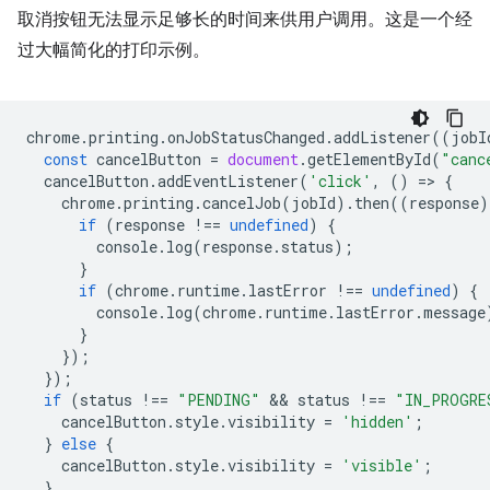
取消按钮无法显示足够长的时间来供用户调用。这是一个经
过大幅简化的打印示例。
chrome
.
printing
.
onJobStatusChanged
.
addListener
((
jobI
const
cancelButton
=
document
.
getElementById
(
"canc
cancelButton
.
addEventListener
(
'click'
,
()
=
>
{
chrome
.
printing
.
cancelJob
(
jobId
).
then
((
response
)
if
(
response
!==
undefined
)
{
console
.
log
(
response
.
status
);
}
if
(
chrome
.
runtime
.
lastError
!==
undefined
)
{
console
.
log
(
chrome
.
runtime
.
lastError
.
message
}
});
});
if
(
status
!==
"PENDING"
 && 
status
!==
"IN_PROGRE
cancelButton
.
style
.
visibility
=
'hidden'
;
}
else
{
cancelButton
.
style
.
visibility
=
'visible'
;
}