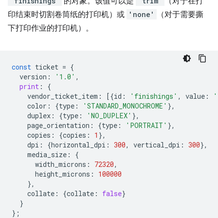
'finishings'
的对象。该值可以是
'trim'
（对于在打
印结束时切割卷筒纸的打印机）或
'none'
（对于需要撕
下打印作业的打印机）。
const
ticket
=
{
version
:
'1.0'
,
print
:
{
vendor_ticket_item
:
[{
id
:
'finishings'
,
value
:
'
color
:
{
type
:
'STANDARD_MONOCHROME'
},
duplex
:
{
type
:
'NO_DUPLEX'
},
page_orientation
:
{
type
:
'PORTRAIT'
},
copies
:
{
copies
:
1
},
dpi
:
{
horizontal_dpi
:
300
,
vertical_dpi
:
300
},
media_size
:
{
width_microns
:
72320
,
height_microns
:
100000
},
collate
:
{
collate
:
false
}
}
};