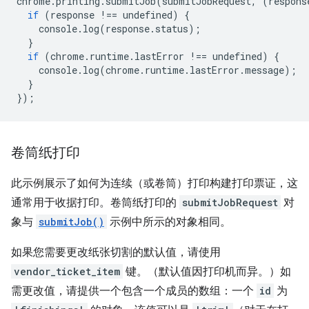
chrome
.
printing
.
submitJob
(
submitJobRequest
,
(
respons
if
(
response
!==
undefined
)
{
console
.
log
(
response
.
status
);
}
if
(
chrome
.
runtime
.
lastError
!==
undefined
)
{
console
.
log
(
chrome
.
runtime
.
lastError
.
message
);
}
});
卷筒纸打印
此示例展示了如何为连续（或卷筒）打印构建打印票证，这
通常用于收据打印。卷筒纸打印的
submitJobRequest
对
象与
submitJob()
示例中所示的对象相同。
如果您需要更改纸张切割的默认值，请使用
vendor_ticket_item
键。（默认值因打印机而异。）如
需更改值，请提供一个包含一个成员的数组：一个
id
为