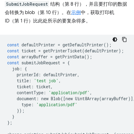
SubmitJobRequest
结构（第 8 行），并且要打印的数据
会转换为 blob（第 10 行）。在
示例
中，获取打印机
ID（第 1 行）比此处所示的要复杂得多。
const
defaultPrinter
=
getDefaultPrinter
();
const
ticket
=
getPrinterTicket
(
defaultPrinter
);
const
arrayBuffer
=
getPrintData
();
const
submitJobRequest
=
{
job
:
{
printerId
:
defaultPrinter
,
title
:
'test job'
,
ticket
:
ticket
,
contentType
:
'application/pdf'
,
document
:
new
Blob
([
new
Uint8Array
(
arrayBuffer
)]
type
:
'application/pdf'
});
}
};