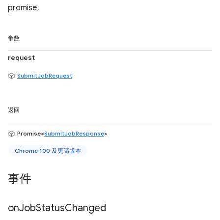
promise。
参数
request
SubmitJobRequest
返回
Promise<
SubmitJobResponse
>
Chrome 100 及更高版本
事件
on
Job
Status
Changed