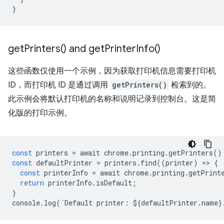
}
get
Printers(
) and
get
Printer
Info(
)
这些函数仅使用一个示例，因为获取打印机信息需要打印机
ID，而打印机 ID 是通过调用
getPrinters()
检索到的。
此示例会将默认打印机的名称和说明记录到控制台。这是简
化版的打印示例。
const
printers
=
await
chrome
.
printing
.
getPrinters
()
const
defaultPrinter
=
printers
.
find
((
printer
)
=
>
{
const
printerInfo
=
await
chrome
.
printing
.
getPrint
return
printerInfo
.
isDefault
;
}
console
.
log
(
`
Default
printer
:
$
{
defaultPrinter
.
name
}