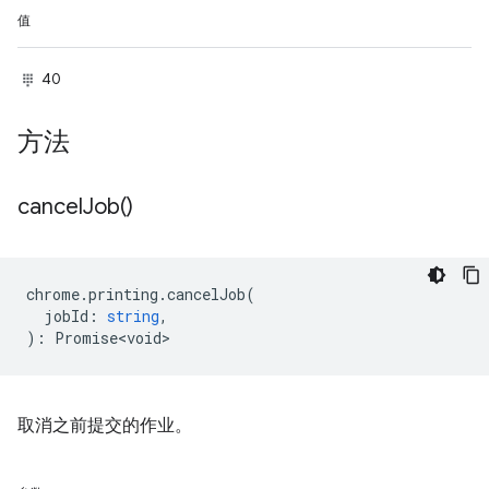
值
40
方法
cancel
Job(
)
chrome
.
printing
.
cancelJob
(
jobId
:
string
,
)
:
Promise<void>
取消之前提交的作业。