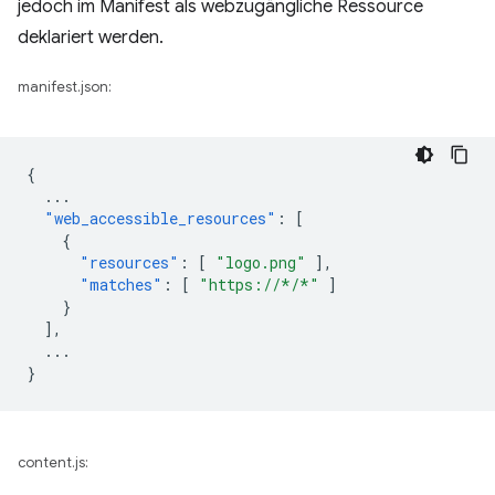
jedoch im Manifest als webzugängliche Ressource
deklariert werden.
manifest.json:
{
...
"web_accessible_resources"
:
[
{
"resources"
:
[
"logo.png"
],
"matches"
:
[
"https://*/*"
]
}
],
...
}
content.js: