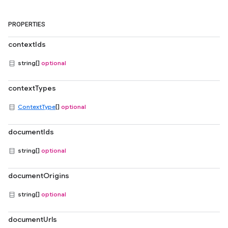
PROPERTIES
contextIds
string[]
optional
contextTypes
ContextType
[]
optional
documentIds
string[]
optional
documentOrigins
string[]
optional
documentUrls