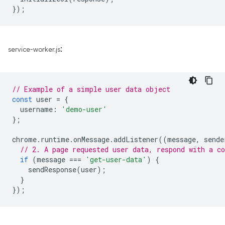
});
:
service-worker.js
// Example of a simple user data object
const
user
=
{
username
:
'demo-user'
};
chrome
.
runtime
.
onMessage
.
addListener
((
message
,
sende
// 2. A page requested user data, respond with a co
if
(
message
===
'get-user-data'
)
{
sendResponse
(
user
);
}
});