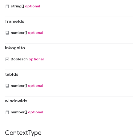
string[]
optional
frameIds
number[]
optional
Inkognito
Boolesch
optional
tabIds
number[]
optional
windowIds
number[]
optional
Context
Type