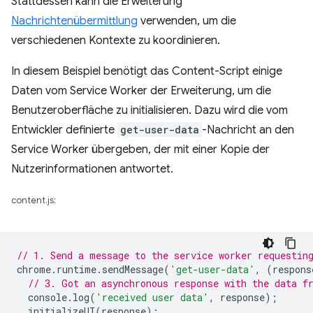
Stattdessen kann die Erweiterung
Nachrichtenübermittlung
verwenden, um die
verschiedenen Kontexte zu koordinieren.
In diesem Beispiel benötigt das Content-Script einige
Daten vom Service Worker der Erweiterung, um die
Benutzeroberfläche zu initialisieren. Dazu wird die vom
Entwickler definierte
get-user-data
-Nachricht an den
Service Worker übergeben, der mit einer Kopie der
Nutzerinformationen antwortet.
content.js:
// 1. Send a message to the service worker requestin
chrome
.
runtime
.
sendMessage
(
'get-user-data'
,
(
respons
// 3. Got an asynchronous response with the data f
console
.
log
(
'received user data'
,
response
);
initializeUI
(
response
);