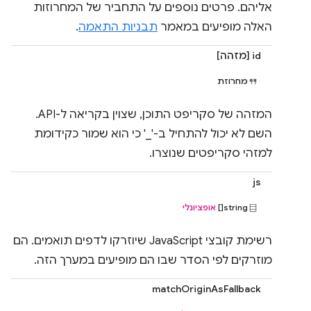
אליהם. פרטים נוספים על התחביר של המחרוזות
האלה מופיעים במאמר
תבניות התאמה
.
id [מזהה]
מחרוזת
המזהה של סקריפט התוכן, שצוין בקריאה ל-API.
השם לא יכול להתחיל ב-'_' כי הוא שמור כקידומת
למזהי סקריפטים שנוצרו.
js
string[]
אופציונלי
רשימת קובצי JavaScript שיוזרקו לדפים תואמים. הם
מוזרקים לפי הסדר שבו הם מופיעים במערך הזה.
matchOriginAsFallback