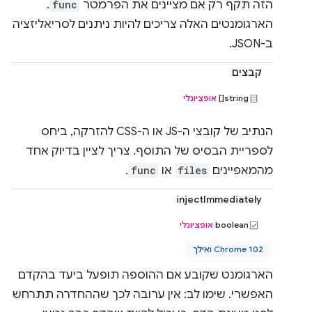
הזה תקף רק אם מציינים את הפרמטר
func
.
הארגומנטים האלה צריכים להיות ניתנים לסריאליזציה
ב-JSON.
קבצים
string[]
אופציונלי
הנתיב של קובצי ה-JS או ה-CSS להזרקה, ביחס
לספריית הבסיס של התוסף. צריך לציין בדיוק אחד
מהמאפיינים
files
או
func
.
injectImmediately
boolean
אופציונלי
Chrome 102 ואילך
הארגומנט שקובע אם ההוספה תופעל ביעד בהקדם
האפשרי. שימו לב: אין ערובה לכך שההחדרה תתרחש