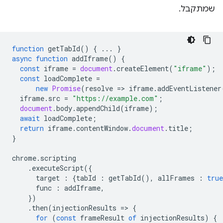
שמתקבל.
function
getTabId
()
{
...
}
async
function
addIframe
()
{
const
iframe
=
document
.
createElement
(
"iframe"
);
const
loadComplete
=
new
Promise
(
resolve
=
>
iframe
.
addEventListener
iframe
.
src
=
"https://example.com"
;
document
.
body
.
appendChild
(
iframe
);
await
loadComplete
;
return
iframe
.
contentWindow
.
document
.
title
;
}
chrome
.
scripting
.
executeScript
({
target
:
{
tabId
:
getTabId
(),
allFrames
:
true
func
:
addIframe
,
})
.
then
(
injectionResults
=
>
{
for
(
const
frameResult
of
injectionResults
)
{