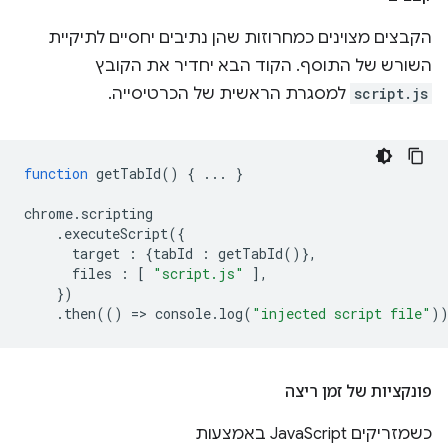
הקבצים מצוינים כמחרוזות שהן נתיבים יחסיים לתיקיית
השורש של התוסף. הקוד הבא יחדיר את הקובץ
script.js
למסגרת הראשית של הכרטיסייה.
function
getTabId
()
{
...
}
chrome
.
scripting
.
executeScript
({
target
:
{
tabId
:
getTabId
()},
files
:
[
"script.js"
],
})
.
then
(()
=
>
console
.
log
(
"injected script file"
)
פונקציות של זמן ריצה
כשמזריקים JavaScript באמצעות