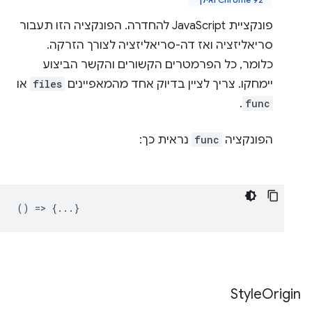
פונקציית JavaScript להחדרה. הפונקציה הזו תעבור
סריאליזציה ואז דה-סריאליזציה לצורך הזרקה.
כלומר, כל הפרמטרים הקשורים והקשר הביצוע
יימחקו. צריך לציין בדיוק אחד מהמאפיינים
files
או
.
func
הפונקציה
func
נראית כך:
() => {...}
Style
Origin