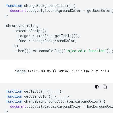
function
changeBackgroundColor
()
{
document
.
body
.
style
.
backgroundColor
=
getUserColor
}
chrome
.
scripting
.
executeScript
({
target
:
{
tabId
:
getTabId
()},
func
:
changeBackgroundColor
,
})
.
then
(()
=
>
console
.
log
(
"injected a function"
))
כדי לעקוף את הבעיה, אפשר להשתמש בנכס
args
:
function
getTabId
()
{
...
}
function
getUserColor
()
{
...
}
function
changeBackgroundColor
(
backgroundColor
)
{
document
.
body
.
style
.
backgroundColor
=
backgroundCo
}