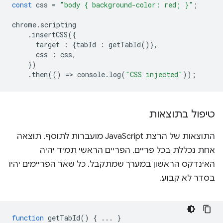
const
css
=
"body { background-color: red; }"
;
chrome
.
scripting
.
insertCSS
({
target
:
{
tabId
:
getTabId
()},
css
:
css
,
})
.
then
(()
=
>
console
.
log
(
"CSS injected"
));
טיפול בתוצאות
התוצאות של הרצת JavaScript מועברות לתוסף. תוצאה
אחת נכללת בכל פריים. הפריים הראשי תמיד יהיה
האינדקס הראשון במערך שמתקבל. כל שאר הפריימים יהיו
בסדר לא קבוע.
function
getTabId
()
{
...
}