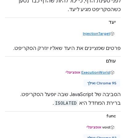
לפני טעינת הדף, כי יכול להיות שהדף כבר נטען
כשהסקריפט מגיע ליעד.
יעד
InjectionTarget
פרטים שמציינים את היעד שאליו יוזרק הסקריפט.
עולם
ExecutionWorld
אופציונלי
Chrome 95 ואילך
הסביבה של JavaScript שבה יופעל הסקריפט.
ברירת המחדל היא
ISOLATED
.
func
‫void
אופציונלי
Chrome 92 ואילך