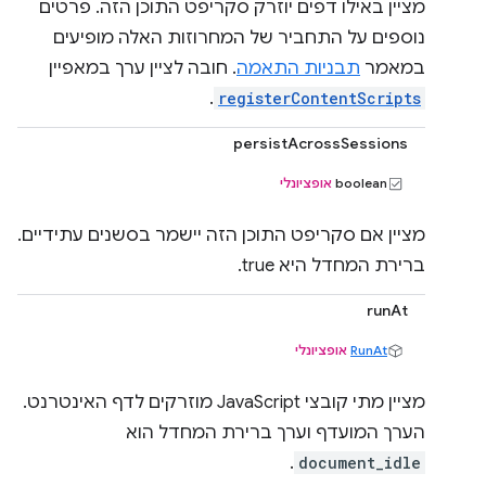
מציין באילו דפים יוזרק סקריפט התוכן הזה. פרטים
נוספים על התחביר של המחרוזות האלה מופיעים
במאמר
תבניות התאמה
. חובה לציין ערך במאפיין
.
registerContentScripts
persistAcrossSessions
boolean
אופציונלי
מציין אם סקריפט התוכן הזה יישמר בסשנים עתידיים.
ברירת המחדל היא true.
runAt
RunAt
אופציונלי
מציין מתי קובצי JavaScript מוזרקים לדף האינטרנט.
הערך המועדף וערך ברירת המחדל הוא
.
document_idle