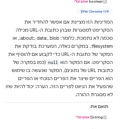
boolean
אופציונלי
Chrome 119 ואילך
המדיניות הזו מציינת אם אפשר להחדיר את
הסקריפט למסגרות שבהן כתובת ה-URL מכילה
סכמה לא נתמכת, כלומר: about:, data:, blob:, או
filesystem:. במקרים כאלה, המערכת בודקת את
המקור של כתובת ה-URL כדי לקבוע אם להוסיף את
הסקריפט. אם המקור הוא
null
(כמו במקרה של
כתובות URL של נתונים), המקור שנעשה בו שימוש
הוא הפריים שיצר את הפריים הנוכחי או הפריים
שהפעיל את הניווט לפריים הזה. הערה: יכול להיות שזו
לא מסגרת ההורה.
תואם את:
string[]
אופציונלי