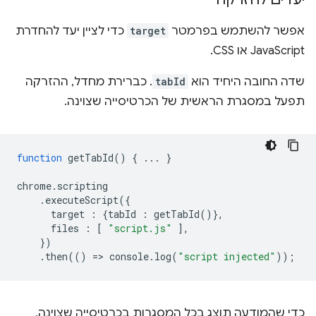
אפשר להשתמש בפרמטר
target
כדי לציין יעד להחדרת
JavaScript או CSS.
שדה החובה היחיד הוא
tabId
. כברירת מחדל, ההזרקה
תפעל במסגרת הראשית של הכרטיסייה שצוינה.
function
getTabId
()
{
...
}
chrome
.
scripting
.
executeScript
({
target
:
{
tabId
:
getTabId
()},
files
:
[
"script.js"
],
})
.
then
(()
=
>
console
.
log
(
"script injected"
));
כדי שהמודעה תוצג בכל המסגרות בכרטיסייה שצוינה,