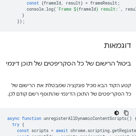
const
{
frameId
,
result
}
=
frameResult
;
console
.
log
(
`Frame 
${
frameId
}
 result:`
,
resu
}
});
דוגמאות
ביטול הרישום של כל הסקריפטים של תוכן דינמי
קטע הקוד הבא מכיל פונקציה שמבטלת את הרישום של
כל הסקריפטים של התוכן הדינמי שהתוסף רשם קודם לכן.
async
function
unregisterAllDynamicContentScripts
()
try
{
const
scripts
=
await
chrome
.
scripting
.
getRegist