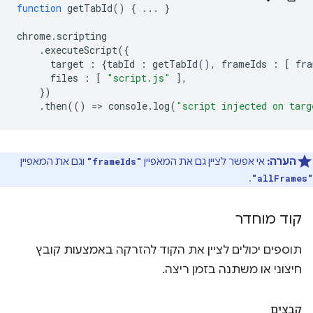
function
getTabId
()
{
...
}
chrome
.
scripting
.
executeScript
({
target
:
{
tabId
:
getTabId
(),
frameIds
:
[
fra
files
:
[
"script.js"
],
})
.
then
(()
=
>
console
.
log
(
"script injected on targ
הערה:
אי אפשר לציין גם את המאפיין
וגם את המאפיין
"frameIds"
.
"allFrames"
קוד מוחדר
תוספים יכולים לציין את הקוד להזרקה באמצעות קובץ
חיצוני או משתנה בזמן ריצה.
קבצים