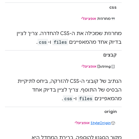
css
מחרוזת
אופציונלי
מחרוזת שמכילה את ה-CSS להחדרה. צריך לציין
בדיוק אחד מהמאפיינים
files
ו-
css
.
קבצים
string[]
אופציונלי
הנתיב של קובצי ה-CSS להזרקה, ביחס לתיקיית
הבסיס של התוסף. צריך לציין בדיוק אחד
מהמאפיינים
files
ו-
css
.
origin
StyleOrigin
אופציונלי
מקור הסגנון להוספה. ברירת המחדל היא