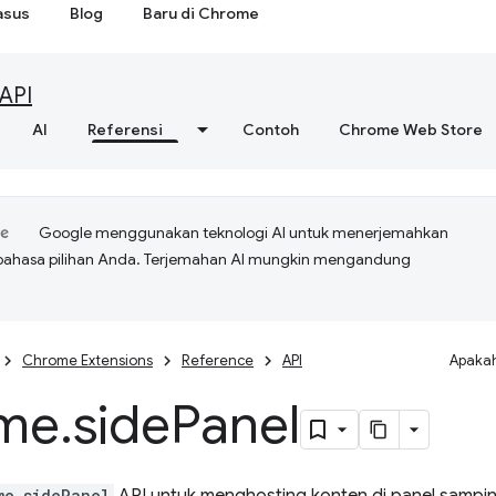
asus
Blog
Baru di Chrome
API
AI
Referensi
Contoh
Chrome Web Store
Google menggunakan teknologi AI untuk menerjemahkan
bahasa pilihan Anda. Terjemahan AI mungkin mengandung
Chrome Extensions
Reference
API
Apakah
me
.
side
Panel
me.sidePanel