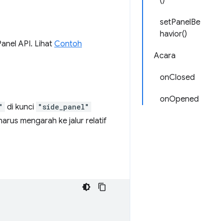
()
setPanelBe
havior()
nel API. Lihat
Contoh
Acara
onClosed
onOpened
"
di kunci
"side_panel"
arus mengarah ke jalur relatif