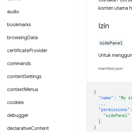
Gunakan
konten utama 
audio
Izin
bookmarks
browsing
Data
sidePanel
certificate
Provider
Untuk mengguna
commands
manifest.json:
content
Settings
context
Menus
{
"name"
:
"My s
cookies
...
"permissions"
debugger
"sidePanel"
]
}
declarative
Content