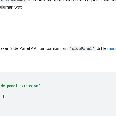
API untuk menghosting konten di panel samp
halaman web.
kan Side Panel API, tambahkan izin
"sidePanel"
di file
mani
ide panel extension"
,
:
[