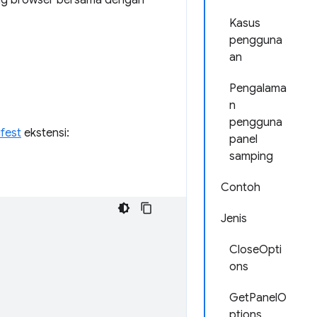
ing browser bersama dengan
Kasus
pengguna
an
Pengalama
n
pengguna
fest
ekstensi:
panel
samping
Contoh
Jenis
CloseOpti
ons
GetPanelO
ptions