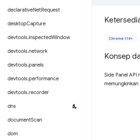
declarative
Net
Request
Ketersedi
desktop
Capture
devtools
.
inspected
Window
Chrome 114+
devtools
.
network
Konsep d
devtools
.
panels
Side Panel API
devtools
.
performance
memungkinkan p
devtools
.
recorder
dns
document
Scan
dom