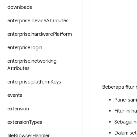
downloads
enterprise
.
device
Attributes
enterprise
.
hardware
Platform
enterprise
.
login
enterprise
.
networking
Attributes
enterprise
.
platform
Keys
Beberapa fitur
events
Panel sam
extension
Fitur ini 
Sebagai h
extension
Types
Dalam set
file
Browser
Handler