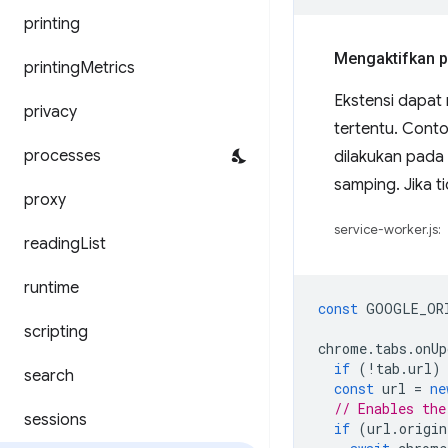
printing
Mengaktifkan pa
printing
Metrics
Ekstensi dapa
privacy
tertentu. Cont
processes
dilakukan pada
samping. Jika ti
proxy
service-worker.js:
reading
List
runtime
const
GOOGLE_OR
scripting
chrome
.
tabs
.
onUp
if
(
!
tab
.
url
)
search
const
url
=
ne
// Enables the
sessions
if
(
url
.
origin