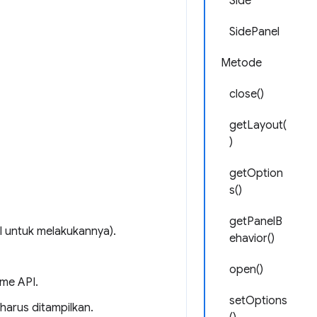
Side
SidePanel
Metode
close()
getLayout(
)
getOption
s()
getPanelB
l untuk melakukannya).
ehavior()
open()
ome API.
setOptions
arus ditampilkan.