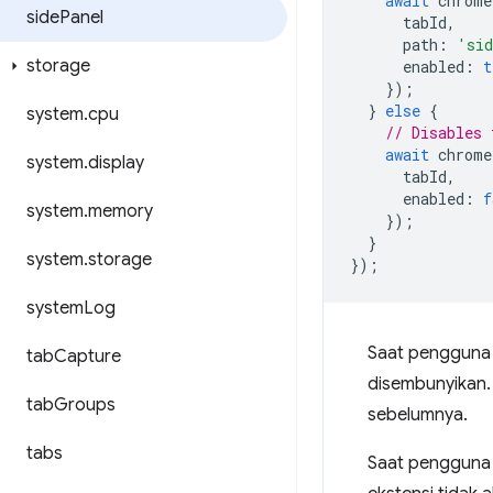
await
chrome
side
Panel
tabId
,
path
:
'sid
storage
enabled
:
t
});
}
else
{
system
.
cpu
// Disables 
await
chrome
system
.
display
tabId
,
enabled
:
f
system
.
memory
});
}
system
.
storage
});
system
Log
Saat pengguna 
tab
Capture
disembunyikan. 
tab
Groups
sebelumnya.
tabs
Saat pengguna 