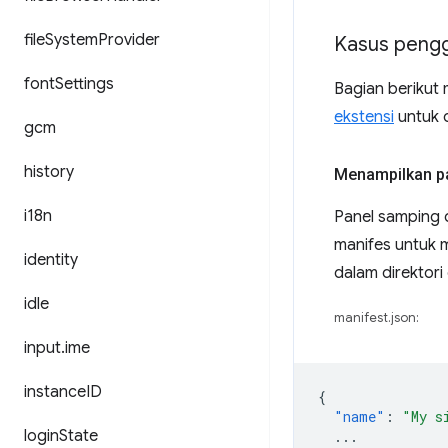
file
System
Provider
Kasus peng
font
Settings
Bagian berikut
ekstensi
untuk 
gcm
history
Menampilkan pa
i18n
Panel samping 
manifes untuk m
identity
dalam direktori 
idle
manifest.json:
input
.
ime
instance
ID
{
"name"
:
"My s
login
State
...