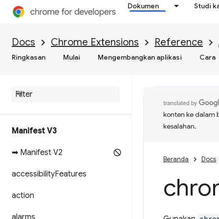
Dokumen
Studi k
Docs
Chrome Extensions
Reference
Ringkasan
Mulai
Mengembangkan aplikasi
Cara
konten ke dalam 
kesalahan.
Manifest V3
➡ Manifest V2
Beranda
Docs
accessibility
Features
chro
action
alarms
chro