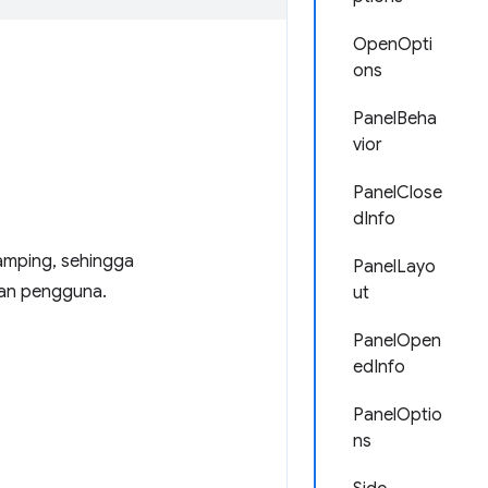
OpenOpti
ons
PanelBeha
vior
PanelClose
dInfo
samping, sehingga
PanelLayo
han pengguna.
ut
PanelOpen
edInfo
PanelOptio
ns