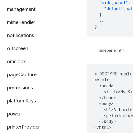
"side_panel"
:
"default_pat
management
}
...
mime
Handler
}
notifications
offscreen
sidepanel.html:
omnibox
<!DOCTYPE html>

page
Capture
<html>

  <head>

permissions
    <title>My Si
  </head>

platform
Keys
  <body>

    <h1>All site
power
    <p>This side
  </body>

printer
Provider