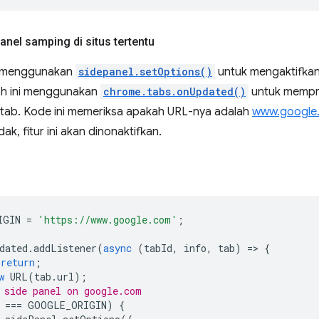
nel samping di situs tertentu
t menggunakan
sidepanel.setOptions()
untuk mengaktifkan
oh ini menggunakan
chrome.tabs.onUpdated()
untuk mempr
 tab. Kode ini memeriksa apakah URL-nya adalah
www.google
dak, fitur ini akan dinonaktifkan.
IGIN
=
'https://www.google.com'
;
dated
.
addListener
(
async
(
tabId
,
info
,
tab
)
=
>
{
return
;
w
URL
(
tab
.
url
);
 side panel on google.com
===
GOOGLE_ORIGIN
)
{