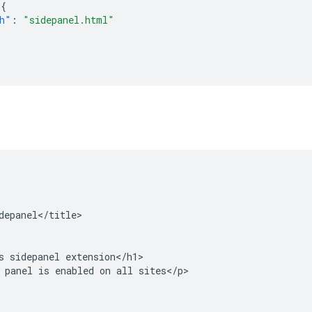
{
h"
:
"sidepanel.html"
depanel</title>

s sidepanel extension</h1>

 panel is enabled on all sites</p>
