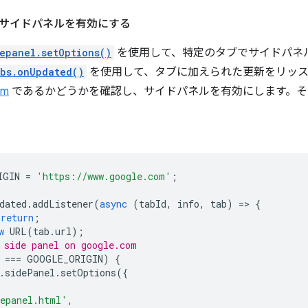
サイドパネルを有効にする
epanel.setOptions()
を使用して、特定のタブでサイドパネ
abs.onUpdated()
を使用して、タブに加えられた更新をリッスン
om
であるかどうかを確認し、サイドパネルを有効にします。そ
IGIN
=
'https://www.google.com'
;
dated
.
addListener
(
async
(
tabId
,
info
,
tab
)
=
>
{
return
;
w
URL
(
tab
.
url
);
 side panel on google.com
===
GOOGLE_ORIGIN
)
{
.
sidePanel
.
setOptions
({
epanel.html'
,