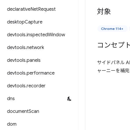
declarative
Net
Request
対象
desktop
Capture
Chrome 114+
devtools
.
inspected
Window
コンセプ
devtools
.
network
devtools
.
panels
サイドパネル A
ャーニーを補完
devtools
.
performance
devtools
.
recorder
dns
document
Scan
dom