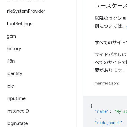
ユースケー
file
System
Provider
以降のセクショ
font
Settings
例については、
gcm
すべてのサイト
history
サイドパネルは
i18n
べてのサイトで
要があります。
identity
manifest.json:
idle
input
.
ime
{
instance
ID
"name"
:
"My s
...
"side_panel"
:
login
State