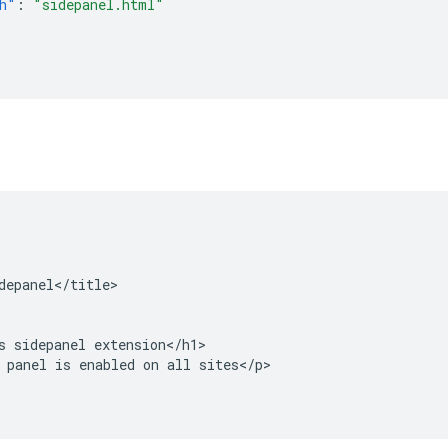
h"
:
"sidepanel.html"
depanel</title>

s sidepanel extension</h1>

 panel is enabled on all sites</p>
