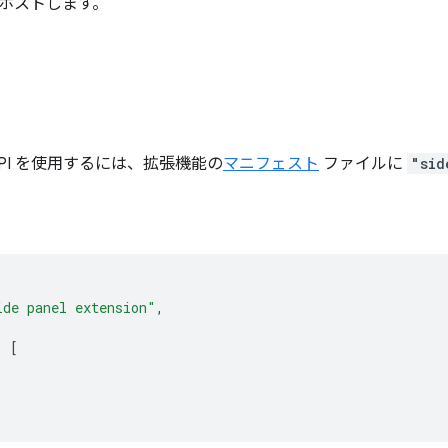
ホストします。
PI を使用するには、拡張機能の
マニフェスト
ファイルに
"sid
ide panel extension"
,
:
[