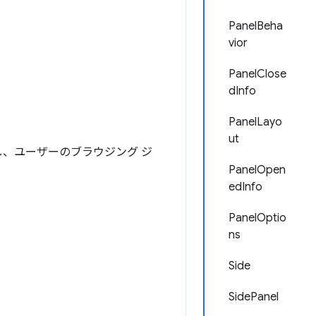
PanelBeha
vior
PanelClose
dInfo
PanelLayo
ut
示し、ユーザーのブラウジング ジ
PanelOpen
edInfo
PanelOptio
ns
Side
SidePanel