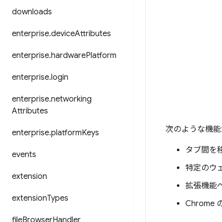
downloads
enterprise
.
device
Attributes
enterprise
.
hardware
Platform
enterprise
.
login
enterprise
.
networking
Attributes
次のような機能
enterprise
.
platform
Keys
タブ間を
events
特定のウ
extension
拡張機能ペ
extension
Types
Chrom
file
Browser
Handler