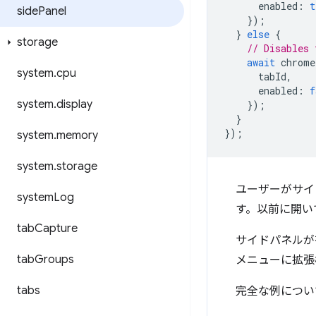
enabled
:
t
side
Panel
});
}
else
{
storage
// Disables 
await
chrome
system
.
cpu
tabId
,
enabled
:
f
system
.
display
});
}
});
system
.
memory
system
.
storage
ユーザーがサイ
system
Log
す。以前に開い
tab
Capture
サイドパネルが
tab
Groups
メニューに拡張
tabs
完全な例につい