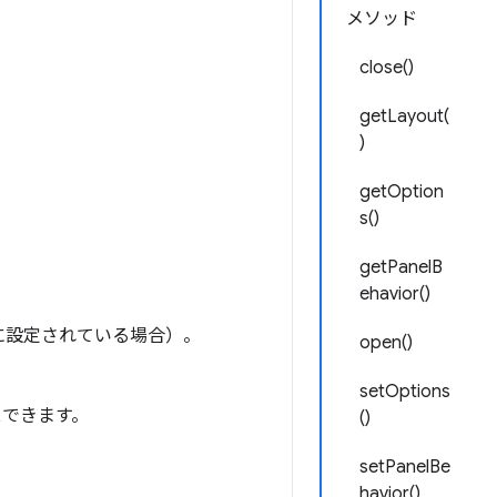
メソッド
close()
getLayout(
)
getOption
s()
getPanelB
ehavior()
に設定されている場合）。
open()
setOptions
スできます。
()
setPanelBe
havior()