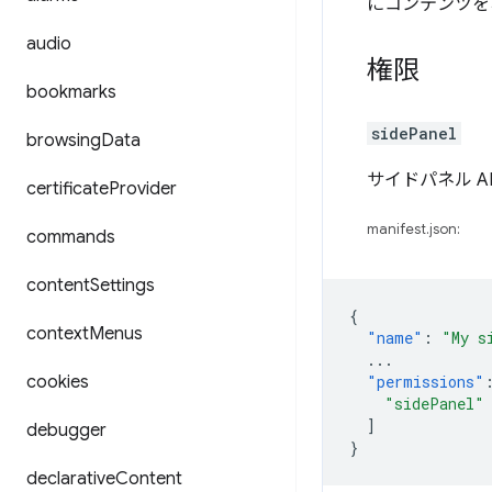
にコンテンツを
audio
権限
bookmarks
sidePanel
browsing
Data
サイドパネル A
certificate
Provider
manifest.json:
commands
content
Settings
{
context
Menus
"name"
:
"My s
...
cookies
"permissions"
"sidePanel"
]
debugger
}
declarative
Content