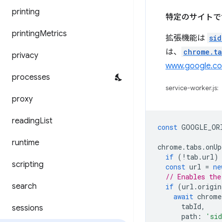
printing
特定のサイトで
printing
Metrics
拡張機能は
sid
は、
chrome.t
privacy
www.google.c
processes
service-worker.js:
proxy
reading
List
const
GOOGLE_OR
runtime
chrome
.
tabs
.
onUp
if
(
!
tab
.
url
)
scripting
const
url
=
ne
// Enables the
search
if
(
url
.
origin
await
chrome
tabId
,
sessions
path
:
'sid