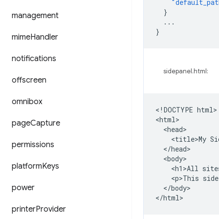
"default_pat
}
management
...
}
mime
Handler
notifications
sidepanel.html:
offscreen
omnibox
<!DOCTYPE html>

<html>

page
Capture
  <head>

    <title>My Si
permissions
  </head>

  <body>

platform
Keys
    <h1>All site
    <p>This side
power
  </body>

printer
Provider