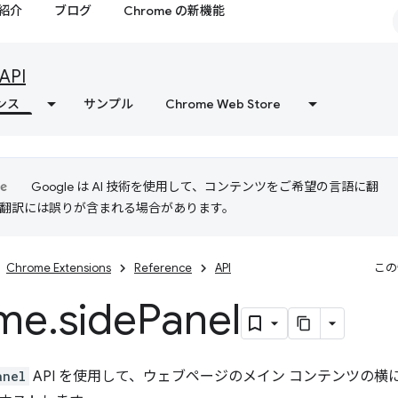
紹介
ブログ
Chrome の新機能
API
ンス
サンプル
Chrome Web Store
Google は AI 技術を使用して、コンテンツをご希望の言語に翻
I 翻訳には誤りが含まれる場合があります。
Chrome Extensions
Reference
API
この
me
.
side
Panel
anel
API を使用して、ウェブページのメイン コンテンツの