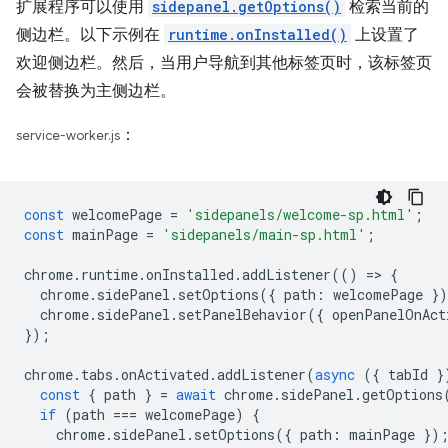
扩展程序可以使用
sidepanel.getOptions()
检索当前的
侧边栏。以下示例在
runtime.onInstalled()
上设置了
欢迎侧边栏。然后，当用户导航到其他标签页时，该标签页
会被替换为主侧边栏。
：
service-worker.js
const
welcomePage
=
'sidepanels/welcome-sp.html'
;
const
mainPage
=
'sidepanels/main-sp.html'
;
chrome
.
runtime
.
onInstalled
.
addListener
(()
=
>
{
chrome
.
sidePanel
.
setOptions
({
path
:
welcomePage
}
chrome
.
sidePanel
.
setPanelBehavior
({
openPanelOnAct
});
chrome
.
tabs
.
onActivated
.
addListener
(
async
({
tabId
}
const
{
path
}
=
await
chrome
.
sidePanel
.
getOptions
if
(
path
===
welcomePage
)
{
chrome
.
sidePanel
.
setOptions
({
path
:
mainPage
})