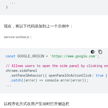
  ...

现在，将以下代码添加到上一个示例中：
：
service-worker.js
const
GOOGLE_ORIGIN
=
'https://www.google.com'
;
// Allows users to open the side panel by clicking on
chrome
.
sidePanel
.
setPanelBehavior
({
openPanelOnActionClick
:
true
}
.
catch
((
error
)
=
>
console
.
error
(
error
));
...
以程序化方式在用户互动时打开侧边栏