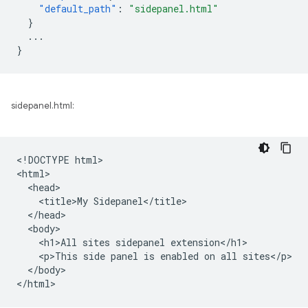
"default_path"
:
"sidepanel.html"
}
...
}
sidepanel.html:
<!DOCTYPE html>

<html>

  <head>

    <title>My Sidepanel</title>

  </head>

  <body>

    <h1>All sites sidepanel extension</h1>

    <p>This side panel is enabled on all sites</p>

  </body>
