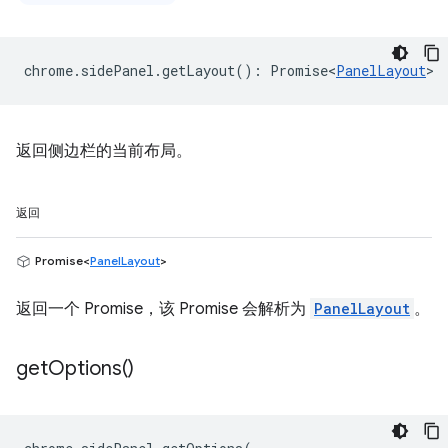
chrome
.
sidePanel
.
getLayout
()
:
Promise<
PanelLayout
>
返回侧边栏的当前布局。
返回
Promise<
PanelLayout
>
返回一个 Promise，该 Promise 会解析为
PanelLayout
。
get
Options(
)