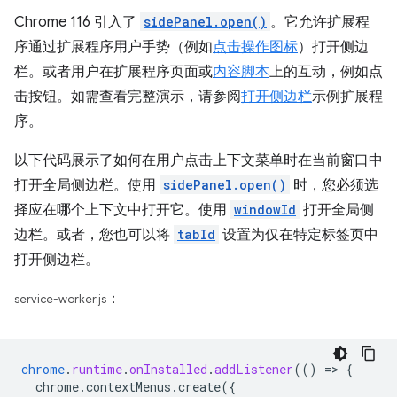
Chrome 116 引入了
sidePanel.open()
。它允许扩展程
序通过扩展程序用户手势（例如
点击操作图标
）打开侧边
栏。或者用户在扩展程序页面或
内容脚本
上的互动，例如点
击按钮。如需查看完整演示，请参阅
打开侧边栏
示例扩展程
序。
以下代码展示了如何在用户点击上下文菜单时在当前窗口中
打开全局侧边栏。使用
sidePanel.open()
时，您必须选
择应在哪个上下文中打开它。使用
windowId
打开全局侧
边栏。或者，您也可以将
tabId
设置为仅在特定标签页中
打开侧边栏。
：
service-worker.js
chrome
.
runtime
.
onInstalled
.
addListener
(()
=
>
{
chrome.contextMenus.create({