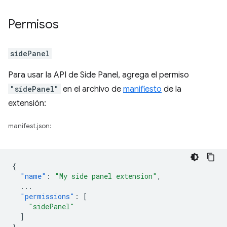
Permisos
sidePanel
Para usar la API de Side Panel, agrega el permiso
"sidePanel"
en el archivo de
manifiesto
de la
extensión:
manifest.json:
{
"name"
:
"My side panel extension"
,
...
"permissions"
:
[
"sidePanel"
]
}