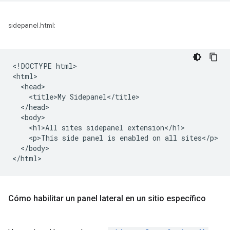
sidepanel.html:
<!DOCTYPE html>

<html>

  <head>

    <title>My Sidepanel</title>

  </head>

  <body>

    <h1>All sites sidepanel extension</h1>

    <p>This side panel is enabled on all sites</p>

  </body>

Cómo habilitar un panel lateral en un sitio específico