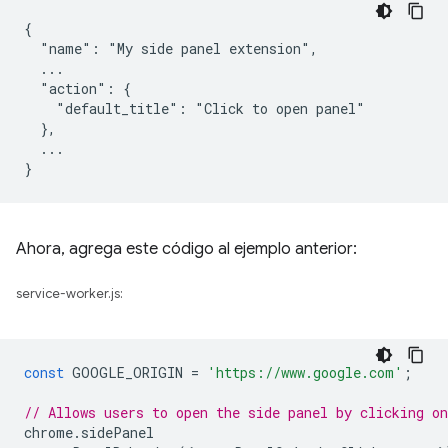
{

  "name": "My side panel extension",

  ...

  "action": {

    "default_title": "Click to open panel"

  },

  ...

Ahora, agrega este código al ejemplo anterior:
service-worker.js:
const
GOOGLE_ORIGIN
=
'https://www.google.com'
;
// Allows users to open the side panel by clicking on
chrome
.
sidePanel