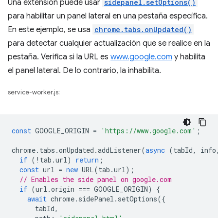
Una extensión puede usar
sidepanel.setOptions()
para habilitar un panel lateral en una pestaña específica.
En este ejemplo, se usa
chrome.tabs.onUpdated()
para detectar cualquier actualización que se realice en la
pestaña. Verifica si la URL es
www.google.com
y habilita
el panel lateral. De lo contrario, la inhabilita.
service-worker.js:
const
GOOGLE_ORIGIN
=
'https://www.google.com'
;
chrome
.
tabs
.
onUpdated
.
addListener
(
async
(
tabId
,
info
if
(
!
tab
.
url
)
return
;
const
url
=
new
URL
(
tab
.
url
);
// Enables the side panel on google.com
if
(
url
.
origin
===
GOOGLE_ORIGIN
)
{
await
chrome
.
sidePanel
.
setOptions
({
tabId
,