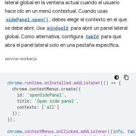
lateral global en la ventana actual cuando el usuario
hace clic en un menú contextual. Cuando usas
sidePanel.open()
, debes elegir el contexto en el que
se debe abrir. Usa
windowId
para abrir un panel lateral
global. Como alternativa, configura
tabId
para que
abra el panel lateral solo en una pestaña específica.
service-worker.js:
chrome
.
runtime
.
onInstalled
.
addListener
(()
=
>
{
chrome.contextMenus.create({
id
:
'openSidePanel'
,
title
:
'Open side panel'
,
contexts
:
[
'all'
]
}
);
}
);
chrome
.
contextMenus
.
onClicked
.
addListener
((
info
,
tab