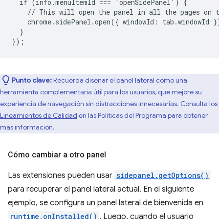
if
(info.menuItemId
===
'openSidePanel')
{
//
This
will
open
the
panel
in
all
the
pages
on
chrome.sidePanel.open({
windowId
:
tab
.
windowId
}
}
}
);
Punto clave:
Recuerda diseñar el panel lateral como una
herramienta complementaria útil para los usuarios, que mejore su
experiencia de navegación sin distracciones innecesarias. Consulta los
Lineamientos de Calidad
en las Políticas del Programa para obtener
más información.
Cómo cambiar a otro panel
Las extensiones pueden usar
sidepanel.getOptions()
para recuperar el panel lateral actual. En el siguiente
ejemplo, se configura un panel lateral de bienvenida en
runtime.onInstalled()
. Luego, cuando el usuario