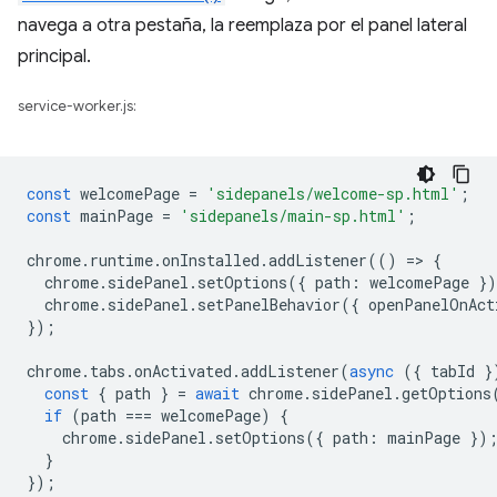
navega a otra pestaña, la reemplaza por el panel lateral
principal.
service-worker.js:
const
welcomePage
=
'sidepanels/welcome-sp.html'
;
const
mainPage
=
'sidepanels/main-sp.html'
;
chrome
.
runtime
.
onInstalled
.
addListener
(()
=
>
{
chrome
.
sidePanel
.
setOptions
({
path
:
welcomePage
}
chrome
.
sidePanel
.
setPanelBehavior
({
openPanelOnAct
});
chrome
.
tabs
.
onActivated
.
addListener
(
async
({
tabId
}
const
{
path
}
=
await
chrome
.
sidePanel
.
getOptions
if
(
path
===
welcomePage
)
{
chrome
.
sidePanel
.
setOptions
({
path
:
mainPage
})
}
});