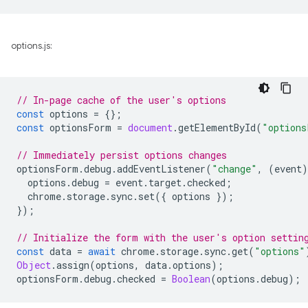
options.js:
// In-page cache of the user's options
const
options
=
{};
const
optionsForm
=
document
.
getElementById
(
"options
// Immediately persist options changes
optionsForm
.
debug
.
addEventListener
(
"change"
,
(
event
)
options
.
debug
=
event
.
target
.
checked
;
chrome
.
storage
.
sync
.
set
({
options
});
});
// Initialize the form with the user's option settin
const
data
=
await
chrome
.
storage
.
sync
.
get
(
"options"
Object
.
assign
(
options
,
data
.
options
);
optionsForm
.
debug
.
checked
=
Boolean
(
options
.
debug
);