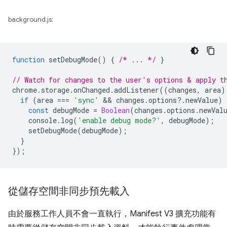
background.js:
function
setDebugMode
()
{
/* ... */
}
// Watch for changes to the user's options & apply t
chrome
.
storage
.
onChanged
.
addListener
((
changes
,
area
)
if
(
area
===
'sync'
 && 
changes
.
options
?
.
newValue
)
const
debugMode
=
Boolean
(
changes
.
options
.
newVal
console
.
log
(
'enable debug mode?'
,
debugMode
);
setDebugMode
(
debugMode
);
}
});
從儲存空間非同步預先載入
由於服務工作人員不會一直執行，Manifest V3 擴充功能有