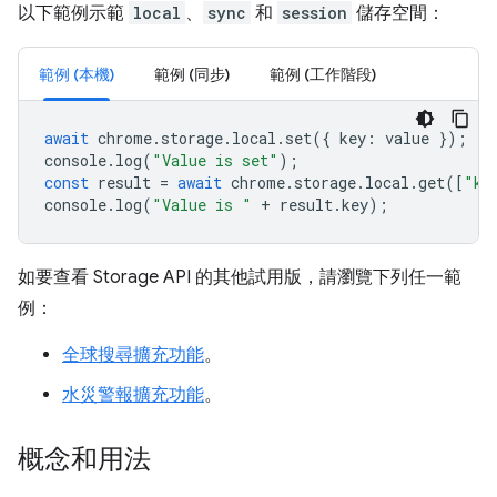
以下範例示範
local
、
sync
和
session
儲存空間：
範例 (本機)
範例 (同步)
範例 (工作階段)
await
chrome
.
storage
.
local
.
set
({
key
:
value
});
console
.
log
(
"Value is set"
);
const
result
=
await
chrome
.
storage
.
local
.
get
([
"ke
console
.
log
(
"Value is "
+
result
.
key
);
如要查看 Storage API 的其他試用版，請瀏覽下列任一範
例：
全球搜尋擴充功能
。
水災警報擴充功能
。
概念和用法