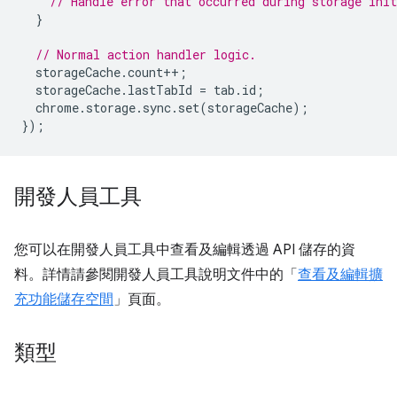
// Handle error that occurred during storage init
}
// Normal action handler logic.
storageCache
.
count
++
;
storageCache
.
lastTabId
=
tab
.
id
;
chrome
.
storage
.
sync
.
set
(
storageCache
);
});
開發人員工具
您可以在開發人員工具中查看及編輯透過 API 儲存的資
料。詳情請參閱開發人員工具說明文件中的「
查看及編輯擴
充功能儲存空間
」頁面。
類型