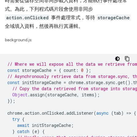
時需要從儲存空間非同步載入資料，才能執行事件處理常
式。為此，下列程式碼片段會使用非同步
action.onClicked
事件處理常式，等待
storageCache
全域填入資料，然後再執行其邏輯。
background.js:
// Where we will expose all the data we retrieve fro
const
storageCache
=
{
count
:
0
};
// Asynchronously retrieve data from storage.sync, t
const
initStorageCache
=
chrome
.
storage
.
sync
.
get
().
t
// Copy the data retrieved from storage into stora
Object
.
assign
(
storageCache
,
items
);
});
chrome
.
action
.
onClicked
.
addListener
(
async
(
tab
)
=
>
{
try
{
await
initStorageCache
;
}
catch
(
e
)
{