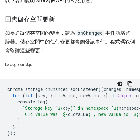
以下各節說明 Storage API 的常見用途。
回應儲存空間更新
如要追蹤儲存空間的變更，請為
onChanged
事件新增監
聽器。儲存空間中的任何變更都會觸發該事件。程式碼範例
會監聽這些變更：
background.js:
chrome
.
storage
.
onChanged
.
addListener
((
changes
,
names
for
(
let
[
key
,
{
oldValue
,
newValue
}]
of
Object
.
e
console
.
log
(
`Storage key "
${
key
}
" in namespace "
${
namespac
`Old value was "
${
oldValue
}
", new value is "
${
);
}
});