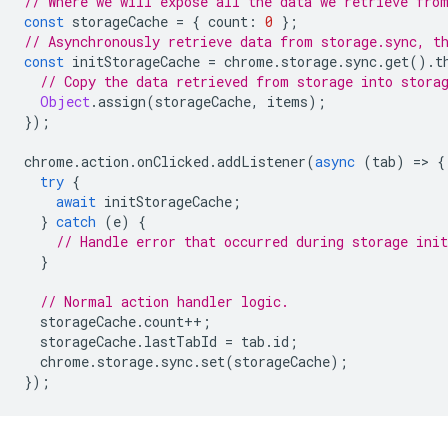
// Where we will expose all the data we retrieve fro
const
storageCache
=
{
count
:
0
};
// Asynchronously retrieve data from storage.sync, t
const
initStorageCache
=
chrome
.
storage
.
sync
.
get
().
t
// Copy the data retrieved from storage into stora
Object
.
assign
(
storageCache
,
items
);
});
chrome
.
action
.
onClicked
.
addListener
(
async
(
tab
)
=
>
{
try
{
await
initStorageCache
;
}
catch
(
e
)
{
// Handle error that occurred during storage init
}
// Normal action handler logic.
storageCache
.
count
++
;
storageCache
.
lastTabId
=
tab
.
id
;
chrome
.
storage
.
sync
.
set
(
storageCache
);
});