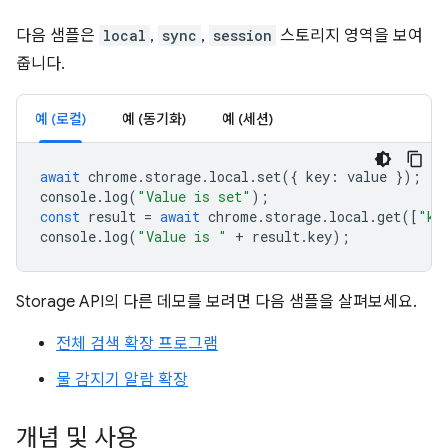
다음 샘플은
local
,
sync
,
session
스토리지 영역을 보여
줍니다.
예 (로컬)
예 (동기화)
예 (세션)
await
chrome
.
storage
.
local
.
set
({
key
:
value
});
console
.
log
(
"Value is set"
);
const
result
=
await
chrome
.
storage
.
local
.
get
([
"ke
console
.
log
(
"Value is "
+
result
.
key
);
Storage API의 다른 데모를 보려면 다음 샘플을 살펴보세요.
전체 검색 확장 프로그램
물 감지기 알람 확장
개념 및 사용