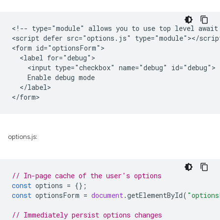
<!-- type="module" allows you to use top level await 
<script defer src="options.js" type="module"></script
<form id="optionsForm">

  <label for="debug">

    <input type="checkbox" name="debug" id="debug">

    Enable debug mode

  </label>

options.js:
// In-page cache of the user's options
const
options
=
{};
const
optionsForm
=
document
.
getElementById
(
"options
// Immediately persist options changes