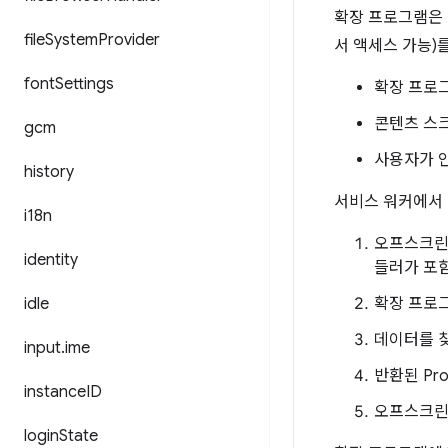
확장 프로그램은 
file
System
Provider
서 액세스 가능)
font
Settings
확장 프로그
콘텐츠 스
gcm
사용자가 인
history
서비스 워커에서 
i18n
오프스크린
identity
들러가 포
idle
확장 프로
데이터를 찾
input
.
ime
반환된 Pr
instance
ID
오프스크린
login
State