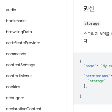
권한
audio
bookmarks
storage
browsing
Data
스토리지 API를
다.
certificate
Provider
commands
{
content
Settings
"name"
:
"My e
...
context
Menus
"permissions"
"storage"
],
cookies
...
}
debugger
declarative
Content