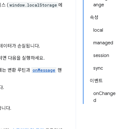
ange
스 (
window.localStorage
에
속성
local
managed
된 데이터가 손실됩니다.
session
려면 다음을 실행하세요.
sync
에는 변환 루틴과
onMessage
핸
이벤트
다.
onChange
d
합니다.