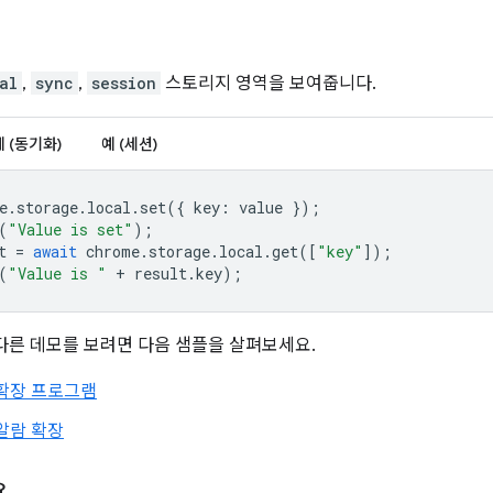
al
,
sync
,
session
스토리지 영역을 보여줍니다.
예 (동기화)
예 (세션)
e
.
storage
.
local
.
set
({
key
:
value
});
(
"Value is set"
);
t
=
await
chrome
.
storage
.
local
.
get
([
"key"
]);
(
"Value is "
+
result
.
key
);
I의 다른 데모를 보려면 다음 샘플을 살펴보세요.
 확장 프로그램
알람 확장