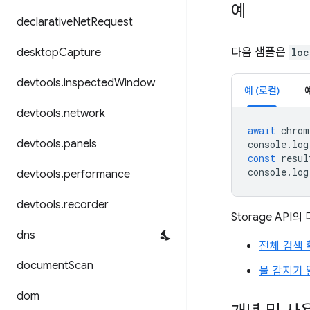
예
declarative
Net
Request
desktop
Capture
다음 샘플은
loc
devtools
.
inspected
Window
예 (로컬)
devtools
.
network
await
chrom
devtools
.
panels
console
.
log
const
resul
console
.
log
devtools
.
performance
devtools
.
recorder
Storage AP
dns
전체 검색
document
Scan
물 감지기 
dom