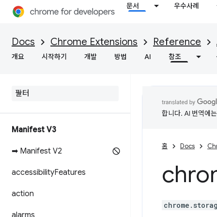
문서
우수사례
Docs
Chrome Extensions
Reference
개요
시작하기
개발
방법
AI
참조
합니다. AI 번역에
Manifest V3
홈
Docs
Ch
➡ Manifest V2
chro
accessibility
Features
action
chrome.stora
alarms