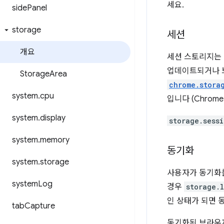
세요.
side
Panel
storage
세션
개요
세션 스토리지는 
업데이트되거나 
Storage
Area
chrome.stora
system
.
cpu
입니다 (Chrome
system
.
display
storage.sess
system
.
memory
동기화
system
.
storage
사용자가 동기화를
system
Log
경우
storage.
인 상태가 되면 동
tab
Capture
동기화된 브라우