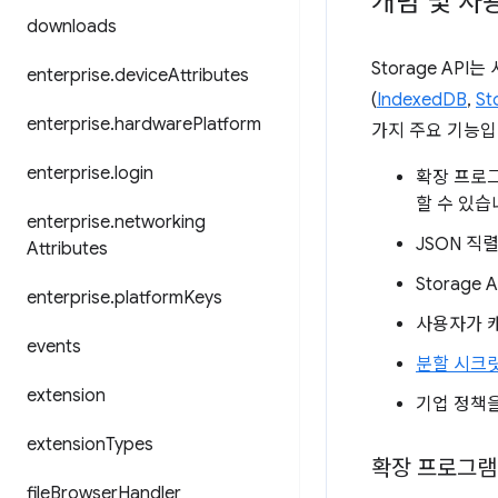
개념 및 사
downloads
Storage AP
enterprise
.
device
Attributes
(
IndexedDB
,
St
enterprise
.
hardware
Platform
가지 주요 기능입
enterprise
.
login
확장 프로그
할 수 있습
enterprise
.
networking
JSON 직
Attributes
Storag
enterprise
.
platform
Keys
사용자가 
events
분할 시크
extension
기업 정책을
extension
Types
확장 프로그램에
file
Browser
Handler