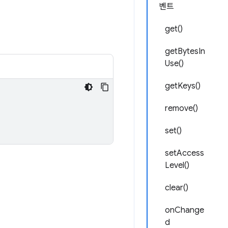
벤트
get()
getBytesIn
Use()
getKeys()
remove()
set()
setAccess
Level()
clear()
onChange
d