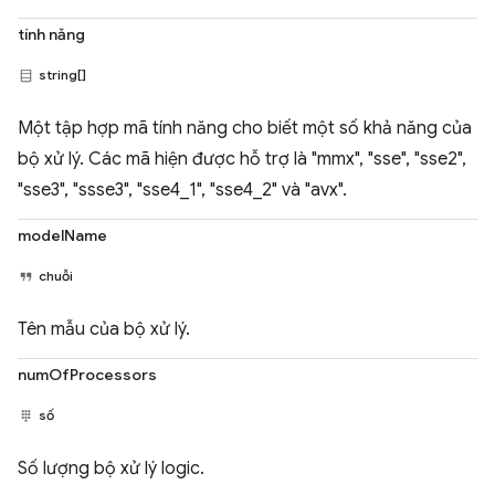
tính năng
string[]
Một tập hợp mã tính năng cho biết một số khả năng của
bộ xử lý. Các mã hiện được hỗ trợ là "mmx", "sse", "sse2",
"sse3", "ssse3", "sse4_1", "sse4_2" và "avx".
modelName
chuỗi
Tên mẫu của bộ xử lý.
numOfProcessors
số
Số lượng bộ xử lý logic.