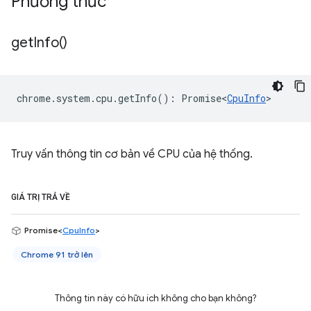
Phương thức
get
Info(
)
chrome
.
system
.
cpu
.
getInfo
()
:
Promise<
CpuInfo
>
Truy vấn thông tin cơ bản về CPU của hệ thống.
GIÁ TRỊ TRẢ VỀ
Promise<
CpuInfo
>
Chrome 91 trở lên
Thông tin này có hữu ích không cho bạn không?