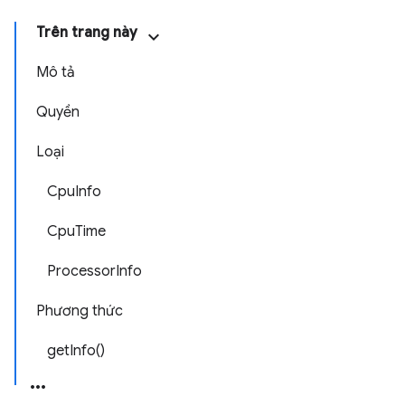
Trên trang này
Mô tả
Quyền
Loại
CpuInfo
CpuTime
ProcessorInfo
Phương thức
getInfo()