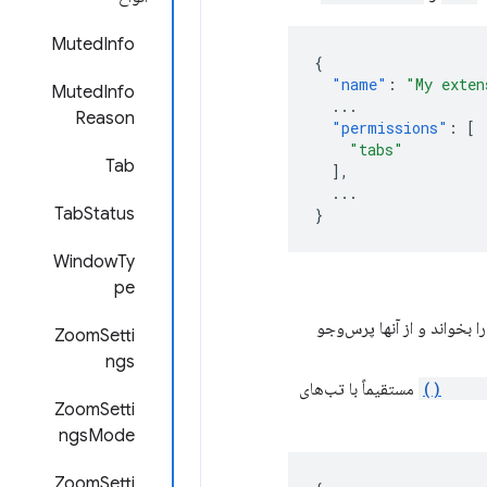
MutedInfo
{
"name"
:
"My exten
MutedInfo
...
Reason
"permissions"
:
[
"tabs"
Tab
],
...
TabStatus
}
WindowTy
pe
بخواند و از آنها پرس‌وجو
ZoomSetti
ngs
scrip
مستقیماً با تب‌های
ZoomSetti
ngsMode
ZoomSetti