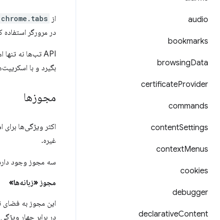
از API
chrome.tabs
audio
در مرورگر استفاده ک
bookmarks
API تب‌ها نه تنها امکاناتی برای دستکاری و مدیریت تب‌ها ارائه می‌دهد، بلکه می‌تواند
browsing
Data
بگیرد و با اسکریپت
certificate
Provider
مجوزها
commands
اکثر ویژگی‌ها برای ا
content
Settings
غیره.
context
Menus
سه مجوز وجود دارد که توسعه‌د
cookies
مجوز «زبانه‌ها»
debugger
این مجوز به فضای ن
declarative
Content
در برابر چهار ویژگ