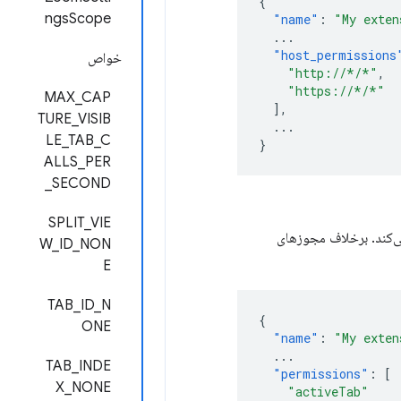
{
ngsScope
"name"
:
"My exten
...
"host_permissions
خواص
"http://*/*"
,
"https://*/*"
MAX_CAP
],
TURE_VISIB
...
LE_TAB_C
}
ALLS_PER
_SECOND
SPLIT_VIE
می‌کند. برخلاف مجوزهای
W_ID_NON
E
TAB_ID_N
{
ONE
"name"
:
"My exten
...
TAB_INDE
"permissions"
:
[
X_NONE
"activeTab"