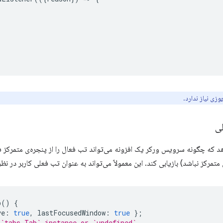
وزی
نیاز ندارد.
ی
د که چگونه سرویس ورکر یک افزونه می‌تواند تب فعال را از پنجره‌ی متمرکز فع
تمرکز نباشد) بازیابی کند. این معمولاً می‌تواند به عنوان تب فعلی کاربر در نظ
b
()
{
ve
:
true
,
lastFocusedWindow
:
true
};
 `tabs.Tab` instance or `undefined`.