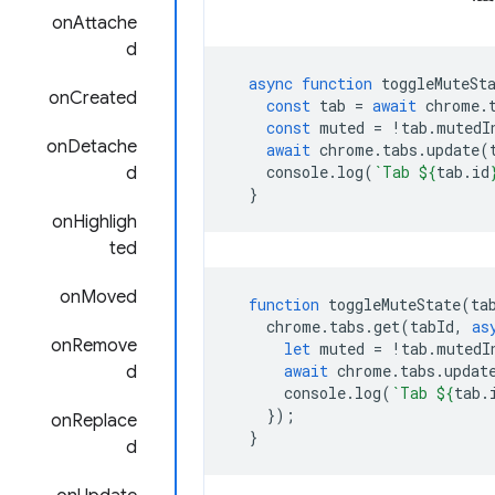
onAttache
d
async
function
toggleMuteSt
onCreated
const
tab
=
await
chrome
.
const
muted
=
!
tab
.
mutedI
onDetache
await
chrome
.
tabs
.
update
(
console
.
log
(
`Tab 
${
tab
.
id
d
}
onHighligh
ted
onMoved
function
toggleMuteState
(
ta
chrome
.
tabs
.
get
(
tabId
,
as
onRemove
let
muted
=
!
tab
.
mutedI
await
chrome
.
tabs
.
updat
d
console
.
log
(
`Tab 
${
tab
.
});
onReplace
}
d