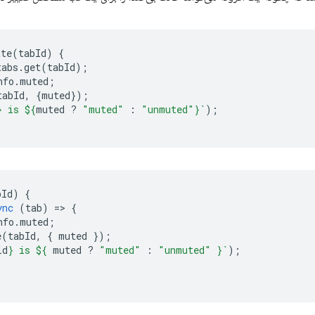
ate
(
tabId
)
{
tabs
.
get
(
tabId
);
nfo
.
muted
;
tabId
,
{
muted
});
}
 is 
${
muted
?
"muted"
:
"unmuted"
}
`
);
bId
)
{
ync
(
tab
)
=
>
{
nfo
.
muted
;
e
(
tabId
,
{
muted
});
id
}
 is 
${
muted
?
"muted"
:
"unmuted"
}
`
);