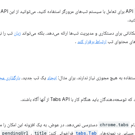
ب
نید.
زبان
تب را ن
‌های محتوای تب
ارتباط برقرار کند
.
ستفاده به هیچ مجوزی نیاز ندارند. برای مثال:
ایجاد
یک تب جدید،
بارگذاری مج
هندگان باید هنگام کار با Tabs API از آنها آگاه باشند.
ام
chrome.tabs
دسترسی نمی‌دهد. در عوض، به یک افزونه این امکان را م
ی حساس در نمونه‌های
tabs.Tab
فراخوانی کند:
title
،
pendingUrl
،