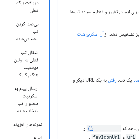
دریافت برگه
فعلی
رای تعامل با سیستم تب‌های مرورگر استفاده کنید. می‌توانید از این API برای ایجاد، تغییر و تنظیم مجدد تب‌ها
بی‌صدا کردن
تب
یز تشخیص دهد، از
آن اسکرین‌شات
مشخص‌شده
انتقال تب
فعلی به اولین
موقعیت
هنگام کلیک
دد
یک تب،
رفتن
به یک URL دیگر و
ارسال پیام به
اسکریپت
محتوای تب
انتخاب شده
نمونه‌های افزونه
ی‌دهد که
tabs.query()
را
url
و
favIconUrl
.
انواع