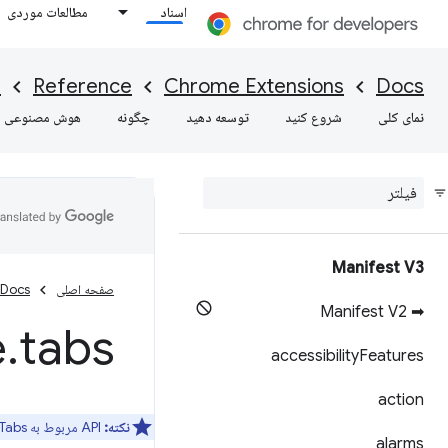
اسناد
مطالعات موردی
I
Reference
Chrome Extensions
Docs
نمای کلی
شروع کنید
توسعه دهید
چگونه
هوش مصنوعی
Manifest V3
صفحه اصلی
Docs
➡ Manifest V2
e
.
tabs
accessibility
Features
action
نکته:
API مربوط به Tabs می‌تواند توسط service worker و صفحات افزونه مورد استفاده قرار گیرد، اما توسط content scripts قابل استفاده نیست.
alarms