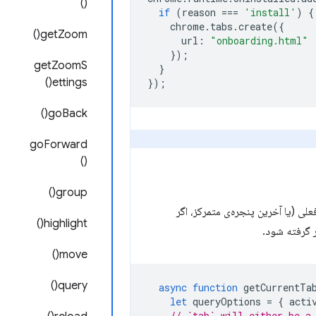
()
if
(
reason
===
'install'
)
{
chrome
.
tabs
.
create
({
getZoom()
url
:
"onboarding.html"
});
getZoomS
}
ettings()
});
goBack()
goForward
()
group()
لی (یا آخرین پنجره‌ی متمرکز، اگر
highlight()
ر گرفته شود.
move()
query()
async
function
getCurrentTa
let
queryOptions
=
{
acti
// `tab` will either be a