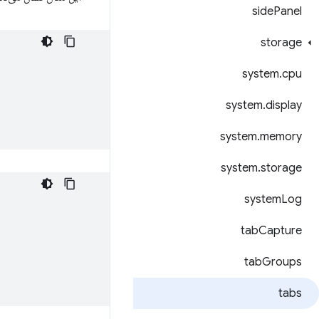
side
Panel
storage
system
.
cpu
system
.
display
system
.
memory
system
.
storage
system
Log
tab
Capture
tab
Groups
tabs