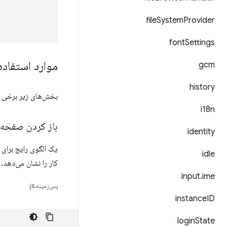
file
System
Provider
font
Settings
موارد استفاده
gcm
history
بخش‌های زیر برخی از
i18n
باز کردن صفحه 
identity
یک الگوی رایج برای
idle
کار را نشان می‌دهد.
input
.
ime
پس‌زمینه.js:
instance
ID
login
State