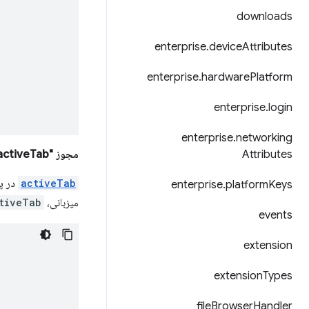
downloads
enterprise
.
device
Attributes
enterprise
.
hardware
Platform
enterprise
.
login
enterprise
.
networking
Attributes
مجوز "activeTab"
activeTab
در پا
enterprise
.
platform
Keys
میزبانی،
tiveTab
events
extension
extension
Types
file
Browser
Handler