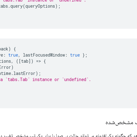
tabs
.
query
(
queryOptions
);
back
)
{
ve
:
true
,
lastFocusedWindow
:
true
};
tions
,
([
tab
])
=
>
{
Error
)
ntime
.
lastError
);
 a `tabs.Tab` instance or `undefined`.
ب مشخص‌شده
هد که چگونه یک افزونه می‌تواند حالت بی‌صدا را برای یک تب مشخص تغییر د