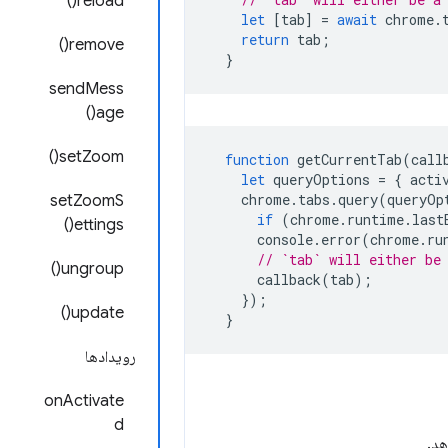
reload()
let
[
tab
]
=
await
chrome
.
return
tab
;
remove()
}
sendMess
age()
setZoom()
function
getCurrentTab
(
call
let
queryOptions
=
{
acti
chrome
.
tabs
.
query
(
queryOp
setZoomS
if
(
chrome
.
runtime
.
last
ettings()
console
.
error
(
chrome
.
ru
// `tab` will either be
ungroup()
callback
(
tab
);
});
update()
}
رویدادها
onActivate
d
هد.