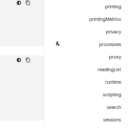
printing
printing
Metrics
privacy
processes
proxy
reading
List
runtime
scripting
search
sessions