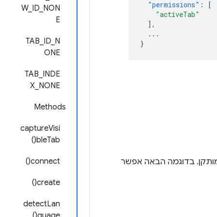
"permissions"
:
[
W_ID_NON
"activeTab"
E
],
...
TAB_ID_N
}
ONE
TAB_INDE
X_NONE
Methods
captureVisi
bleTab()
connect()
ותקן. בדוגמה הבאה אפשר
create()
detectLan
guage()