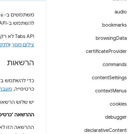
audio
משתמשים ב-
bs
להשתמש ב-API הזה כדי ליצור, לשנות ולסדר מחדש כרטיסיות בדפדפן.
bookmarks
‫Tabs API לא רק מציע תכונות לשינוי ולניהול כרטיסיות, אלא גם יכול לזהות את
browsing
Data
צילום מסך
ו
לתק
certificate
Provider
הרשאות
commands
content
Settings
כדי להשתמש ברו
כרטיסייה,
מעבר
context
Menus
יש שלוש הרשאות ש
cookies
ההרשאה 'כרטיסי
debugger
ההרשאה הזו לא
declarative
Content