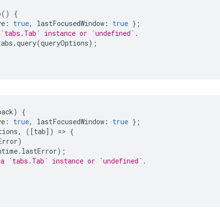
b
()
{
ve
:
true
,
lastFocusedWindow
:
true
};
 `tabs.Tab` instance or `undefined`.
tabs
.
query
(
queryOptions
);
back
)
{
ve
:
true
,
lastFocusedWindow
:
true
};
tions
,
([
tab
])
=
>
{
Error
)
ntime
.
lastError
);
 a `tabs.Tab` instance or `undefined`.