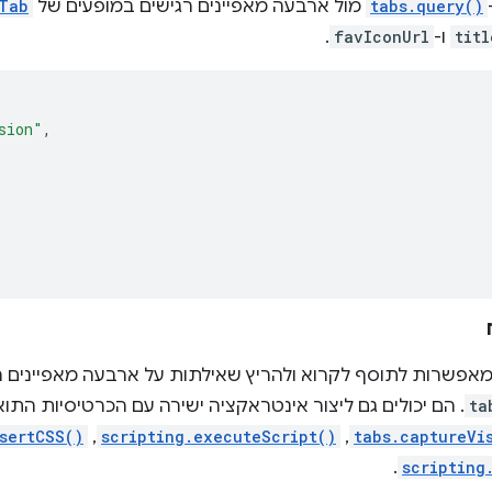
tabs.query()
מול ארבעה מאפיינים רגישים במופעים של
Tab
titl
ו-
favIconUrl
.
sion"
,
אפשרות לתוסף לקרוא ולהריץ שאילתות על ארבעה מאפיינים רג
ta
. הם יכולים גם ליצור אינטראקציה ישירה עם הכרטיסיות הת
tabs.captureVi
,‏
scripting.executeScript()
,‏
sertCSS()
.
scripting