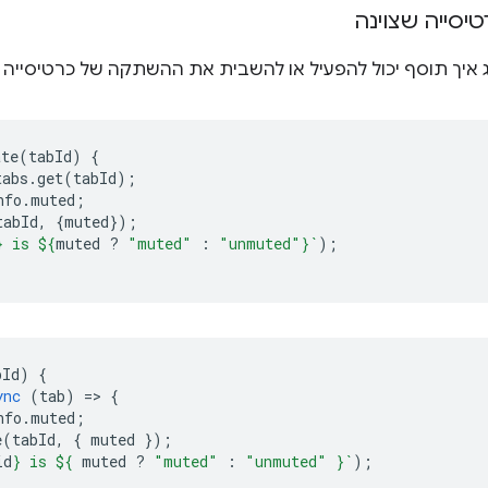
סייה שצוינה
ג איך תוסף יכול להפעיל או להשבית את ההשתקה של כרטיסייה 
ate
(
tabId
)
{
tabs
.
get
(
tabId
);
nfo
.
muted
;
tabId
,
{
muted
});
}
 is 
${
muted
?
"muted"
:
"unmuted"
}
`
);
bId
)
{
ync
(
tab
)
=
>
{
nfo
.
muted
;
e
(
tabId
,
{
muted
});
id
}
 is 
${
muted
?
"muted"
:
"unmuted"
}
`
);