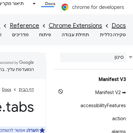
Docs
תיאור מקרים
I
Reference
Chrome Extensions
Docs
סקירה כללית
תחילת עבודה
פיתוח
מדריכים
I
המועדפת עליך. בתרג
Manifest V3
דף הבית
Docs
➡ Manifest V2
e
.
tabs
accessibility
Features
action
הערה:
אפשר להשתמש ב-Tabs API על ידי service worker ודפי תוספים, אבל לא 
alarms