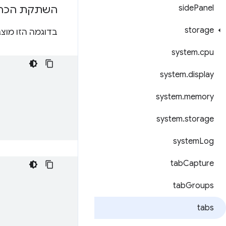
side
Panel
השתקת הכרטי
storage
בדוגמה הזו מוצ
system
.
cpu
system
.
display
system
.
memory
system
.
storage
system
Log
tab
Capture
tab
Groups
tabs