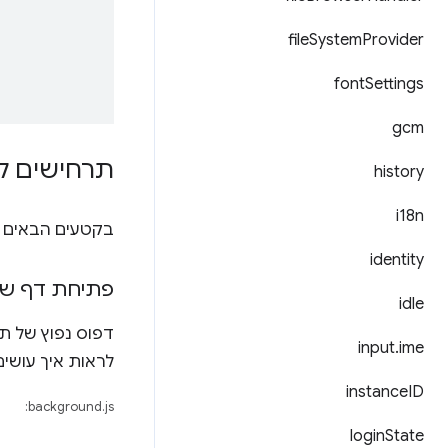
file
System
Provider
font
Settings
gcm
תרחישים ל
history
i18n
בקטעים הבאים מ
identity
פתיחת דף של
idle
דפוס נפוץ של ת
input
.
ime
לראות איך עושים
instance
ID
background.js:
login
State