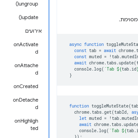
ungroup()
update()
מסוימת.
אירועים
async
function
toggleMuteSt
onActivate
const
tab
=
await
chrome
.
d
const
muted
=
!
tab
.
mutedI
await
chrome
.
tabs
.
update
(
onAttache
console
.
log
(
`Tab 
${
tab
.
id
d
}
onCreated
onDetache
function
toggleMuteState
(
ta
d
chrome
.
tabs
.
get
(
tabId
,
as
let
muted
=
!
tab
.
mutedI
onHighligh
await
chrome
.
tabs
.
updat
ted
console
.
log
(
`Tab 
${
tab
.
});