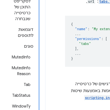
לסקריפט
tabs.
: ‏
url
,‏
התוכן של
כרטיסייה
שנבחרה
{
"name"
:
"My exten
דוגמאות
...
לתוספים
"permissions"
:
[
"tabs"
סוגים
],
...
MutedInfo
}
MutedInfo
Reason
ישים של כרטיסייה
Tab
ואמות באמצעות שיטות
TabStatus
scripting.in
WindowTy