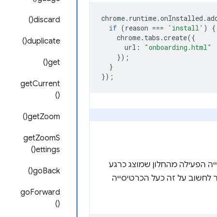
chrome
.
runtime
.
onInstalled
.
ad
discard()
if
(
reason
===
'install'
)
{
chrome
.
tabs
.
create
({
duplicate()
url
:
"onboarding.html"
});
get()
}
});
getCurrent
()
getZoom()
getZoomS
ettings()
ול לאחזר את הכרטיסייה הפעילה מהחלון שמוצג כרגע
goBack()
ים חלונות של Chrome). בדרך כלל אפשר לחשוב על זה כעל הכרטיסייה
goForward
()