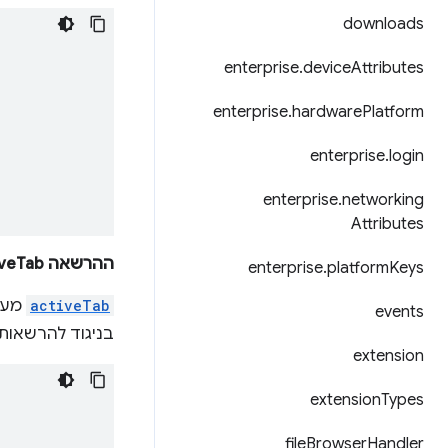
downloads
enterprise
.
device
Attributes
enterprise
.
hardware
Platform
enterprise
.
login
enterprise
.
networking
Attributes
ההרשאה activeTab
enterprise
.
platform
Keys
activeTab
מענ
events
בניגוד להרשאות
extension
extension
Types
file
Browser
Handler