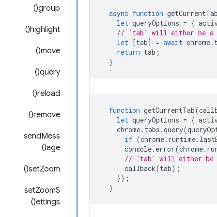
group()
async
function
getCurrentTa
let
queryOptions
=
{
acti
highlight()
// `tab` will either be a
let
[
tab
]
=
await
chrome
.
move()
return
tab
;
}
query()
reload()
function
getCurrentTab
(
call
remove()
let
queryOptions
=
{
acti
chrome
.
tabs
.
query
(
queryOp
sendMess
if
(
chrome
.
runtime
.
last
age()
console
.
error
(
chrome
.
ru
// `tab` will either be
callback
(
tab
);
setZoom()
});
}
setZoomS
ettings()