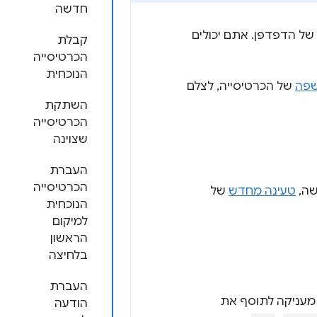
חדשה
 של הדפדפן. אתם יכולים
קבלת
הכרטיסייה
הנוכחית
פה
של הכרטיסייה, לצלם
השתקת
הכרטיסייה
שצוינה
העברת
הכרטיסייה
שה,
טעינה מחדש
של
הנוכחית
למיקום
הראשון
בלחיצה
העברת
 מעניקה לתוסף את
הודעה