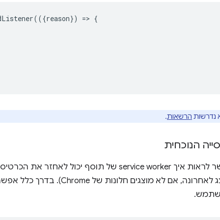
dListener
(({
reason
})
=
>
{
 נדרשות
הרשאות
.
ייה הנוכחית
בדוגמה הזו אפשר לראות איך service worker של תוסף יכ
(או מהחלון שהוצג לאחרונה, אם לא מוצג
שתמש.