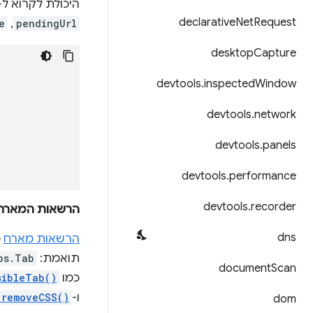
היכולת לקרוא ל-
declarative
Net
Request
pendingUrl
,‏
e
desktop
Capture
devtools
.
inspected
Window
devtools
.
network
devtools
.
panels
devtools
.
performance
devtools
.
recorder
הרשאות המארח
dns
הרשאות מארח
מ
תואמת:
bs.Tab
document
Scan
כמו
sibleTab()
ו-
.removeCSS()
dom