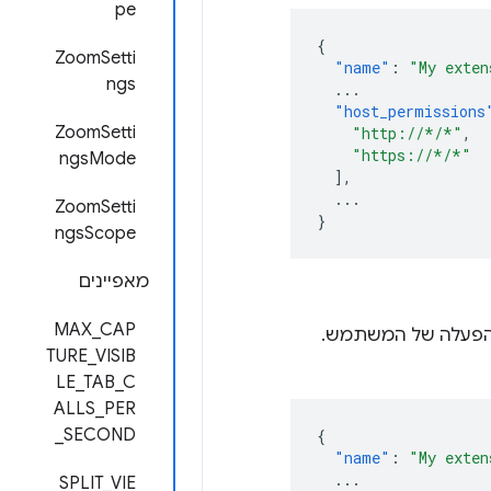
pe
{
ZoomSetti
"name"
:
"My exten
ngs
...
"host_permissions
ZoomSetti
"http://*/*"
,
"https://*/*"
ngsMode
],
...
ZoomSetti
}
ngsScope
מאפיינים
MAX_CAP
להפעלה של המשתמש.
TURE_VISIB
LE_TAB_C
ALLS_PER
_SECOND
{
"name"
:
"My exten
...
SPLIT_VIE