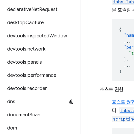
tabs.Tab
declarative
Net
Request
을 호출할 
desktop
Capture
{
"nam
devtools
.
inspected
Window
...
"per
devtools
.
network
"t
],
devtools
.
panels
...
}
devtools
.
performance
devtools
.
recorder
호스트 권한
dns
호스트 권
다.
tabs.
document
Scan
scriptin
dom