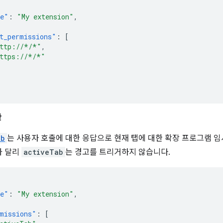
e"
:
"My extension"
,
t_permissions"
:
[
ttp://*/*"
,
ttps://*/*"
한
ab
는 사용자 호출에 대한 응답으로 현재 탭에 대한 확장 프로그램 임
과 달리
activeTab
는 경고를 트리거하지 않습니다.
e"
:
"My extension"
,
missions"
:
[