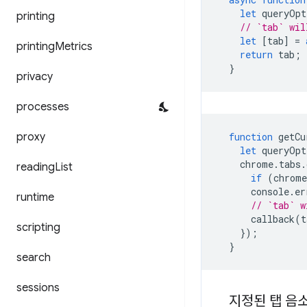
let
queryOpt
printing
// `tab` wil
let
[
tab
]
=
printing
Metrics
return
tab
;
}
privacy
processes
proxy
function
getCu
let
queryOpt
chrome
.
tabs
.
reading
List
if
(
chrome
console
.
er
runtime
// `tab` w
callback
(
t
scripting
});
}
search
sessions
지정된 탭 음