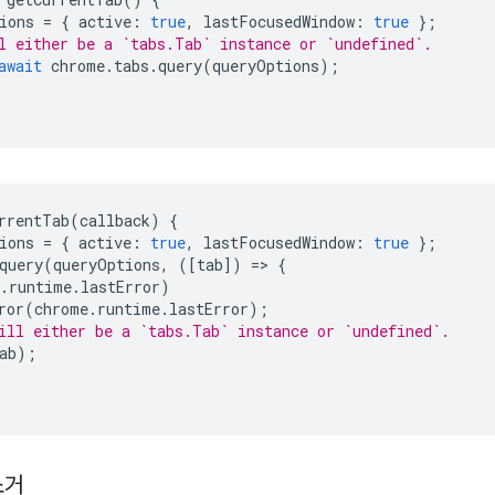
ions
=
{
active
:
true
,
lastFocusedWindow
:
true
};
l either be a `tabs.Tab` instance or `undefined`.
await
chrome
.
tabs
.
query
(
queryOptions
);
rrentTab
(
callback
)
{
ions
=
{
active
:
true
,
lastFocusedWindow
:
true
};
query
(
queryOptions
,
([
tab
])
=
>
{
.
runtime
.
lastError
)
ror
(
chrome
.
runtime
.
lastError
);
ill either be a `tabs.Tab` instance or `undefined`.
ab
);
소거