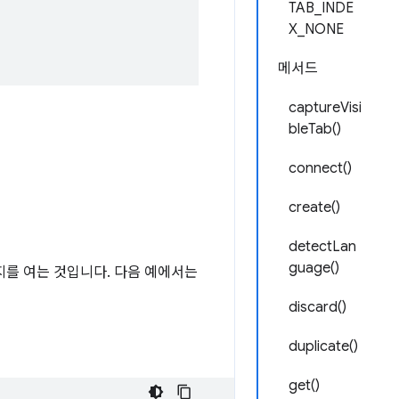
TAB_INDE
X_NONE
메서드
captureVisi
bleTab()
connect()
create()
detectLan
guage()
지를 여는 것입니다. 다음 예에서는
discard()
duplicate()
get()