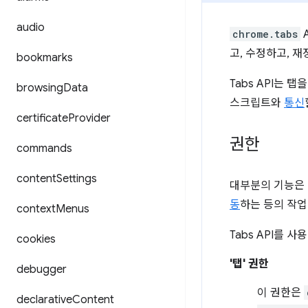
audio
chrome.tabs
고, 수정하고, 재
bookmarks
Tabs API는
browsing
Data
스크립트와
통신
certificate
Provider
권한
commands
content
Settings
대부분의 기능은 
동
하는 등의 작업
context
Menus
Tabs API를 
cookies
'탭' 권한
debugger
이 권한은
declarative
Content