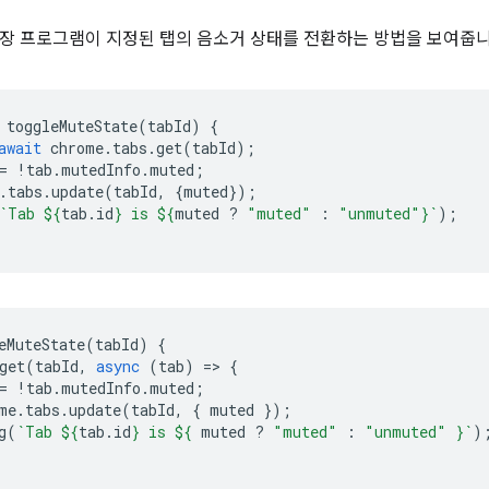
장 프로그램이 지정된 탭의 음소거 상태를 전환하는 방법을 보여줍니
toggleMuteState
(
tabId
)
{
await
chrome
.
tabs
.
get
(
tabId
);
=
!
tab
.
mutedInfo
.
muted
;
.
tabs
.
update
(
tabId
,
{
muted
});
`Tab 
${
tab
.
id
}
 is 
${
muted
?
"muted"
:
"unmuted"
}
`
);
eMuteState
(
tabId
)
{
get
(
tabId
,
async
(
tab
)
=
>
{
=
!
tab
.
mutedInfo
.
muted
;
me
.
tabs
.
update
(
tabId
,
{
muted
});
g
(
`Tab 
${
tab
.
id
}
 is 
${
muted
?
"muted"
:
"unmuted"
}
`
)