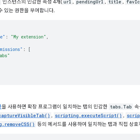
인스턴스의 민감한 속성 4개(
url
,
pendingUrl
,
title
,
favIc
수 있는 권한을 부여합니다.
e"
:
"My extension"
,
missions"
:
[
abs"
한
을 사용하면 확장 프로그램이 일치하는 탭의 민감한
tabs.Tab
속
captureVisibleTab()
,
scripting.executeScript()
,
scri
g.removeCSS()
등의 메서드를 사용하여 일치하는 탭과 직접 상호