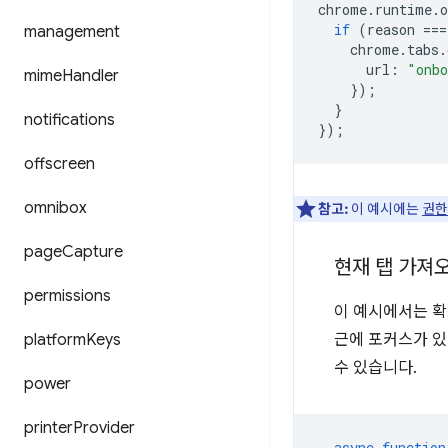
chrome
.
runtime
.
o
if
(
reason
===
management
chrome
.
tabs
.
url
:
"onbo
mime
Handler
});
}
notifications
});
offscreen
omnibox
참고:
이 예시에는
권한
page
Capture
현재 탭 가져
permissions
이 예시에서는 확
platform
Keys
근에 포커스가 있
수 있습니다.
power
printer
Provider
async
function