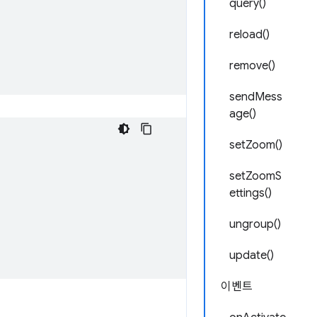
query()
reload()
remove()
sendMess
age()
setZoom()
setZoomS
ettings()
ungroup()
update()
이벤트