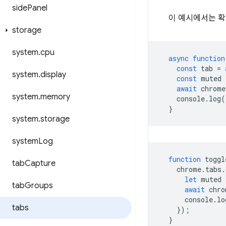
side
Panel
이 예시에서는 확
storage
system
.
cpu
async
function
const
tab
=
system
.
display
const
muted
await
chrome
system
.
memory
console
.
log
(
}
system
.
storage
system
Log
function
toggl
tab
Capture
chrome
.
tabs
.
let
muted
tab
Groups
await
chro
console
.
lo
tabs
});
}