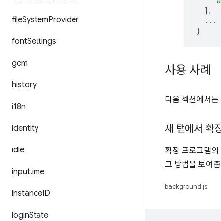
"a
],
file
System
Provider
...
}
font
Settings
gcm
사용 사례
history
다음 섹션에서는 
i18n
새 탭에서 확
identity
idle
확장 프로그램의 
그 방법을 보여줍
input
.
ime
background.js:
instance
ID
login
State