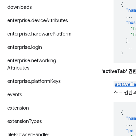
{
downloads
"nam
...
enterprise
.
device
Attributes
"hos
"h
enterprise
.
hardware
Platform
"h
],
...
enterprise
.
login
}
enterprise
.
networking
Attributes
'activeTab' 권
enterprise
.
platform
Keys
activeT
스트 권한
events
extension
{
"nam
extension
Types
...
"per
file
Browser
Handler