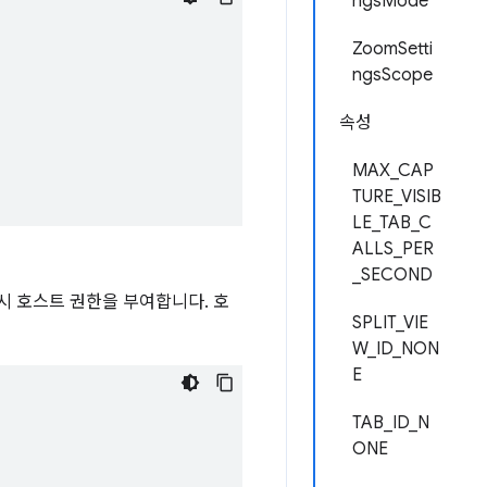
ngsMode
ZoomSetti
ngsScope
속성
MAX_CAP
TURE_VISIB
LE_TAB_C
ALLS_PER
_SECOND
시 호스트 권한을 부여합니다. 호
SPLIT_VIE
W_ID_NON
E
TAB_ID_N
ONE