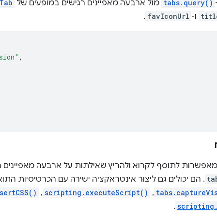
tabs.query()
מול ארבעה מאפיינים רגישים במופעים של
Tab
titl
ו-
favIconUrl
.
sion"
,
אפשרות לתוסף לקרוא ולהריץ שאילתות על ארבעה מאפיינים רג
ta
. הם יכולים גם ליצור אינטראקציה ישירה עם הכרטיסיות הת
tabs.captureVi
,‏
scripting.executeScript()
,‏
sertCSS()
.
scripting