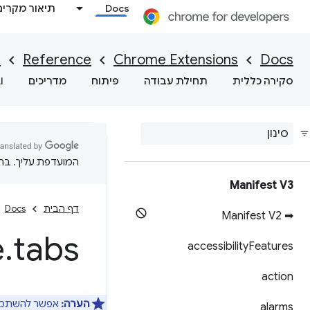
Docs
תיאור מקרים
I
Reference
Chrome Extensions
Docs
סקירה כללית
תחילת עבודה
פיתוח
מדריכים
I
המועדפת עליך. בתרג
Manifest V3
דף הבית
Docs
➡ Manifest V2
e
.
tabs
accessibility
Features
action
הערה:
אפשר להשתמש ב-Tabs API על ידי service worker ודפי תוספים, אבל לא 
alarms