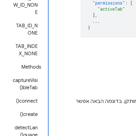
"permissions"
:
[
W_ID_NON
"activeTab"
E
],
...
TAB_ID_N
}
ONE
TAB_INDE
X_NONE
Methods
captureVisi
bleTab()
connect()
ותקן. בדוגמה הבאה אפשר
create()
detectLan
guage()