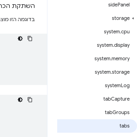
side
Panel
השתקת הכרטי
storage
בדוגמה הזו מוצ
system
.
cpu
system
.
display
system
.
memory
system
.
storage
system
Log
tab
Capture
tab
Groups
tabs