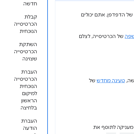
חדשה
 של הדפדפן. אתם יכולים
קבלת
הכרטיסייה
הנוכחית
פה
של הכרטיסייה, לצלם
השתקת
הכרטיסייה
שצוינה
העברת
הכרטיסייה
שה,
טעינה מחדש
של
הנוכחית
למיקום
הראשון
בלחיצה
העברת
 מעניקה לתוסף את
הודעה