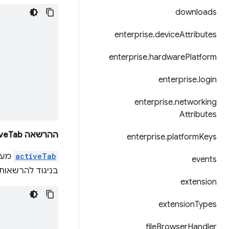
downloads
enterprise
.
device
Attributes
enterprise
.
hardware
Platform
enterprise
.
login
enterprise
.
networking
Attributes
ההרשאה activeTab
enterprise
.
platform
Keys
activeTab
מענ
events
בניגוד להרשאות
extension
extension
Types
file
Browser
Handler