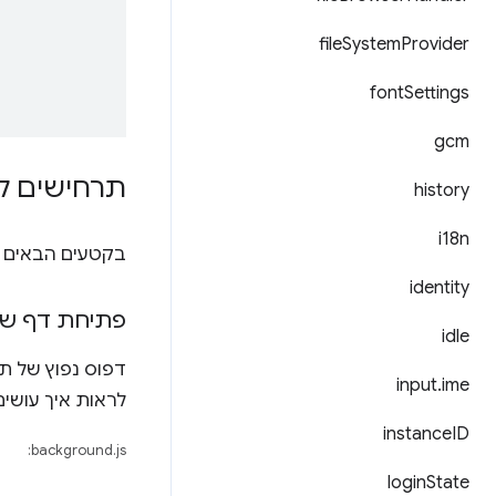
file
System
Provider
font
Settings
gcm
תרחישים ל
history
i18n
בקטעים הבאים מ
identity
פתיחת דף של
idle
דפוס נפוץ של ת
input
.
ime
לראות איך עושים
instance
ID
background.js:
login
State