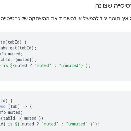
סייה שצוינה
ג איך תוסף יכול להפעיל או להשבית את ההשתקה של כרטיסייה 
ate
(
tabId
)
{
tabs
.
get
(
tabId
);
nfo
.
muted
;
tabId
,
{
muted
});
}
 is 
${
muted
?
"muted"
:
"unmuted"
}
`
);
bId
)
{
ync
(
tab
)
=
>
{
nfo
.
muted
;
e
(
tabId
,
{
muted
});
id
}
 is 
${
muted
?
"muted"
:
"unmuted"
}
`
);