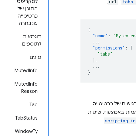
לסקריפט
tabs.
: ‏
url
,‏
התוכן של
כרטיסייה
שנבחרה
{
"name"
:
"My exten
דוגמאות
...
לתוספים
"permissions"
:
[
"tabs"
סוגים
],
...
MutedInfo
}
MutedInfo
Reason
ישים של כרטיסייה
Tab
ואמות באמצעות שיטות
TabStatus
scripting.in
WindowTy