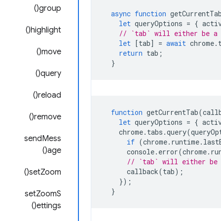
group()
async
function
getCurrentTa
let
queryOptions
=
{
acti
highlight()
// `tab` will either be a
let
[
tab
]
=
await
chrome
.
move()
return
tab
;
}
query()
reload()
function
getCurrentTab
(
call
remove()
let
queryOptions
=
{
acti
chrome
.
tabs
.
query
(
queryOp
sendMess
if
(
chrome
.
runtime
.
last
age()
console
.
error
(
chrome
.
ru
// `tab` will either be
callback
(
tab
);
setZoom()
});
}
setZoomS
ettings()