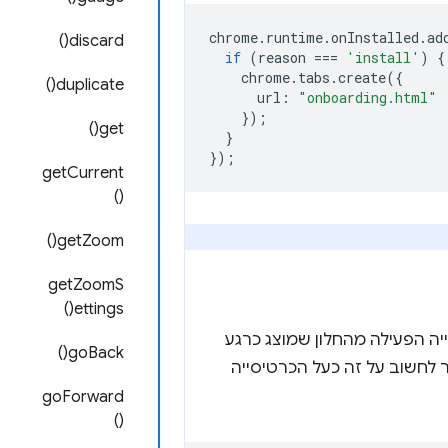
chrome
.
runtime
.
onInstalled
.
ad
discard()
if
(
reason
===
'install'
)
{
chrome
.
tabs
.
create
({
duplicate()
url
:
"onboarding.html"
});
get()
}
});
getCurrent
()
getZoom()
getZoomS
ettings()
ול לאחזר את הכרטיסייה הפעילה מהחלון שמוצג כרגע
goBack()
ים חלונות של Chrome). בדרך כלל אפשר לחשוב על זה כעל הכרטיסייה
goForward
()