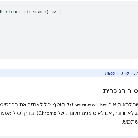
dListener
(({
reason
})
=
>
{
 נדרשות
הרשאות
.
ייה הנוכחית
בדוגמה הזו אפשר לראות איך service worker של תוסף יכ
(או מהחלון שהוצג לאחרונה, אם לא מוצג
שתמש.