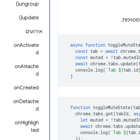
ungroup()
update()
מסוימת.
אירועים
async
function
toggleMuteSt
onActivate
const
tab
=
await
chrome
.
d
const
muted
=
!
tab
.
mutedI
await
chrome
.
tabs
.
update
(
onAttache
console
.
log
(
`Tab 
${
tab
.
id
d
}
onCreated
onDetache
function
toggleMuteState
(
ta
d
chrome
.
tabs
.
get
(
tabId
,
as
let
muted
=
!
tab
.
mutedI
onHighligh
await
chrome
.
tabs
.
updat
ted
console
.
log
(
`Tab 
${
tab
.
});