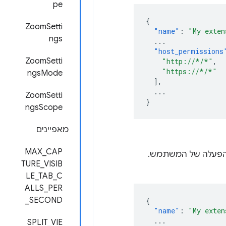
pe
{
ZoomSetti
"name"
:
"My exten
ngs
...
"host_permissions
ZoomSetti
"http://*/*"
,
"https://*/*"
ngsMode
],
...
ZoomSetti
}
ngsScope
מאפיינים
MAX_CAP
להפעלה של המשתמש.
TURE_VISIB
LE_TAB_C
ALLS_PER
_SECOND
{
"name"
:
"My exten
...
SPLIT_VIE