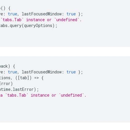
b
()
{
ve
:
true
,
lastFocusedWindow
:
true
};
 `tabs.Tab` instance or `undefined`.
tabs
.
query
(
queryOptions
);
back
)
{
ve
:
true
,
lastFocusedWindow
:
true
};
tions
,
([
tab
])
=
>
{
Error
)
ntime
.
lastError
);
 a `tabs.Tab` instance or `undefined`.