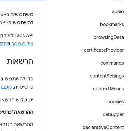
audio
משתמשים ב-
bs
להשתמש ב-API הזה כדי ליצור, לשנות ולסדר מחדש כרטיסיות בדפדפן.
bookmarks
‫Tabs API לא רק מציע תכונות לשינוי ולניהול כרטיסיות, אלא גם יכול לזהות את
browsing
Data
צילום מסך
ו
לתק
certificate
Provider
הרשאות
commands
content
Settings
כדי להשתמש ברו
כרטיסייה,
מעבר
context
Menus
יש שלוש הרשאות ש
cookies
ההרשאה 'כרטיסי
debugger
ההרשאה הזו לא
declarative
Content