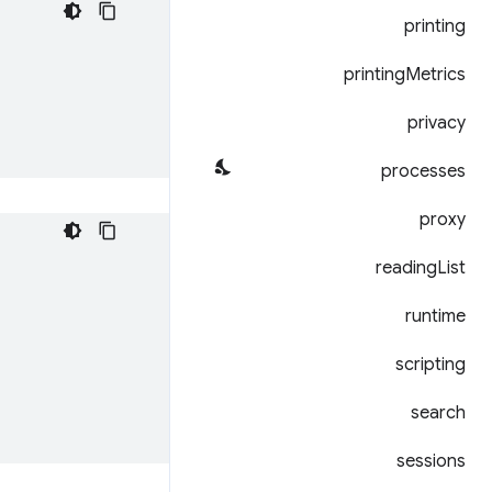
printing
printing
Metrics
privacy
processes
proxy
reading
List
runtime
scripting
search
sessions