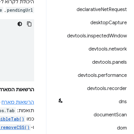
היכולת לקרוא ל-
declarative
Net
Request
pendingUrl
,‏
e
desktop
Capture
devtools
.
inspected
Window
devtools
.
network
devtools
.
panels
devtools
.
performance
devtools
.
recorder
הרשאות המארח
dns
הרשאות מארח
מ
תואמת:
bs.Tab
document
Scan
כמו
sibleTab()
ו-
.removeCSS()
dom