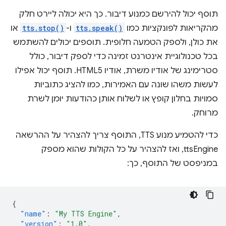
תוסף יכול להירשם כמנוע דיבור. כך היא יכולה ליירט חלק
מהקריאות לפונקציות כמו
tts.speak()
ו-
tts.stop()
או
את כולן, ולספק הטמעה חלופית. תוספים יכולים להשתמש
בכל טכנולוגיית אינטרנט זמינה כדי לספק דיבור, כולל
סטרימינג של אודיו משרת, אודיו HTML5. תוסף יכול אפילו
לעשות משהו שונה עם האמירות, כמו להציג כתוביות
סמויות בחלון קופץ או לשלוח אותן כהודעות יומן לשרת
מרוחק.
כדי להטמיע מנוע TTS, התוסף צריך להצהיר על ההרשאה
ttsEngine, ואז להצהיר על כל הקולות שהוא מספק
במניפסט של התוסף, כך:
{
"name"
:
"My TTS Engine"
,
"version"
:
"1.0"
,