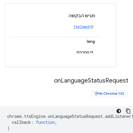
מגיש הבקשה
TtsClient
lang
מחרוזת
on
Language
Status
Request
Chrome 132 ואילך
chrome
.
ttsEngine
.
onLanguageStatusRequest
.
addListener
callback
:
function
,
)