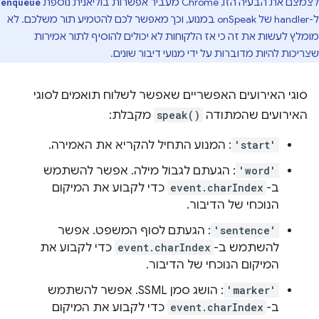
לצמצם את הבעיה הזו, Chrome מעביר אפשרות בוליאנית נוספת
enqueue
ל-handler של onSpeak במנוע, וכך מאפשר לכם להטמיע תור משלכם. לא
מומלץ לעשות את זה כי אז הלקוחות לא יכולים להוסיף לתור אמירות
שצריכות להיות מדוברות על ידי מנועי דיבור שונים.
סוגי האירועים האפשריים שאפשר לשלוח תואמים לסוגי
האירועים שהמתודה
speak()
מקבלת:
'start'
: המנוע התחיל להקריא את האמירה.
'word'
: הגעתם לגבול מילה. אפשר להשתמש
ב-
event.charIndex
כדי לקבוע את המיקום
הנוכחי של הדיבור.
'sentence'
: הגעתם לסוף המשפט. אפשר
להשתמש ב-
event.charIndex
כדי לקבוע את
המיקום הנוכחי של הדיבור.
'marker'
: הושג סמן SSML. אפשר להשתמש
ב-
event.charIndex
כדי לקבוע את המיקום