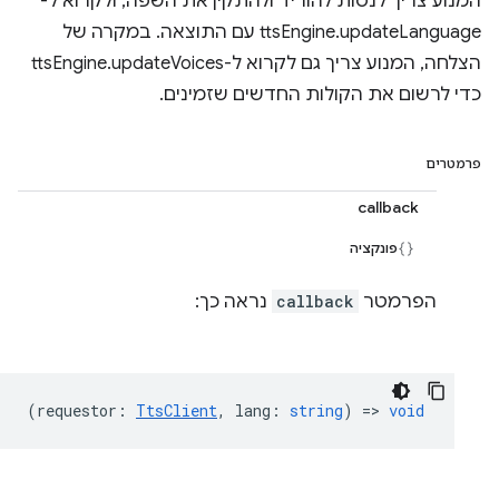
המנוע צריך לנסות להוריד ולהתקין את השפה, ולקרוא ל-
ttsEngine.updateLanguage עם התוצאה. במקרה של
הצלחה, המנוע צריך גם לקרוא ל-ttsEngine.updateVoices
כדי לרשום את הקולות החדשים שזמינים.
פרמטרים
callback
פונקציה
הפרמטר
callback
נראה כך:
(
requestor
:
TtsClient
,
lang
:
string
) =>
void