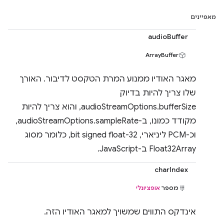
מאפיינים
audioBuffer
ArrayBuffer
מאגר האודיו ממנוע המרת הטקסט לדיבור. האורך
שלו צריך להיות בדיוק
audioStreamOptions.bufferSize, והוא צריך להיות
מקודד כמונו, ב-audioStreamOptions.sampleRate,
וכ-PCM ליניארי, 32-bit signed float, כלומר מסוג
Float32Array ב-JavaScript.
charIndex
מספר
אופציונלי
אינדקס התווים שמשויך למאגר האודיו הזה.