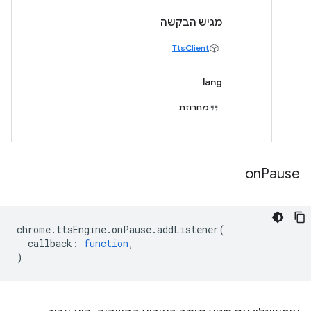
מגיש הבקשה
TtsClient
lang
מחרוזת
on
Pause
chrome
.
ttsEngine
.
onPause
.
addListener
(
callback
:
function
,
)