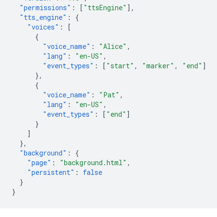
"permissions"
:
[
"ttsEngine"
],
"tts_engine"
:
{
"voices"
:
[
{
"voice_name"
:
"Alice"
,
"lang"
:
"en-US"
,
"event_types"
:
[
"start"
,
"marker"
,
"end"
]
},
{
"voice_name"
:
"Pat"
,
"lang"
:
"en-US"
,
"event_types"
:
[
"end"
]
}
]
},
"background"
:
{
"page"
:
"background.html"
,
"persistent"
:
false
}
}