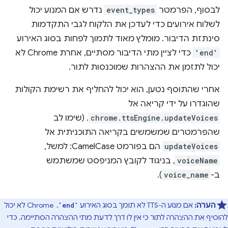
לבסוף, הפרמטר
event_types
נדרש אם המנוע יכול
לשלוח אירועים כדי לעדכן את הלקוח לגבי התקדמות
סינתזת הדיבור. מומלץ מאוד לתמוך לפחות בסוג האירוע
'end'
כדי לציין מתי הדיבור מסתיים, אחרת Chrome לא
יכול לתזמן את ההצהרות שמוכנסות לתור.
אחרי שהתוסף נטען, הוא יכול להחליף את רשימת הקולות
שהוגדרו על ידי קריאה אל
chrome.ttsEngine.updateVoices
. (שימו לב
שהפרמטרים שמשמשים בקריאה התוכניתית אל
updateVoices
הם בפורמט CamelCase: למשל,
voiceName
, בניגוד לקובץ המניפסט שמשתמש
ב-
voice_name
).
הערה:
אם מנוע ה-TTS לא תומך בסוג האירוע
, ‏ Chrome לא יכול
'end'
להוסיף את ההצהרה לתור כי אין לו דרך לדעת מתי ההצהרה הסתיימה. כדי