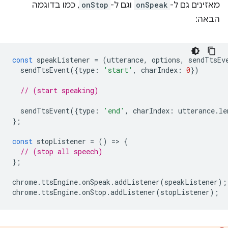
מאזינים גם ל-
onSpeak
וגם ל-
onStop
, כמו בדוגמה
הבאה:
const
speakListener
=
(
utterance
,
options
,
sendTtsEv
sendTtsEvent
({
type
:
'start'
,
charIndex
:
0
})
// (start speaking)
sendTtsEvent
({
type
:
'end'
,
charIndex
:
utterance
.
le
};
const
stopListener
=
()
=
>
{
// (stop all speech)
};
chrome
.
ttsEngine
.
onSpeak
.
addListener
(
speakListener
);
chrome
.
ttsEngine
.
onStop
.
addListener
(
stopListener
);